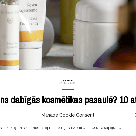
SKAISTI
09 Marts, 2023
uns dabīgās kosmētikas pasaulē? 10 a
tklājumiem un atradumiem dabīgās kosmētikas sfērā, bet tas nen
Manage Cookie Consent
dējā gada laikā, kad Bioblogs klusēja, esmu testējusi arī konve
 izmantojam sīkdatnes, lai optimizētu jūsu vietni un mūsu pakalpojumu.