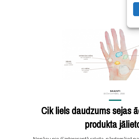
SKAISTI
18 Decembris, 2018
Cik liels daudzums sejas 
produkta jāliet