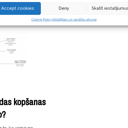
LASĪT TĀLĀK ...
Accept cookies
Deny
Skatīt iestatījumu
Cookie Policy
Atbildības un saistību atruna
ādas kopšanas
o?