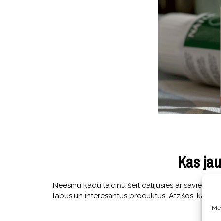
Kas ja
Neesmu kādu laiciņu šeit dalījusies ar saviem a
labus un interesantus produktus. Atzīšos, ka pē
Mēs