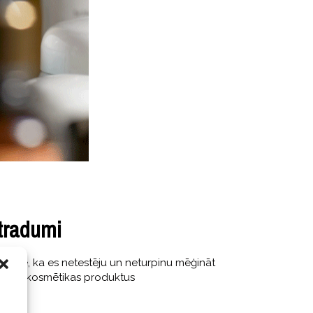
tradumi
ozīmē, ka es netestēju un neturpinu mēģināt
nciālās kosmētikas produktus