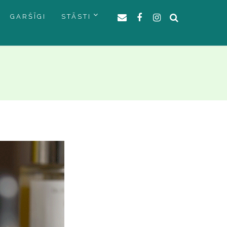
GARŠĪGI
STĀSTI