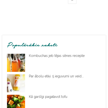
Populārākie raksti
Kombuchas jeb tējas sēnes recepte
Par ābolu etiķi. 5 ieguvumi un veid...
Kā garšīgi pagatavot tofu