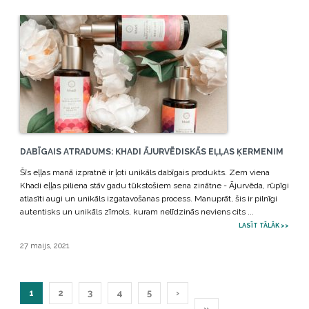
DABĪGAIS ATRADUMS: KHADI ĀJURVĒDISKĀS EĻĻAS ĶERMENIM
Šīs eļļas manā izpratnē ir ļoti unikāls dabīgais produkts. Zem viena
Khadi eļļas piliena stāv gadu tūkstošiem sena zinātne - Ājurvēda, rūpīgi
atlasīti augi un unikāls izgatavošanas process. Manuprāt, šis ir pilnīgi
autentisks un unikāls zīmols, kuram nelīdzinās neviens cits ...
LASĪT TĀLĀK >>
27 maijs, 2021
1
2
3
4
5
›
»