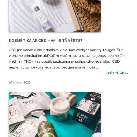
KOSMĒTIKA AR CBD – VAI IR TĀ VĒRTS?
CBD jeb kanabidiols ir dabiska viela, kas veidojas kaņepju augos. Šī ir
viena no primārajām aktīvajām vielām, kuru satur kaņepes, otra no šīm
vielām ir THC - kas plašāk pazīstama ar psihoaktīvo iedarbību. CBD
nepiemīt psihoaktīva iedarbība, bet gan nomierinoša ...
LASĪT TĀLĀK >>
19 maijs, 2022