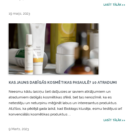
LASĪT TĀLĀK >>
19 maijs, 2023
KAS JAUNS DABĪGĀS KOSMĒTIKAS PASAULĒ? 10 ATRADUMI
Neesmu kādu laiciņu šeit dalījusies ar saviem atklājumiem un
atradumiem dabīgās kosmētikas sfērā, bet tas nenozīmē, ka es
netestēju un neturpinu mēģināt labus un interesantus produktus.
Atzīšos, ka pēdējā gada laikā, kad Bioblogs klusēja, esmu testējusi arī
konvenciālās kosmētikas produktus ...
LASĪT TĀLĀK >>
9 Marts, 2023