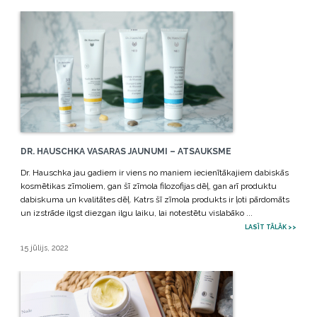
DR. HAUSCHKA VASARAS JAUNUMI – ATSAUKSME
Dr. Hauschka jau gadiem ir viens no maniem iecienītākajiem dabiskās
kosmētikas zīmoliem, gan šī zīmola filozofijas dēļ, gan arī produktu
dabiskuma un kvalitātes dēļ. Katrs šī zīmola produkts ir ļoti pārdomāts
un izstrāde ilgst diezgan ilgu laiku, lai notestētu vislabāko ...
LASĪT TĀLĀK >>
15 jūlijs, 2022