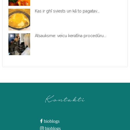
Kas ir ghī sviests un kā to pagatav...
Atsauksme: veicu keratīna procedūru...
Kontakti
bioblogs
bioblogs