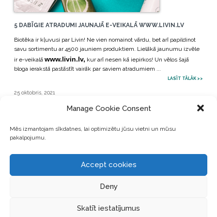
5 DABĪGIE ATRADUMI JAUNAJĀ E-VEIKALĀ WWW.LIVIN.LV
Biotēka ir kļuvusi par Livin! Ne vien nomainot vārdu, bet arī papildinot
savu sortimentu ar 4500 jauniem produktiem. Lielākā jaunumu izvēle
www.livin.lv,
ir e-veikalā
kur arī nesen kā iepirkos! Un vēlos šajā
bloga ierakstā pastāstīt vairāk par saviem atradumiem ...
LASĪT TĀLĀK >>
25 oktobris, 2021
Manage Cookie Consent
Mēs izmantojam sīkdatnes, lai optimizētu jūsu vietni un mūsu
pakalpojumu.
Accept cookies
Deny
MANI VISU LAIKU MĪĻĀKIE DABĪGIE MAKE-UP PRODUKTI
Skatīt iestatījumus