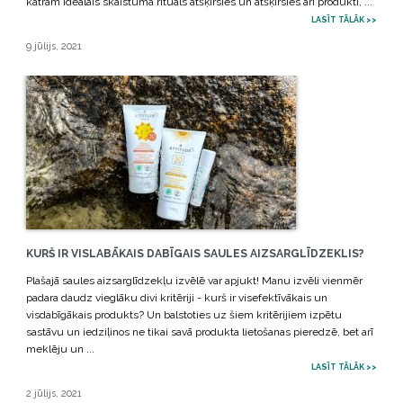
katram ideālais skaistuma rituāls atšķirsies un atšķirsies arī produkti, ...
LASĪT TĀLĀK >>
9 jūlijs, 2021
KURŠ IR VISLABĀKAIS DABĪGAIS SAULES AIZSARGLĪDZEKLIS?
Plašajā saules aizsarglīdzekļu izvēlē var apjukt! Manu izvēli vienmēr
padara daudz vieglāku divi kritēriji - kurš ir visefektīvākais un
visdabīgākais produkts? Un balstoties uz šiem kritērijiem izpētu
sastāvu un iedziļinos ne tikai savā produkta lietošanas pieredzē, bet arī
meklēju un ...
LASĪT TĀLĀK >>
2 jūlijs, 2021