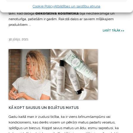
Dabīgās dekoratīvās kosmētikas produkti, kurus lietoju jau vairāk nekā
Cookie Policy
Atbildības un saistību atruna
3 gadus un kuri atkal un atkal atgriežās manā kosmētikas maciņā. Tie
dekoratīvā kosmētika
laiki, kad dabīgā
bija neizteiksmīga un
nenoturīga, patiešām ir garām. Rakstā dalos ar saviem mīļākajiem
produktiem ...
LASĪT TĀLĀK >>
30 jūlijs, 2021
KĀ KOPT SAUSUS UN BOJĀTUS MATUS
Gadu kaitā man ir zudusi ticība, ka ir viens brīnumšampūns vai
kondicionieris, kas derēs visiem un pēkšņi matus padarīs veselus,
spīdīgus un biezus. Kopjot savus matus un ādu, esmu sapratusi, ka