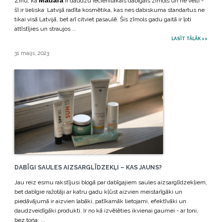
Madara
Zinu, ka
ir daudzu iecienītākais dabīgais zīmols un ne velti -
šī ir lieliska Latvijā radīta kosmētika, kas nes dabiskuma standartus ne
tikai visā Latvijā, bet arī citviet pasaulē. Šis zīmols gadu gaitā ir ļoti
attīstījies un straujos ...
LASĪT TĀLĀK >>
31 maijs, 2023
DABĪGI SAULES AIZSARGLĪDZEKĻI – KAS JAUNS?
Jau reiz esmu rakstījusi blogā par dabīgajiem saules aizsarglīdzekļiem,
bet dabīgie ražotāji ar katru gadu kļūst aizvien meistarīgāki un
piedāvājumā ir aizvien labāki, patīkamāk lietojami, efektīvāki un
daudzveidīgāki produkti. Ir no kā izvēlēties ikvienai gaumei - ar toni,
bez toņa; ...