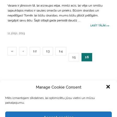
Vasara ir jānosvin tā, lai aizraujas elpa, mirdz acis, lai vēja un smilšu
sajauktajos matos ir saules smarža un prieks. Būsim skaistas un
neprātīgas! Tomēr, lai būtu skaistas, mums būtu jābūt prātīgām,
sargājot savu ādu. Šajā siltajā gada periodā daudz ...
LASĪT TĀLĀK >>
11 jūlijs, 2015
«
‹
12
13
14
15
16
Manage Cookie Consent
Mēs izmantojam sīkdatnes, lai optimizētu jūsu vietni un mūsu
pakalpojumu.
Populārākie raksti