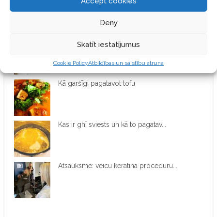
Accept cookies
Kombuchas jeb tējas sēnes recepte
Deny
Par ābolu etiķi. 5 ieguvumi un veid...
Skatīt iestatījumus
Cookie Policy
Atbildības un saistību atruna
Kā garšīgi pagatavot tofu
Kas ir ghī sviests un kā to pagatav...
Atsauksme: veicu keratīna procedūru...