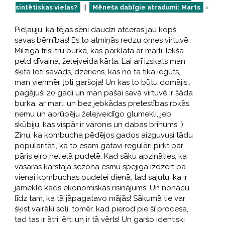
sintētiskas vielas?
||
Mēneša dabīgie atradumi: Marts
»
Pieļauju, ka tējas sēni daudzi atceras jau kopš
savas bērnības! Es to atmiņās redzu omes virtuvē.
Milzīga trīslitru burka, kas pārklāta ar marli. Iekšā
peld dīvaina, želejveida kārta. Lai arī izskats man
šķita ļoti savāds, dzēriens, kas no tā tika iegūts,
man vienmēr ļoti garšoja! Un kas to būtu domājis..
pagājuši 20 gadi un man pašai savā virtuvē ir šāda
burka, ar marli un bez jebkādas pretestības rokās
ņemu un aprūpēju želejveidīgo glumekli, jeb
skūbiju, kas vispār ir varonis un dabas brīnums :).
Zinu, ka kombucha pēdējos gados aizguvusi tādu
popularitāti, ka to esam gatavi regulāri pirkt par
pāris eiro nelielā pudelē. Kad sāku apzināties, ka
vasaras karstajā sezonā esmu spējīga izdzert pa
vienai kombuchas pudelei dienā, tad sajutu, ka ir
jāmeklē kāds ekonomiskās risinājums. Un nonācu
līdz tam, ka tā jāpagatavo mājās! Sākumā tie var
šķist vairāki soļi, tomēr, kad pierod pie šī procesa,
tad tas ir ātri, ērti un ir tā vērts! Un garšo identiski