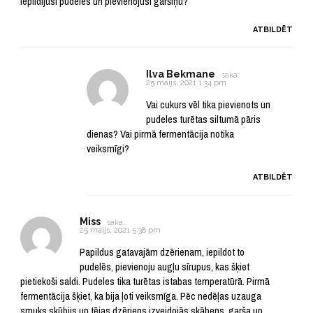
iepildījusi pudelēs un pievienojusi garšiņu?
ATBILDĒT
Ilva Bekmane
saka:
25 maijs, 2021 1:34 pm
Vai cukurs vēl tika pievienots un
pudeles turētas siltumā pāris
dienas? Vai pirmā fermentācija notika
veiksmīgi?
ATBILDĒT
Miss
saka:
25 maijs, 2021 5:38 pm
Papildus gatavajām dzērienam, iepildot to
pudelēs, pievienoju augļu sīrupus, kas šķiet
pietiekoši saldi. Pudeles tika turētas istabas temperatūrā. Pirmā
fermentācija šķiet, ka bija ļoti veiksmīga. Pēc nedēļas uzauga
smuks skūbijs un tējas dzēriens izveidojās skābens, garša un