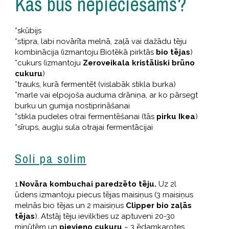
Kas būs nepieciešams?
*skūbijs
*stipra, labi novārīta melnā, zaļā vai dažādu tēju
kombinācija (izmantoju Biotēkā pirktās
bio tējas
)
*cukurs (izmantoju
Zeroveikala kristāliski brūno
cukuru
)
*trauks, kurā fermentēt (vislabāk stikla burka)
*marle vai elpojoša auduma drāniņa, ar ko pārsegt
burku un gumija nostiprināšanai
*stikla pudeles otrai fermentēšanai (tās
pirku Ikea
)
*sīrups, augļu sula otrajai fermentācijai
Soli pa solim
1.
Novāra kombuchai paredzēto tēju.
Uz 2l
ūdens izmantoju piecus tējas maisiņus (3 maisiņus
melnās bio tējas un 2 maisiņus
Clipper bio zaļās
tējas
). Atstāj tēju ievilkties uz aptuveni 20-30
minūtēm un
pievieno cukuru
~ 3 ēdamkarotes.