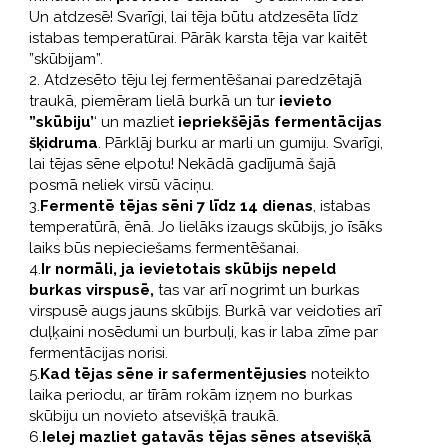
Un atdzesē! Svarīgi, lai tēja būtu atdzesēta līdz
istabas temperatūrai. Pārāk karsta tēja var kaitēt
”skūbijam”.
2. Atdzesēto tēju lej fermentēšanai paredzētajā
traukā, piemēram lielā burkā un tur
ievieto
”skūbiju’
‘ un mazliet
iepriekšējās fermentācijas
šķidruma
. Pārklāj burku ar marli un gumiju. Svarīgi,
lai tējas sēne elpotu! Nekādā gadījumā šajā
posmā neliek virsū vāciņu.
3.
Fermentē tējas sēni 7 līdz 14 dienas
, istabas
temperatūrā, ēnā. Jo lielāks izaugs skūbijs, jo īsāks
laiks būs nepieciešams fermentēšanai.
4.
Ir normāli, ja ievietotais skūbijs nepeld
burkas virspusē,
tas var arī nogrimt un burkas
virspusē augs jauns skūbijs. Burkā var veidoties arī
duļķaini nosēdumi un burbuļi, kas ir laba zīme par
fermentācijas norisi.
5.
Kad tējas sēne ir safermentējusies
noteikto
laika periodu, ar tīrām rokām izņem no burkas
skūbiju un novieto atsevišķā traukā.
6.
Ielej mazliet gatavās tējas sēnes atsevišķā