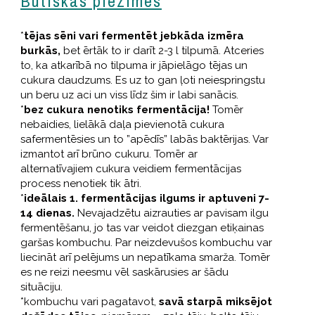
Būtiskas piezīmes
*
tējas sēni vari fermentēt jebkāda izmēra
burkās,
bet ērtāk to ir darīt 2-3 l tilpumā. Atceries
to, ka atkarībā no tilpuma ir jāpielāgo tējas un
cukura daudzums. Es uz to gan ļoti neiespringstu
un beru uz aci un viss līdz šim ir labi sanācis.
*
bez cukura nenotiks fermentācija!
Tomēr
nebaidies, lielākā daļa pievienotā cukura
safermentēsies un to ”apēdīs” labās baktērijas. Var
izmantot arī brūno cukuru. Tomēr ar
alternatīvajiem cukura veidiem fermentācijas
process nenotiek tik ātri.
*
ideālais 1. fermentācijas ilgums ir aptuveni 7-
14 dienas.
Nevajadzētu aizrauties ar pavisam ilgu
fermentēšanu, jo tas var veidot diezgan etiķainas
garšas kombuchu. Par neizdevušos kombuchu var
liecināt arī pelējums un nepatīkama smarža. Tomēr
es ne reizi neesmu vēl saskārusies ar šādu
situāciju.
*kombuchu vari pagatavot,
savā starpā miksējot