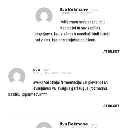
Ilva Bekmane
saka:
2 jūnijs, 2021 4:28 pm
Pelējumam nevajadzētu būt.
Man pašai tā nav gadījies,
iespējams, ka uz sēnes ir nonākuši kādi putekļi
vai vielas, kas ir izraisījušas pelēšanu.
ATBILDĒT
eva
saka:
12 Augustss, 2021 10:22 am
Sveiki! Vai otrajai fermentācijai var pievienot arī
ievārījumus vai svaigus garšaugus (rozmarīnu,
baziliku, piparmētru)???
ATBILDĒT
Ilva Bekmane
saka:
12 Augustss, 2021 10:27 am