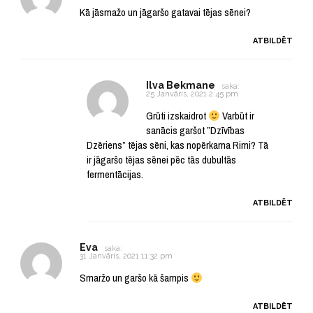
Kā jāsmažo un jāgaršo gatavai tējas sēnei?
ATBILDĒT
Ilva Bekmane
saka:
25 Janvāris, 2021 2:45 pm
Grūti izskaidrot
Varbūt ir
sanācis garšot ”Dzīvības
Dzēriens” tējas sēni, kas nopērkama Rimi? Tā
ir jāgaršo tējas sēnei pēc tās dubultās
fermentācijas.
ATBILDĒT
Eva
saka:
31 Janvāris, 2021 11:32 pm
Smaržo un garšo kā šampis
ATBILDĒT