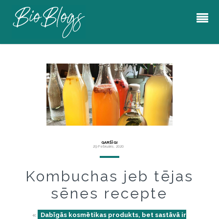
GARŠĪGI
29 Februāris, 2020
Kombuchas jeb tējas
sēnes recepte
«
Dabīgās kosmētikas produkts, bet sastāvā ir