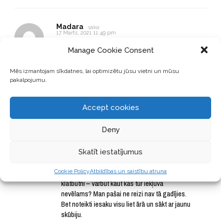
Madara
saka:
17 Marts, 2021 11:49 pm
Sveiki. Apskatīju savu tējas sēni. Rīt 6.diena un
Manage Cookie Consent
virspusē ir parādījies pelējums kurā tagad peld
mans skūbijs. Cik sapratu viss ir lejams ārā un skūbijs arī
Mēs izmantojam sīkdatnes, lai optimizētu jūsu vietni un mūsu
pagalam?
pakalpojumu.
Ko es darīju nepareizi? Varbūt ne elpoja pietiekami?
Accept cookies
ATBILDĒT
Deny
Ilva Bekmane
saka:
18 Marts, 2021 1:44 pm
Skatīt iestatījumus
Sveika, Madara! Pelējums var
Cookie Policy
Atbildības un saistību atruna
liecināt par kādas baktērijas
klātbūtni – varbūt kaut kas tur iekļuva
nevēlams? Man pašai ne reizi nav tā gadījies.
Bet noteikti iesaku visu liet ārā un sākt ar jaunu
skūbiju.