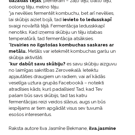
dažādas tējas
, piemēram – zaļo tēju, balto tēju,
oolong tēju, melno tēju.
*ja nevēlies fermentēt kombuchu, bet arī nevēlies,
lai skūbijs aiziet bojā, tad
ievieto to ledusskapī
svaigi novārītā tējā. Fermentācija ledusskkapī
nenotiks. Kad izņemsi skūbiju un tēju istabas
temperatūrā, tad fermentācija atsāksies.
*
Izvairies no ilgstošas kombuchas saskares ar
metālu.
Metāls var ietekmēt kombuchas garšu un
skūbija aktivitāti.
*
kur dabūt savu skūbiju?
es savu skūbiju aizguvu
no laimīgas sakritības Zeroveikalā. Ieteiktu
apjautāties draugiem un radiem, vai arī kādās
veselīga uztura grupās Facebookā – noteikti
atradīsies kāds, kurš padalīsies! Tad, kad Tev
pašam būs savs skūbijs, tad tas katru
fermentācijas reizi veidos slāņus, augs un būs
iespējams ar tiem apgādāt visus sev tuvumā
esošos interesentus.
Raksta autore Ilva Jasmīne Bekmane,
ilva.jasmine