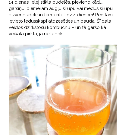
14 dienas, ielej stikla pudelēs, pievieno kādu
garšiņu, piemēram augļu sīrupu vai medus sīrupu,
aizver pudeli un fermentē līdz 4 dienām! Pēc tam
ievieto ledusskapī atdzesēties un bauda. Šī daļa
veidos dzirkstošu kombuchu – un tā garšo kā
veikalā pirkta, ja ne labāk!