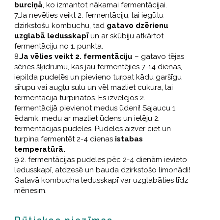
burciņā
, ko izmantot nākamai fermentācijai.
7.Ja nevēlies veikt 2. fermentāciju, lai iegūtu
dzirkstošu kombuchu, tad
gatavo dzērienu
uzglabā ledusskapī
un ar skūbiju atkārtot
fermentāciju no 1. punkta.
8.
Ja vēlies veikt 2. fermentāciju
– gatavo tējas
sēnes šķidrumu, kas jau fermentējies 7-14 dienas,
iepilda pudelēs un pievieno turpat kādu garšīgu
sīrupu vai augļu sulu un vēl mazliet cukura, lai
fermentācija turpinātos. Es izvēlējos 2.
fermentācijā pievienot medus ūdeni! Sajaucu 1
ēdamk. medu ar mazliet ūdens un ielēju 2.
fermentācijas pudelēs. Pudeles aizver ciet un
turpina fermentēt 2-4 dienas
istabas
temperatūrā.
9.2. fermentācijas pudeles pēc 2-4 dienām ievieto
ledusskapī, atdzesē un bauda dzirkstošo limonādi!
Gatavā kombucha ledusskapī var uzglabāties līdz
mēnesim.