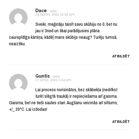
Dace
saka:
25 Aprīlis, 2022 12:02 pm
Sveiki, meģināju taisīt savu skūbiju no 0, bet nu
jau ir 3ned un tikai parādijusies plāna
caurspīdīga kārtiņa, kādēļ mans skūbijs neaug? Turēju tumsā,
neaiztiku.
ATBILDĒT
Guntis
saka:
17 jūnijs, 2022 1:24 pm
Lai process norisinātos, bez skābekļa (nedrīkst
turēt slēgtā traukā) ir nepieciešama arī gaisma.
Gaisma, bet ne tieši saules stari. Augšanu veicinās arī siltums,
+/_ 20*C. Lai izdodas!
ATBILDĒT