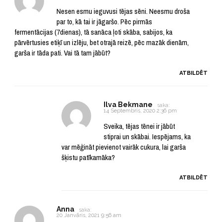
Nesen esmu ieguvusi tējas sēni. Neesmu droša
par to, kā tai ir jāgaršo. Pēc pirmās
fermentācijas (7dienas), tā sanāca ļoti skāba, sabijos, ka
pārvērtusies etiķī un izlēju, bet otrajā reizē, pēc mazāk dienām,
garša ir tāda pati. Vai tā tam jābūt?
ATBILDĒT
Ilva Bekmane
saka:
14 Septembris, 2020 2:36 pm
Sveika, tējas tēnei ir jābūt
stiprai un skābai. Iespējams, ka
var mēģināt pievienot vairāk cukura, lai garša
šķistu patīkamāka?
ATBILDĒT
Anna
saka:
20 Janvāris, 2021 9:56 am