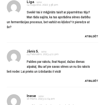
Liga
saka:
14 Augustss, 2022 3:38 pm
Sveiki! Vai ir mēģināts taisīt ar piparmētras tēju?
Man tāda sajūta, ka tas apstādina sēnes darbību
un fermentācijas procesus, bet varbūt es kļūdos? Ir pieredze at
šo?
ATBILDĒT
Jānis S.
saka:
24 Februāris, 2023 4:11 pm
Paldies par rakstu, Ilva! Nupat, dažas dienas
atpakaļ, tiku arī pie savas sēnes un nu šis raksts
lieti noder. Lai prieks un izdošanās it visā!
ATBILDĒT
Inese
saka:
16 Marts, 2023 11:04 am