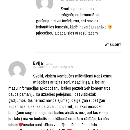
Sveika, pati neesmu
mēģinājusi fermentēt ar
garšaugiem vai ievārījumu, bet nevaru
iedomāties iemeslu, kādēļ nevarētu sanākt!
priecāšos, ja padalīsies ar rezultātiem.
ATBILDĒT
Evija
saka:
27 Janvāris, 2022 11:29 pm
Sveiki, Visiem Kombučas mīlētājiem! Kopš esmu
attiecības ar tējas sēni, visādi ir gājis, bet ar
mazu informācijas apkopošanu, bailes pazūd! Šeit komentāros
daudz pamanīju, ka uzradies pelējums…bet visbiežāk
gadījumos, tas nemaz nav pelejums( līdzīgs gan ) , bet gan
super ražena sēnes darbība un plus vēl, ja nākas ieraudzīt
brungano rauga maliņu, tad bailes atnāk uzreiz, bet tas viss ir
ļoti labi:) mazie burbulīši un skābenā smarža ir rādītājs, ka būs
labais
iesaku paskatīties veselīgas tējas sēnes foto