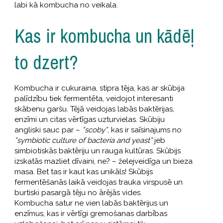
labi kā kombucha no veikala.
Kas ir kombucha un kādēļ
to dzert?
Kombucha ir cukuraina, stipra tēja, kas ar skūbija
palīdzību tiek fermentēta, veidojot interesanti
skābenu garšu. Tējā veidojas labās baktērijas,
enzīmi un citas vērtīgas uzturvielas. Skūbiju
angliski sauc par –
”scoby”
, kas ir saīsinajums no
”symbiotic culture of bacteria and yeast”
jeb
simbiotiskās baktēriju un rauga kultūras. Skūbijs
izskatās mazliet dīvaini, ne? – želejveidīga un bieza
masa. Bet tas ir kaut kas unikāls! Skūbijs
fermentēšanās laikā veidojas trauka virspusē un
burtiski pasargā tēju no ārējās vides.
Kombucha satur ne vien labās baktērijus un
enzīmus, kas ir vērtīgi gremošanas darbības