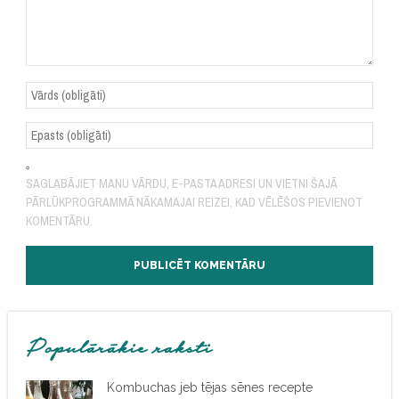
SAGLABĀJIET MANU VĀRDU, E-PASTA ADRESI UN VIETNI ŠAJĀ
PĀRLŪKPROGRAMMĀ NĀKAMAJAI REIZEI, KAD VĒLĒŠOS PIEVIENOT
KOMENTĀRU.
Populārākie raksti
Kombuchas jeb tējas sēnes recepte