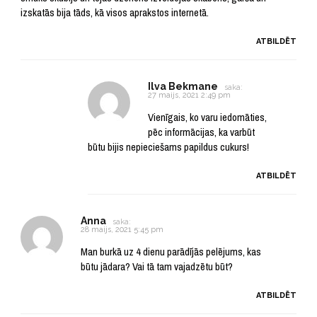
izskatās bija tāds, kā visos aprakstos internetā.
ATBILDĒT
Ilva Bekmane
saka:
27 maijs, 2021 2:49 pm
Vienīgais, ko varu iedomāties,
pēc informācijas, ka varbūt
būtu bijis nepieciešams papildus cukurs!
ATBILDĒT
Anna
saka:
28 maijs, 2021 5:45 pm
Man burkā uz 4 dienu parādījās pelējums, kas
būtu jādara? Vai tā tam vajadzētu būt?
ATBILDĒT