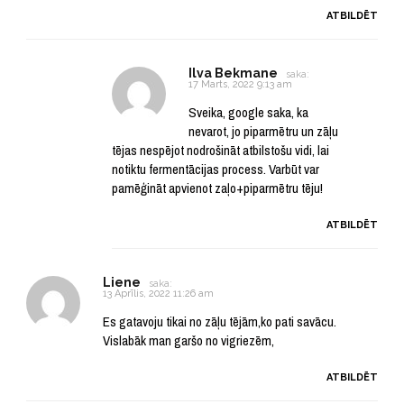
ATBILDĒT
Ilva Bekmane
saka:
17 Marts, 2022 9:13 am
Sveika, google saka, ka
nevarot, jo piparmētru un zāļu
tējas nespējot nodrošināt atbilstošu vidi, lai
notiktu fermentācijas process. Varbūt var
pamēģināt apvienot zaļo+piparmētru tēju!
ATBILDĒT
Liene
saka:
13 Aprīlis, 2022 11:26 am
Es gatavoju tikai no zāļu tējām,ko pati savācu.
Vislabāk man garšo no vigriezēm,
ATBILDĒT