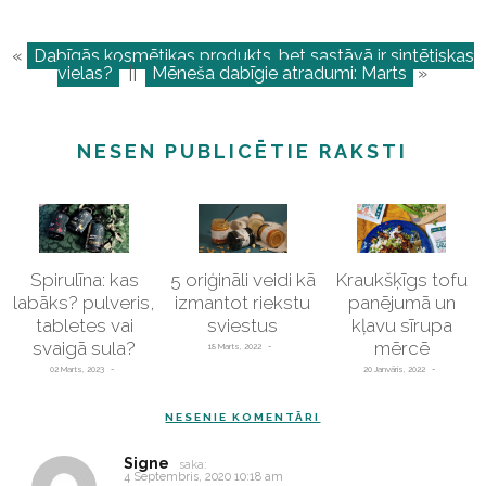
«
Dabīgās kosmētikas produkts, bet sastāvā ir sintētiskas
vielas?
||
Mēneša dabīgie atradumi: Marts
»
NESEN PUBLICĒTIE RAKSTI
Spirulīna: kas
5 oriģināli veidi kā
Kraukšķīgs tofu
labāks? pulveris,
izmantot riekstu
panējumā un
tabletes vai
sviestus
kļavu sīrupa
svaigā sula?
mērcē
18 Marts, 2022
02 Marts, 2023
20 Janvāris, 2022
NESENIE KOMENTĀRI
Signe
saka:
4 Septembris, 2020 10:18 am