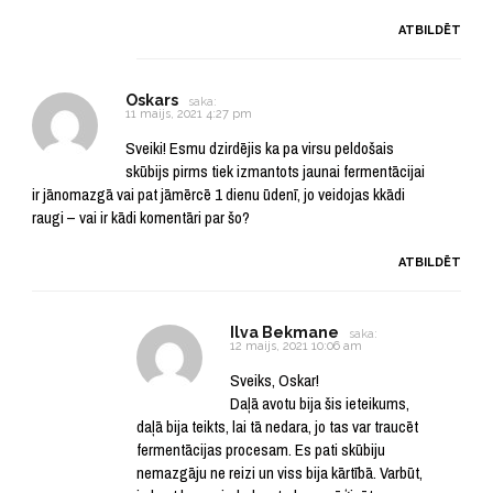
ATBILDĒT
Oskars
saka:
11 maijs, 2021 4:27 pm
Sveiki! Esmu dzirdējis ka pa virsu peldošais
skūbijs pirms tiek izmantots jaunai fermentācijai
ir jānomazgā vai pat jāmērcē 1 dienu ūdenī, jo veidojas kkādi
raugi – vai ir kādi komentāri par šo?
ATBILDĒT
Ilva Bekmane
saka:
12 maijs, 2021 10:06 am
Sveiks, Oskar!
Daļā avotu bija šis ieteikums,
daļā bija teikts, lai tā nedara, jo tas var traucēt
fermentācijas procesam. Es pati skūbiju
nemazgāju ne reizi un viss bija kārtībā. Varbūt,