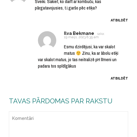
Sveiki. Sakiet, ko darīt ar kombuču, kas
pārgatavojusies, t.i.garšo pēc etiķa?
ATBILDĒT
Ilva Bekmane
saka:
19 maijs, 2023 8:35 am
Esmu dzirdējusi, ka var skalot
matus
Zinu, ka ar ābolu etiķi
var skalot matus, jo tas neitralizē pH līmeni un
padara tos spīdīgākus
ATBILDĒT
TAVAS PĀRDOMAS PAR RAKSTU