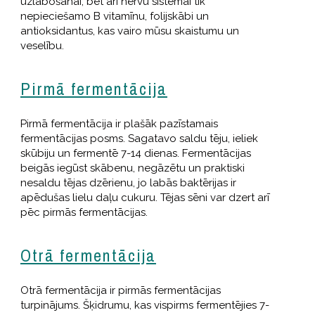
uzlabošanai, bet arī nervu sistēmai tik
nepieciešamo B vitamīnu, folijskābi un
antioksidantus, kas vairo mūsu skaistumu un
veselību.
Pirmā fermentācija
Pirmā fermentācija ir plašāk pazīstamais
fermentācijas posms. Sagatavo saldu tēju, ieliek
skūbiju un fermentē 7-14 dienas. Fermentācijas
beigās iegūst skābenu, negāzētu un praktiski
nesaldu tējas dzērienu, jo labās baktērijas ir
apēdušas lielu daļu cukuru. Tējas sēni var dzert arī
pēc pirmās fermentācijas.
Otrā fermentācija
Otrā fermentācija ir pirmās fermentācijas
turpinājums. Šķidrumu, kas vispirms fermentējies 7-