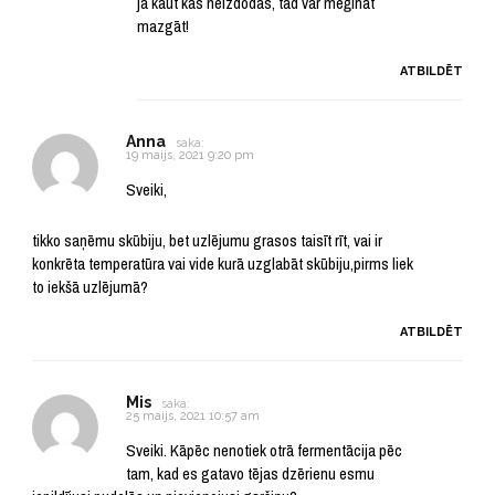
ja kaut kas neizdodas, tad var mēģināt
mazgāt!
ATBILDĒT
Anna
saka:
19 maijs, 2021 9:20 pm
Sveiki,
tikko saņēmu skūbiju, bet uzlējumu grasos taisīt rīt, vai ir
konkrēta temperatūra vai vide kurā uzglabāt skūbiju,pirms liek
to iekšā uzlējumā?
ATBILDĒT
Mis
saka:
25 maijs, 2021 10:57 am
Sveiki. Kāpēc nenotiek otrā fermentācija pēc
tam, kad es gatavo tējas dzērienu esmu