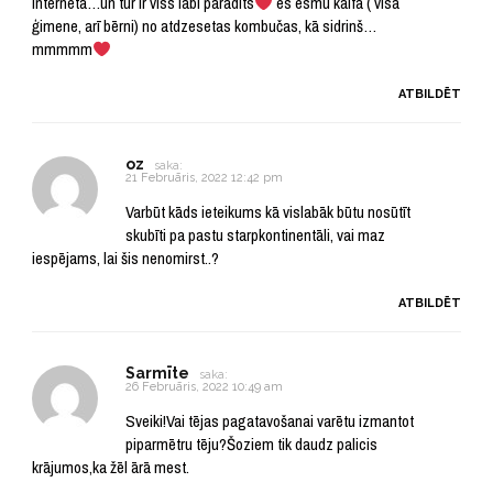
internetā…un tur ir viss labi parādīts
es esmu kaifā ( visa
ģimene, arī bērni) no atdzesetas kombučas, kā sidrinš…
mmmmm
ATBILDĒT
oz
saka:
21 Februāris, 2022 12:42 pm
Varbūt kāds ieteikums kā vislabāk būtu nosūtīt
skubīti pa pastu starpkontinentāli, vai maz
iespējams, lai šis nenomirst..?
ATBILDĒT
Sarmīte
saka:
26 Februāris, 2022 10:49 am
Sveiki!Vai tējas pagatavošanai varētu izmantot
piparmētru tēju?Šoziem tik daudz palicis
krājumos,ka žēl ārā mest.