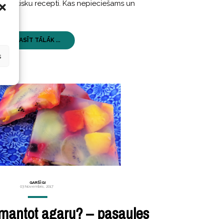
 rakstisku recepti. Kas nepieciešams un
LASĪT TĀLĀK ...
s
GARŠĪGI
03 Novembris, 2017
zmantot agaru? – pasaules