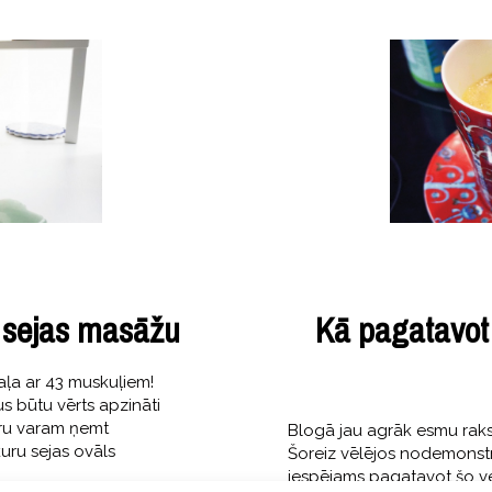
t sejas masāžu
Kā pagatavot 
aļa ar 43 muskuļiem!
s būtu vērts apzināti
mēru varam ņemt
Blogā jau agrāk esmu rakst
uru sejas ovāls
Šoreiz vēlējos nodemonstrēt
iespējams pagatavot šo ve