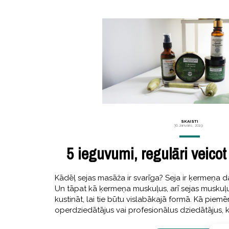
SKAISTI
30 Janvāris, 2019
5 ieguvumi, regulāri veico
Kādēļ sejas masāža ir svarīga? Seja ir ķermeņa d
Un tāpat kā ķermeņa muskuļus, arī sejas muskuļu
kustināt, lai tie būtu vislabākajā formā. Kā pie
operdziedātājus vai profesionālus dziedātājus, k