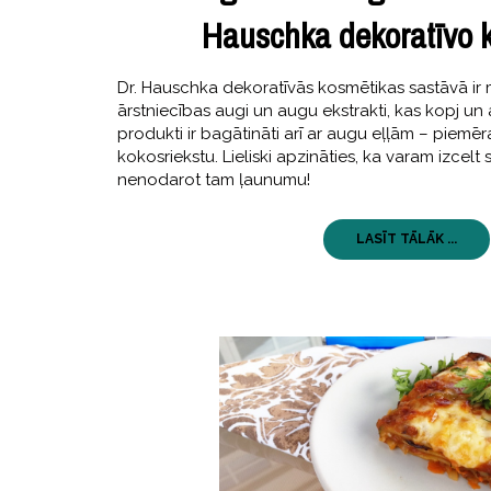
Hauschka dekoratīvo 
Dr. Hauschka dekoratīvās kosmētikas sastāvā ir 
ārstniecības augi un augu ekstrakti, kas kopj un
produkti ir bagātināti arī ar augu eļļām – piem
kokosriekstu. Lieliski apzināties, ka varam izcelt
nenodarot tam ļaunumu!
LASĪT TĀLĀK ...