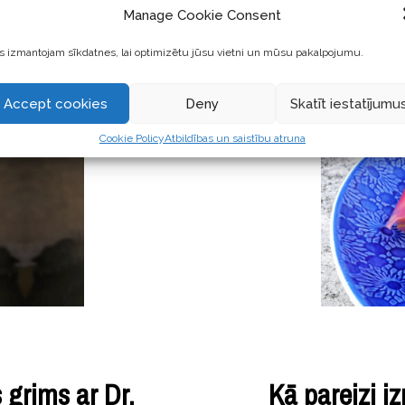
izmantotās sastāvdaļas un
Manage Cookie Consent
kurus
 izmantojam sīkdatnes, lai optimizētu jūsu vietni un mūsu pakalpojumu.
Accept cookies
Deny
Skatīt iestatījumu
Cookie Policy
Atbildības un saistību atruna
 grims ar Dr.
Kā pareizi i