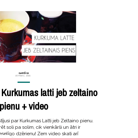
GARŠĪGI
16 Marts, 2018
Kurkumas latti jeb zeltaino
pienu + video
ījusi par Kurkumas Latti jeb Zeltaino pienu.
 soli pa solim, cik vienkārši un ātri ir
selīgo dzērienu! Zem video skati arī