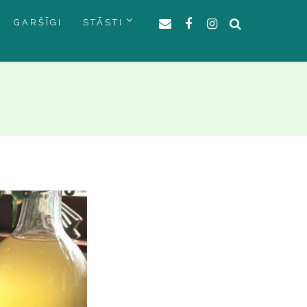
GARŠĪGI
STĀSTI