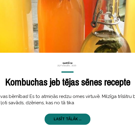
GARŠĪGI
29 Februāris, 2020
Kombuchas jeb tējas sēnes recepte
vas bērnības! Es to atmiņās redzu omes virtuvē. Milzīga trīslitru 
 ļoti savāds, dzēriens, kas no tā tika
LASĪT TĀLĀK ...