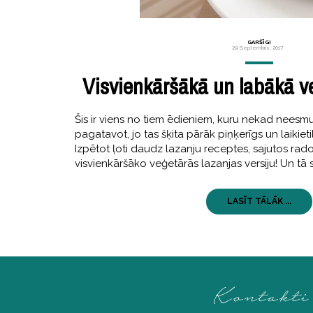
GARŠĪGI
29 Septembris, 2017
Visvienkāršākā un labākā v
Šis ir viens no tiem ēdieniem, kuru nekad neesm
pagatavot, jo tas šķita pārāk piņķerīgs un laikietil
Izpētot ļoti daudz lazanju receptes, sajutos rad
visvienkāršāko veģetārās lazanjas versiju! Un tā
LASĪT TĀLĀK ...
Kontakti