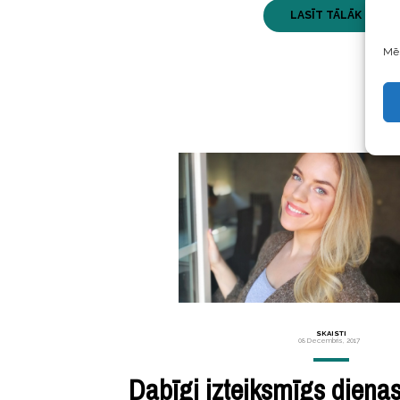
LASĪT TĀLĀK ...
Mēs
SKAISTI
08 Decembris, 2017
Dabīgi izteiksmīgs dienas