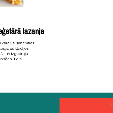
eģetārā lazanja
u varējusi saņemties
pīgs. Es kļūdījos!
oša un izgudroju
 sanāca f e n
E