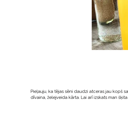
Pieļauju, ka tējas sēni daudzi atceras jau kopš sa
dīvaina, želejveida kārta. Lai arī izskats man šķita