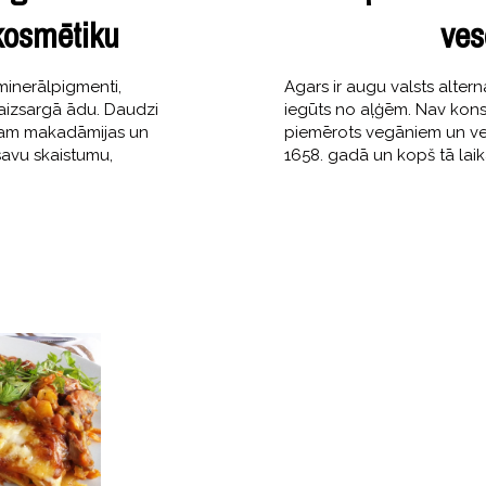
kosmētiku
ves
minerālpigmenti,
Agars ir augu valsts altern
 aizsargā ādu. Daudzi
iegūts no aļģēm. Nav konstat
ēram makadāmijas un
piemērots vegāniem un veģ
 savu skaistumu,
1658. gadā un kopš tā laik