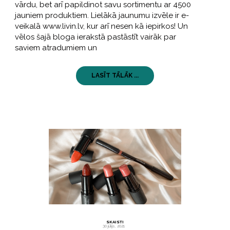
vārdu, bet arī papildinot savu sortimentu ar 4500
jauniem produktiem. Lielākā jaunumu izvēle ir e-
veikalā www.livin.lv, kur arī nesen kā iepirkos! Un
vēlos šajā bloga ierakstā pastāstīt vairāk par
saviem atradumiem un
LASĪT TĀLĀK ...
SKAISTI
30 jūlijs, 2021