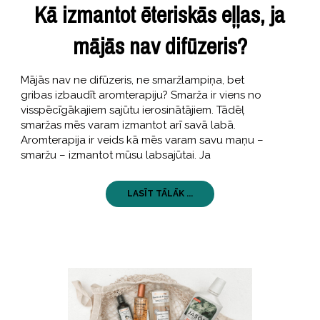
Kā izmantot ēteriskās eļļas, ja
mājās nav difūzeris?
Mājās nav ne difūzeris, ne smaržlampiņa, bet
gribas izbaudīt aromterapiju? Smarža ir viens no
visspēcīgākajiem sajūtu ierosinātājiem. Tādēļ
smaržas mēs varam izmantot arī savā labā.
Aromterapija ir veids kā mēs varam savu maņu –
smaržu – izmantot mūsu labsajūtai. Ja
LASĪT TĀLĀK ...