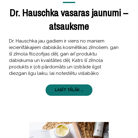
Dr. Hauschka vasaras jaunumi –
atsauksme
Dr. Hauschka jau gadiem ir viens no maniem
iecienītākajiem dabiskās kosmētikas zīmoliem, gan
šī zīmola filozofijas dēļ, gan arī produktu
dabiskuma un kvalitātes dēļ. Katrs šī zīmola
produkts ir ļoti pārdomāts un izstrāde ilgst
diezgan ilgu laiku, lai notestētu vislabāko
LASĪT TĀLĀK ...