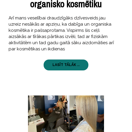
organisko kosmētiku
Arī mans veselībai draudzīgāks dzīvesveids jau
uzreiz nesākās ar apziņu, ka dabīga un organiska
kosmētika ir pašsaprotama. Vispirms šis ceļš
aizsākās ar tīrākas pārtikas izvēli, tad ar fiziskām
aktivitātēm un tad gadu gaitā sāku aizdomāties arī
par kosmētikas un ikdienas
LASĪT TĀLĀK ...