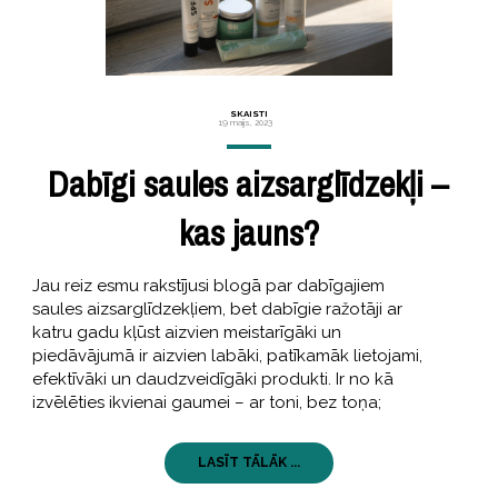
SKAISTI
19 maijs, 2023
Dabīgi saules aizsarglīdzekļi –
kas jauns?
Jau reiz esmu rakstījusi blogā par dabīgajiem
saules aizsarglīdzekļiem, bet dabīgie ražotāji ar
katru gadu kļūst aizvien meistarīgāki un
piedāvājumā ir aizvien labāki, patīkamāk lietojami,
efektīvāki un daudzveidīgāki produkti. Ir no kā
izvēlēties ikvienai gaumei – ar toni, bez toņa;
LASĪT TĀLĀK ...