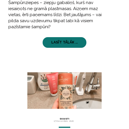
Šampūnziepes – ziepju gabaliņš, kurš nav
iesaiņots ne gramā plastmasas. Aizņem maz
vietas, ērti paņemams līdzi. Bet jautājums – vai
pilda savu uzdevumu tikpat labi kā visiem
pazīstamie šampūni?
LASĪT TĀLĀK ...
SKAISTI
17 Decembris, 2020