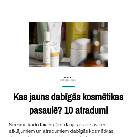
SKAISTI
09 Marts, 2023
Kas jauns dabīgās kosmētikas
pasaulē? 10 atradumi
Neesmu kādu laiciņu šeit dalījusies ar saviem
atklājumiem un atradumiem dabīgās kosmētikas