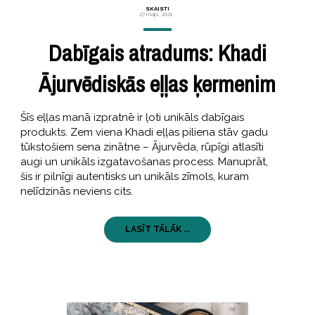
SKAISTI
27 maijs, 2021
Dabīgais atradums: Khadi
Ājurvēdiskās eļļas ķermenim
Šīs eļļas manā izpratnē ir ļoti unikāls dabīgais
produkts. Zem viena Khadi eļļas piliena stāv gadu
tūkstošiem sena zinātne – Ājurvēda, rūpīgi atlasīti
augi un unikāls izgatavošanas process. Manuprāt,
šis ir pilnīgi autentisks un unikāls zīmols, kuram
nelīdzinās neviens cits.
LASĪT TĀLĀK ...