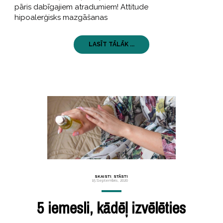
pāris dabīgajiem atradumiem! Attitude
hipoalerģisks mazgāšanas
LASĪT TĀLĀK ...
SKAISTI
,
STĀSTI
15 Septembris, 2020
5 iemesli, kādēļ izvēlēties