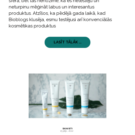
sfērā, bet tas nenozīmē, ka es netestēju un
neturpinu mēģināt labus un interesantus
produktus. Atzīšos, ka pēdējā gada laikā, kad
Bioblogs klusēja, esmu testējusi arī konvenciālās
kosmētikas produktus
LASĪT TĀLĀK ...
SKAISTI
15 jūlijs, 2022