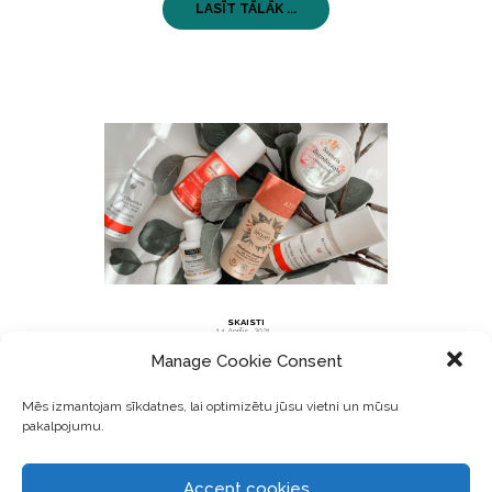
LASĪT TĀLĀK ...
SKAISTI
14 Aprīlis, 2021
Manage Cookie Consent
Efektīvākie dabīgie dezodoranti
Mēs izmantojam sīkdatnes, lai optimizētu jūsu vietni un mūsu
pakalpojumu.
Katru reizi, kad Biobloga instagramā atveru
”jautājumu lodziņu”, tad vienmēr ir vismaz viens
Accept cookies
jautājums par dabīgajiem dezodorantiem!