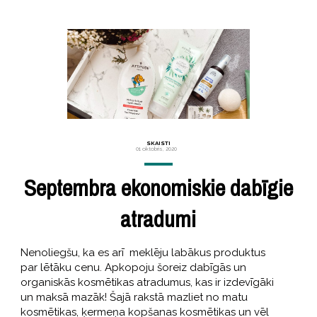
SKAISTI
01 oktobris, 2020
Septembra ekonomiskie dabīgie
atradumi
Nenoliegšu, ka es arī meklēju labākus produktus
par lētāku cenu. Apkopoju šoreiz dabīgās un
organiskās kosmētikas atradumus, kas ir izdevīgāki
un maksā mazāk! Šajā rakstā mazliet no matu
kosmētikas, ķermeņa kopšanas kosmētikas un vēl