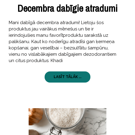
Decembra dabīgie atradumi
Mani dabīgā decembra atradumi! Lietoju šos
produktus jau vairākus mēnešus un tie ir
ierindojušies manu favorītproduktu sarakstā uz
palikšanu. Kaut ko noderīgu atradīsi gan ķermeņa
kopšanai, gan veselībai – bezsulfātu šampūnu,
vienu no vislabākajiem dabīgajiem dezodorantiem
un citus produktus. Khadi
LASĪT TĀLĀK ...