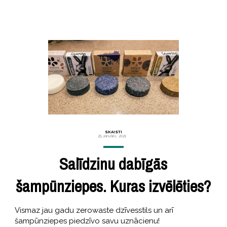
SKAISTI
25 Janvāris, 2021
Salīdzinu dabīgās
šampūnziepes. Kuras izvēlēties?
Vismaz jau gadu zerowaste dzīvesstils un arī
šampūnziepes piedzīvo savu uznācienu!