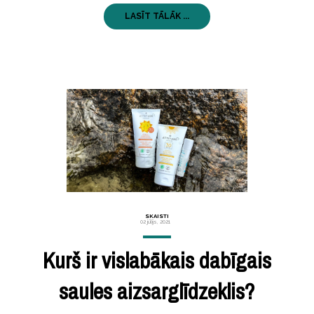
LASĪT TĀLĀK ...
SKAISTI
02 jūlijs, 2021
Kurš ir vislabākais dabīgais
saules aizsarglīdzeklis?