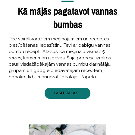
Kā mājās pagatavot vannas
bumbas
Pēc vairākkārtējiem mēģinājumiem un receptes
pieslīpēšanas, iepazīstinu Tevi ar dabīgu vannas
bumbu recepti. Atzīšos, ka mēģināju vismaz 5
reizes, kamēr man izdevās. Šajā procesā izrakos
cauri visdažādākajām vannas bumbu darinātāju
grupām un google piedāvātajām receptēm,
nonākot līdz, manuprāt, ideālajai. Papētot
LASĪT TĀLĀK ...