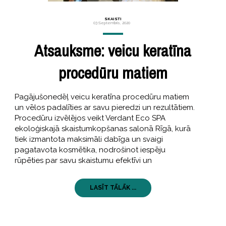
SKAISTI
03 Septembris, 2020
Atsauksme: veicu keratīna
procedūru matiem
Pagājušonedēļ veicu keratīna procedūru matiem
un vēlos padalīties ar savu pieredzi un rezultātiem.
Procedūru izvēlējos veikt Verdant Eco SPA
ekoloģiskajā skaistumkopšanas salonā Rīgā, kurā
tiek izmantota maksimāli dabīga un svaigi
pagatavota kosmētika, nodrošinot iespēju
rūpēties par savu skaistumu efektīvi un
LASĪT TĀLĀK ...