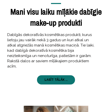
Mani visu laiku mīļākie dabīgie
make-up produkti
Dabīgās dekoratīvās kosmētikas produkti, kurus
lietoju jau vairāk nekā 3 gadus un kuri atkal un
atkal atgriežās manā kosmētikas maciņā. Tie laiki,
kad dabīgā dekoratīvā kosmētika bija
neizteiksmīga un nenoturīga, patiešām ir garām.
Rakstā dalos ar saviem mīļākajiem produktiem
acīm,
LASĪT TĀLĀK ...