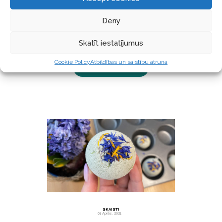
Saprotu, ka šis ir visnotaļ svarīgs jautājums, jo viens
solis neefektīva dezodoranta virzienā var nozīmēt
Deny
diskomfortablu sajūtu visas dienas garumā. Ja
ņem vērā,
Skatīt iestatījumus
Cookie Policy
Atbildības un saistību atruna
LASĪT TĀLĀK ...
SKAISTI
01 Aprīlis, 2021