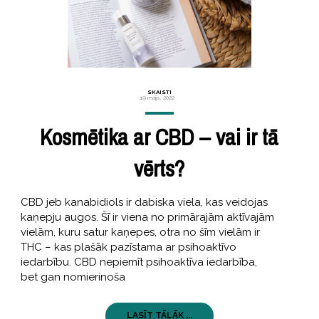
SKAISTI
19 maijs, 2022
Kosmētika ar CBD – vai ir tā
vērts?
CBD jeb kanabidiols ir dabiska viela, kas veidojas
kaņepju augos. Šī ir viena no primārajām aktīvajām
vielām, kuru satur kaņepes, otra no šīm vielām ir
THC – kas plašāk pazīstama ar psihoaktīvo
iedarbību. CBD nepiemīt psihoaktīva iedarbība,
bet gan nomierinoša
LASĪT TĀLĀK ...