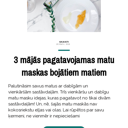
SKAISTI
18 Marts, 2021
3 mājās pagatavojamas matu
maskas bojātiem matiem
Palutināsim savus matus ar dabīgām un
vienkāršām sastāvdaļām. Trīs vienkāršu un dabīgu
matu masku idejas, kuras pagatavot no tikai divām
sastāvdaļām! Un, nē, šajās matu maskās nav
kokosriekstu eļļas vai olas. Lai rūpētos par savu
ķermeni, ne vienmēr ir nepieciešami