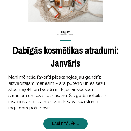
SKAISTI
28 Janvāris, 2021
Dabīgās kosmētikas atradumi:
Janvāris
Mani mēneša favorīti pieskaņojas jau gandrīz
aizvadītajam mēnesim – ārā puteņo un es sēžu
siltā mājoklī un baudu mirkļus, ar skaistām
smaržām un sevis lutināšanu. Šis gads noteikti ir
iesācies ar to, ka mēs vairāk savā skaistumā
ieguldām paši, nevis
LASĪT TĀLĀK ...