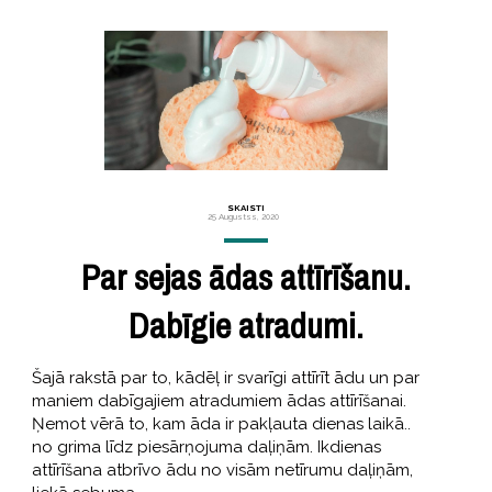
SKAISTI
25 Augustss, 2020
Par sejas ādas attīrīšanu.
Dabīgie atradumi.
Šajā rakstā par to, kādēļ ir svarīgi attīrīt ādu un par
maniem dabīgajiem atradumiem ādas attīrīšanai.
Ņemot vērā to, kam āda ir pakļauta dienas laikā..
no grima līdz piesārņojuma daļiņām. Ikdienas
attīrīšana atbrīvo ādu no visām netīrumu daļiņām,