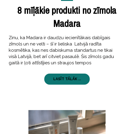
8 mīļākie produkti no zīmola
Madara
Zinu, ka Madara ir daudzu iecienītākais dabīgais
zīmols un ne velti – šī ir lieliska Latvijā radīta
kosmētika, kas nes dabiskuma standartus ne tikai
visā Latvijā, bet arī citviet pasaulē. Šis zīmols gadu
gaitā ir ļoti attīstījies un straujos tempos
LASĪT TĀLĀK ...