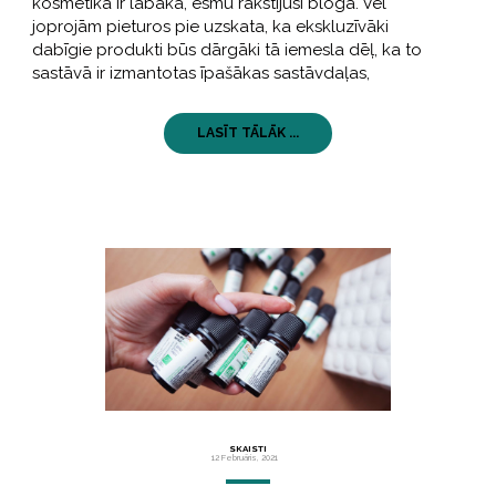
kosmētika ir labāka, esmu rakstījusi blogā. Vēl
joprojām pieturos pie uzskata, ka ekskluzīvāki
dabīgie produkti būs dārgāki tā iemesla dēļ, ka to
sastāvā ir izmantotas īpašākas sastāvdaļas,
LASĪT TĀLĀK ...
SKAISTI
12 Februāris, 2021