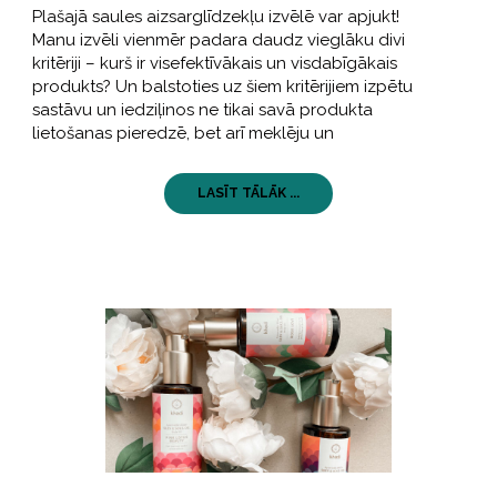
Plašajā saules aizsarglīdzekļu izvēlē var apjukt!
Manu izvēli vienmēr padara daudz vieglāku divi
kritēriji – kurš ir visefektīvākais un visdabīgākais
produkts? Un balstoties uz šiem kritērijiem izpētu
sastāvu un iedziļinos ne tikai savā produkta
lietošanas pieredzē, bet arī meklēju un
LASĪT TĀLĀK ...