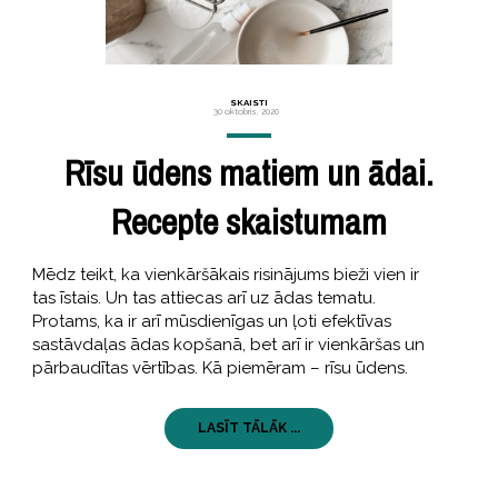
SKAISTI
30 oktobris, 2020
Rīsu ūdens matiem un ādai.
Recepte skaistumam
Mēdz teikt, ka vienkāršākais risinājums bieži vien ir
tas īstais. Un tas attiecas arī uz ādas tematu.
Protams, ka ir arī mūsdienīgas un ļoti efektīvas
sastāvdaļas ādas kopšanā, bet arī ir vienkāršas un
pārbaudītas vērtības. Kā piemēram – rīsu ūdens.
LASĪT TĀLĀK ...