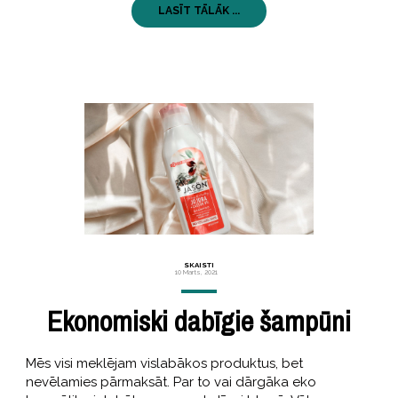
LASĪT TĀLĀK ...
SKAISTI
10 Marts, 2021
Ekonomiski dabīgie šampūni
Mēs visi meklējam vislabākos produktus, bet
nevēlamies pārmaksāt. Par to vai dārgāka eko