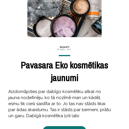
SKAISTI
28 Aprīlis, 2021
Pavasara Eko kosmētikas
jaunumi
Aizdomājoties par dabīgo kosmētiku atkal no
jauna nodefinēju, ko tā nozīmē man un kādēļ
esmu tik cieši saistīta ar to. Jo tas nav stāsts tikai
par ādas skaistumu. Tas ir stāsts par ķermeni, prātu
un garu. Dabīgā kosmētika ļoti labi