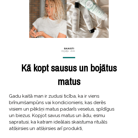
SKAISTI
09 jūlijs, 2021
Kā kopt sausus un bojātus
matus
Gadu kaitā man ir zudusi ticība, ka ir viens
brīnumšampūns vai kondicionieris, kas derēs
visiem un pēkšņi matus padarīs veselus, spīdīgus
un biezus. Kopjot savus matus un ādu, esmu
sapratusi, ka katram ideālais skaistuma rituāls
atšķirsies un atšķirsies arī produkti,