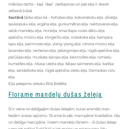
mākslas darbs – tajā ”dejo” ziedlapiņas un pati eļļa ir skaisti
zeltainā krāsā.
Sastāvā
tādas eļļas kā – hohobas eļļa, kokosriekstu eļļa, olīveļļa,
saulespuķu eļļa, argāna eļļa, gurķumētras eļļa, naktssveces eļļa,
saldo mandeļu eļļa, rīcineļļa, smaržlapu rozes sēklu eļļa,
apelsīnu miziņu eļļa, kliņģerīšu eļļa, rozeskoka eļļa, kampara
lapu eļļa, palmrozes eļļa, ylang-ylang eļļa, citrona miziņu eļļa,
lavandas eļļa, verbenas eļļa, pelargonijas eļļa, rūgtā apelsīna eļļa,
pačūlijas eļļa, muskata salvijas eļļa, kalnrozītes eļļa, romiešu
kumelītes eļļa, Atlasa ciedra eļļa, Itālijas salmenes eļļa, kadiķa
eļļa, sandalkoka eļļa, rūgtā apelsīna ziedu eļļa, Damaskas rožu
eļļa.
Eļļa pieejama veikalu tīklā Biotēka.
Florame mandeļu dušas želeja
Šī ir viena no dabīgajām dušas želejām, kuras aromāts man
tiešām izraisa sajūsmu. Tā smaržo pēc marcipāna! Kvalitatīva, īsta
un dabīga marcipāna. Visiem mandeļu faniem – šī dušas želeja
jums ļoti patiks! Turklāt tā ir ļoti maiga un neizsausina ādu.