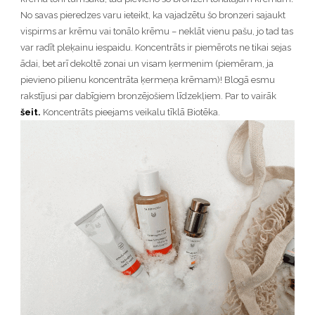
No savas pieredzes varu ieteikt, ka vajadzētu šo bronzeri sajaukt
vispirms ar krēmu vai tonālo krēmu – neklāt vienu pašu, jo tad tas
var radīt pleķainu iespaidu. Koncentrāts ir piemērots ne tikai sejas
ādai, bet arī dekoltē zonai un visam ķermenim (piemēram, ja
pievieno pilienu koncentrāta ķermeņa krēmam)! Blogā esmu
rakstījusi par dabīgiem bronzējošiem līdzekļiem. Par to vairāk
šeit.
Koncentrāts pieejams veikalu tīklā Biotēka.