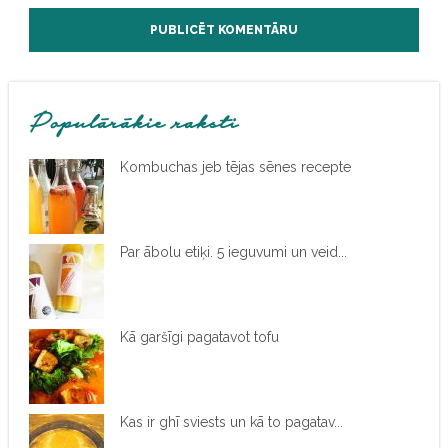
Populārākie raksti
Kombuchas jeb tējas sēnes recepte
Par ābolu etiķi. 5 ieguvumi un veid...
Kā garšīgi pagatavot tofu
Kas ir ghī sviests un kā to pagatav...