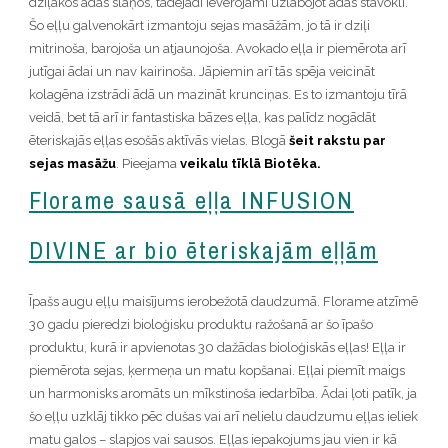
dziļākos ādas slāņos, tādējādi ievērojami uzlabojot ādas stāvokli.
Šo eļļu galvenokārt izmantoju sejas masāžām, jo tā ir dziļi
mitrinoša, barojoša un atjaunojoša. Avokado eļļa ir piemērota arī
jutīgai ādai un nav kairinoša. Jāpiemin arī tās spēja veicināt
kolagēna izstrādi ādā un mazināt krunciņas. Es to izmantoju tīrā
veidā, bet tā arī ir fantastiska bāzes eļļa, kas palīdz nogādāt
ēteriskajās eļļas esošās aktīvās vielas. Blogā
šeit rakstu par
sejas masāžu
. Pieejama
veikalu tīklā Biotēka.
Florame sausā eļļa INFUSION
DIVINE ar bio ēteriskajām eļļām
Īpašs augu eļļu maisījums ierobežotā daudzumā. Florame atzīmē
30 gadu pieredzi bioloģisku produktu ražošanā ar šo īpašo
produktu, kurā ir apvienotas 30 dažādas bioloģiskās eļļas! Eļļa ir
piemērota sejas, ķermeņa un matu kopšanai. Eļļai piemīt maigs
un harmonisks aromāts un mīkstinoša iedarbība. Ādai ļoti patīk, ja
šo eļļu uzklāj tikko pēc dušas vai arī nelielu daudzumu eļļas ieliek
matu galos – slapjos vai sausos. Eļļas iepakojums jau vien ir kā