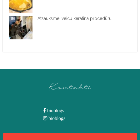
Atsauksme: veicu keratīna procedūru...
Kontakti
bioblogs
bioblogs