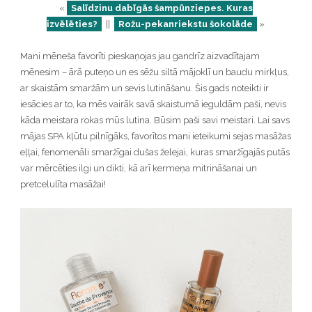
«
Salīdzinu dabīgās šampūnziepes. Kuras
izvēlēties?
||
Rožu-pekanriekstu šokolāde
»
Mani mēneša favorīti pieskaņojas jau gandrīz aizvadītajam
mēnesim – ārā puteņo un es sēžu siltā mājoklī un baudu mirkļus,
ar skaistām smaržām un sevis lutināšanu. Šis gads noteikti ir
iesācies ar to, ka mēs vairāk savā skaistumā ieguldām paši, nevis
kāda meistara rokas mūs lutina. Būsim paši savi meistari. Lai savs
mājas SPA kļūtu pilnīgāks, favorītos mani ieteikumi sejas masāžas
eļļai, fenomenāli smaržīgai dušas želejai, kuras smaržīgajās putās
var mērcēties ilgi un dikti, kā arī ķermeņa mitrināšanai un
pretcelulīta masāžai!