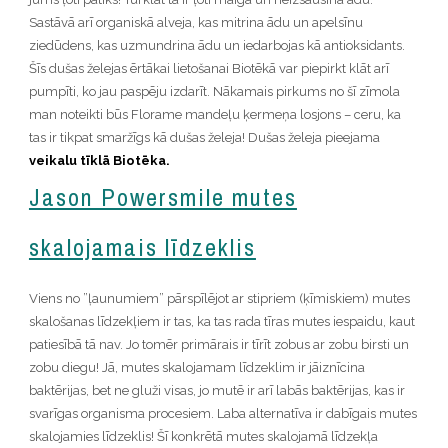
Sastāvā arī organiskā alveja, kas mitrina ādu un apelsīnu
ziedūdens, kas uzmundrina ādu un iedarbojas kā antioksidants.
Šīs dušas želejas ērtākai lietošanai Biotēkā var piepirkt klāt arī
pumpīti, ko jau paspēju izdarīt. Nākamais pirkums no šī zīmola
man noteikti būs Florame mandeļu ķermeņa losjons – ceru, ka
tas ir tikpat smaržīgs kā dušas želeja! Dušas želeja pieejama
veikalu tīklā Biotēka.
Jason Powersmile mutes
skalojamais līdzeklis
Viens no ”ļaunumiem” pārspīlējot ar stipriem (ķīmiskiem) mutes
skalošanas līdzekļiem ir tas, ka tas rada tīras mutes iespaidu, kaut
patiesībā tā nav. Jo tomēr primārais ir tīrīt zobus ar zobu birsti un
zobu diegu! Jā, mutes skalojamam līdzeklim ir jāiznīcina
baktērijas, bet ne gluži visas, jo mutē ir arī labās baktērijas, kas ir
svarīgas organisma procesiem. Laba alternatīva ir dabīgais mutes
skalojamies līdzeklis! Šī konkrētā mutes skalojamā līdzekļa