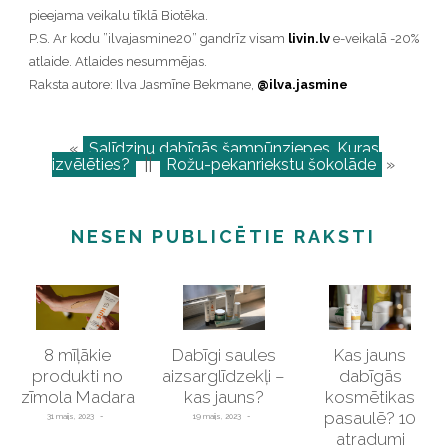
pieejama veikalu tīklā Biotēka.
P.S. Ar kodu ”ilvajasmine20” gandrīz visam
livin.lv
e-veikalā -20%
atlaide. Atlaides nesummējas.
Raksta autore: Ilva Jasmīne Bekmane,
@ilva.jasmine
«
Salīdzinu dabīgās šampūnziepes. Kuras
izvēlēties?
||
Rožu-pekanriekstu šokolāde
»
NESEN PUBLICĒTIE RAKSTI
8 mīļākie
Dabīgi saules
Kas jauns
produkti no
aizsarglīdzekļi –
dabīgās
zīmola Madara
kas jauns?
kosmētikas
pasaulē? 10
31 maijs, 2023
19 maijs, 2023
atradumi