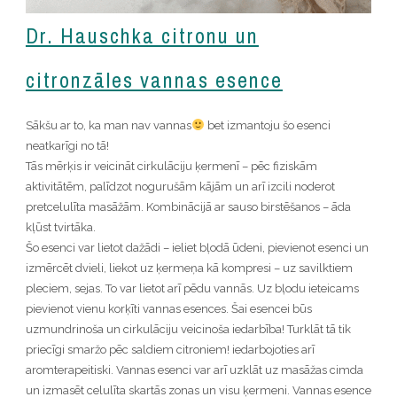
Dr. Hauschka citronu un
citronzāles vannas esence
Sākšu ar to, ka man nav vannas
bet izmantoju šo esenci
neatkarīgi no tā!
Tās mērķis ir veicināt cirkulāciju ķermenī – pēc fiziskām
aktivitātēm, palīdzot nogurušām kājām un arī izcili noderot
pretcelulīta masāžām. Kombinācijā ar sauso birstēšanos – āda
kļūst tvirtāka.
Šo esenci var lietot dažādi – ieliet bļodā ūdeni, pievienot esenci un
izmērcēt dvieli, liekot uz ķermeņa kā kompresi – uz savilktiem
pleciem, sejas. To var lietot arī pēdu vannās. Uz bļodu ieteicams
pievienot vienu korķīti vannas esences. Šai esencei būs
uzmundrinoša un cirkulāciju veicinoša iedarbība! Turklāt tā tik
priecīgi smaržo pēc saldiem citroniem! iedarbojoties arī
aromterapeitiski. Vannas esenci var arī uzklāt uz masāžas cimda
un izmasēt celulīta skartās zonas un visu ķermeni. Vannas esence