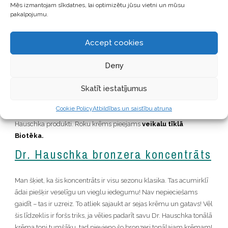
Dr. Hauschka roku krēms
Mēs izmantojam sīkdatnes, lai optimizētu jūsu vietni un mūsu
pakalpojumu.
Ļoti labs un kvalitatīvs roku krēms! Šis roku krēms patiešām
iesūcas roku ādā nevis pārklāj tās ar plēvīti, kura tā arī nekad
Accept cookies
nemitrina roku ādu un aizpeld izlietnē, kad rokas tiek mazgātas.
Deny
Bet ar šo roku krēmu ir patiešām savādāk – tas iesūcas ādā un
padara rokas maigas. Sastāvā ir mandeļu eļļa, hohobas eļļa un
Skatīt iestatījumus
vairāki augu ekstrakti, kas veido unikālu formulu – vieglu, bet tajā
pašā laikā bagātīgi mitrinošu un spējīgu iesūkties dziļi ādā. Šis
Cookie Policy
Atbildības un saistību atruna
roku krēms smaržo skaisti, eleganti un neuzbāzīgi – kā visi Dr.
Hauschka produkti. Roku krēms pieejams
veikalu tīklā
Biotēka.
Dr. Hauschka bronzera koncentrāts
Man šķiet, ka šis koncentrāts ir visu sezonu klasika. Tas acumirklī
ādai piešķir veselīgu un vieglu iedegumu! Nav nepieciešams
gaidīt – tas ir uzreiz. To atliek sajaukt ar sejas krēmu un gatavs! Vēl
šis līdzeklis ir foršs triks, ja vēlies padarīt savu Dr. Hauschka tonālā
krēma toni tumšāku, tad pievieno šo bronzeri tonālajam krēmam!