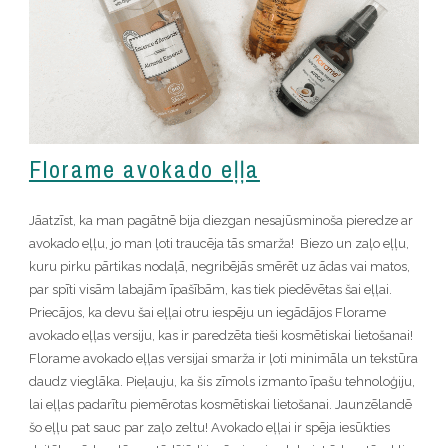
Florame avokado eļļa
Jāatzīst, ka man pagātnē bija diezgan nesajūsminoša pieredze ar
avokado eļļu, jo man ļoti traucēja tās smarža! Biezo un zaļo eļļu,
kuru pirku pārtikas nodaļā, negribējās smērēt uz ādas vai matos,
par spīti visām labajām īpašībām, kas tiek piedēvētas šai eļļai.
Priecājos, ka devu šai eļļai otru iespēju un iegādājos Florame
avokado eļļas versiju, kas ir paredzēta tieši kosmētiskai lietošanai!
Florame avokado eļļas versijai smarža ir ļoti minimāla un tekstūra
daudz vieglāka. Pieļauju, ka šis zīmols izmanto īpašu tehnoloģiju,
lai eļļas padarītu piemērotas kosmētiskai lietošanai. Jaunzēlandē
šo eļļu pat sauc par zaļo zeltu! Avokado eļļai ir spēja iesūkties