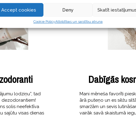
Accept cookies
Deny
Skatīt iestatījumu
Cookie Policy
Atbildības un saistību atruna
ezodoranti
Dabīgās kosm
tājumu lodziņu”, tad
Mani mēneša favorīti pies
em dezodorantiem!
ārā puteņo un es sēžu silt
ens solis neefektīva
smaržām un sevis lutināšanu
 sajūtu visas dienas
vairāk savā skaistumā iegu