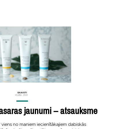
SKAISTI
15 jūlijs, 2022
asaras jaunumi – atsauksme
r viens no maniem iecienītākajiem dabiskās