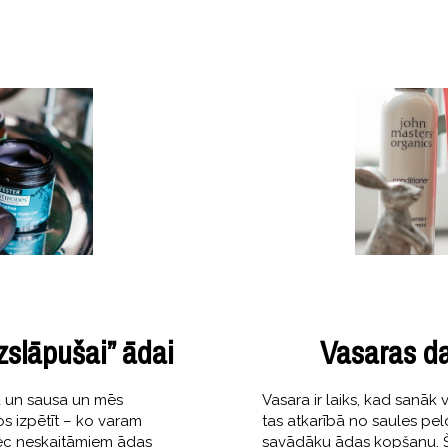
izslāpušai” ādai
Vasaras d
a un sausa un mēs
Vasara ir laiks, kad sanā
s izpētīt – ko varam
tas atkarībā no saules pel
 pēc neskaitāmiem ādas
savādāku ādas kopšanu. Ša