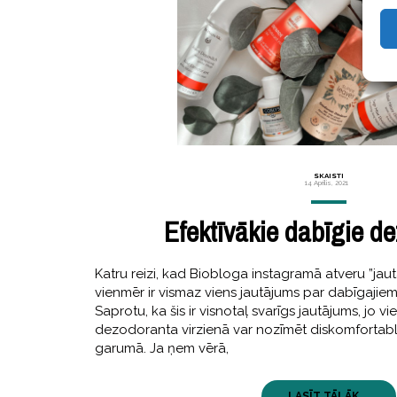
SKAISTI
14 Aprīlis, 2021
Efektīvākie dabīgie d
Katru reizi, kad Biobloga instagramā atveru ”jau
vienmēr ir vismaz viens jautājums par dabīgaji
Saprotu, ka šis ir visnotaļ svarīgs jautājums, jo vi
dezodoranta virzienā var nozīmēt diskomfortablu
garumā. Ja ņem vērā,
LASĪT TĀLĀK ...