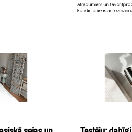
atradumiem un favorītpro
kondicionieris ar rozmarīn
asiskā sejas un
Testēju: dabīg