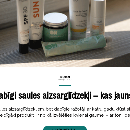
SKAISTI
19 maijs, 2023
abīgi saules aizsarglīdzekļi – kas jaun
les aizsarglīdzekļiem, bet dabīgie ražotāji ar katru gadu kļūst a
idīgāki produkti. Ir no kā izvēlēties ikvienai gaumei – ar toni, b