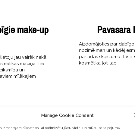
abīgie make-up
Pavasara 
Aizdomājoties par dabīgo 
nozīmē man un kādēļ esmu ti
par ādas skaistumu. Tas ir
ietoju jau vairāk nekā
kosmētika ļoti labi
osmētikas maciņā. Tie
teiksmīga un
saviem mīļākajiem
Manage Cookie Consent
 izmantojam sīkdatnes, lai optimizētu jūsu vietni un mūsu pakalpojumu.