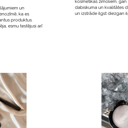
kosmētikas zīmoliem, gan š
dabiskuma un kvalitātes dē
klājumiem un
un izstrāde ilgst diezgan i
enozīmē, ka es
antus produktus.
ja, esmu testējusi arī