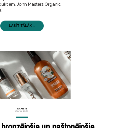
duktiem. John Masters Organic
a
LASĪT TĀLĀK ...
SKAISTI
15 jūnijs, 2020
i bronzējošie un paštonējošie