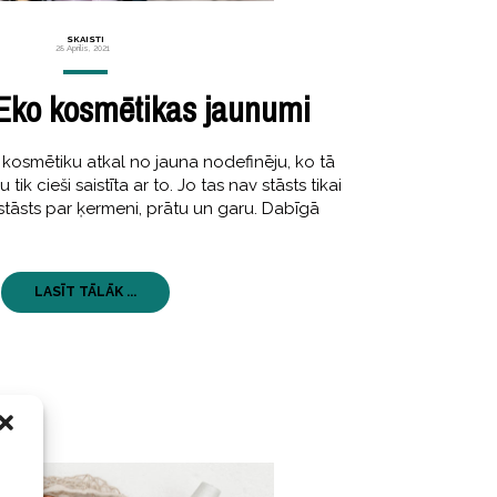
SKAISTI
28 Aprīlis, 2021
Eko kosmētikas jaunumi
kosmētiku atkal no jauna nodefinēju, ko tā
k cieši saistīta ar to. Jo tas nav stāsts tikai
 stāsts par ķermeni, prātu un garu. Dabīgā
LASĪT TĀLĀK ...