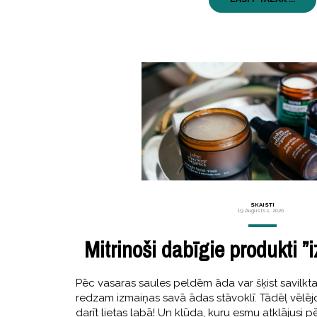
SKAISTI
19 Augustss, 2020
Mitrinoši dabīgie produkti ”
Pēc vasaras saules peldēm āda var šķist savilkt
redzam izmaiņas savā ādas stāvoklī. Tādēļ vēlējo
darīt lietas labā! Un kļūda, kuru esmu atklājusi