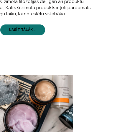
ī zīmola filozofijas dēļ, gan arī produktu
ļ. Katrs šī zīmola produkts ir ļoti pārdomāts
lgu laiku, lai notestētu vislabāko
LASĪT TĀLĀK ...