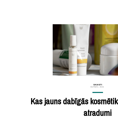
SKAISTI
09 Marts, 2023
Kas jauns dabīgās kosmētik
atradumi