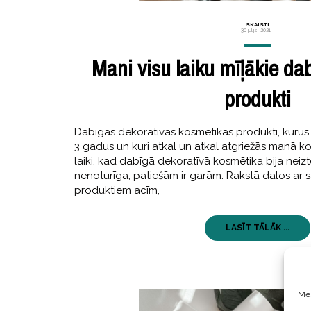
SKAISTI
30 jūlijs, 2021
Mani visu laiku mīļākie d
produkti
Dabīgās dekoratīvās kosmētikas produkti, kurus l
3 gadus un kuri atkal un atkal atgriežās manā k
laiki, kad dabīgā dekoratīvā kosmētika bija neiz
nenoturīga, patiešām ir garām. Rakstā dalos ar 
produktiem acīm,
LASĪT TĀLĀK ...
Mēs