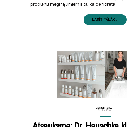
produktu mēģinājumiem ir tā, ka dehidrēta
LASĪT TĀLĀK ...
SKAISTI
,
STĀSTI
02 jūlijs, 2020
Atsauksme: Dr. Hauschka kl