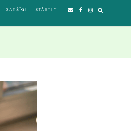
GARŠĪGI
STĀSTI