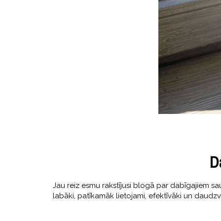
D
Jau reiz esmu rakstījusi blogā par dabīgajiem sau
labāki, patīkamāk lietojami, efektīvāki un daudzve