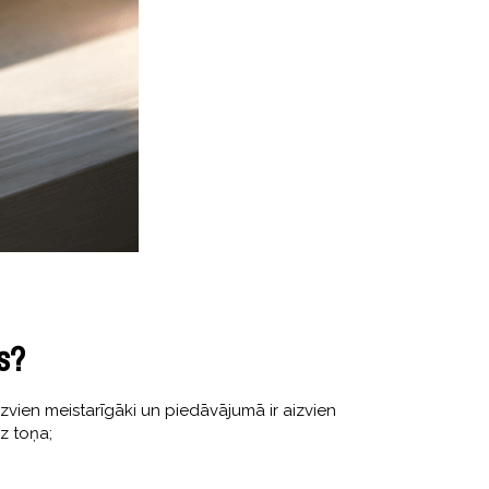
s?
izvien meistarīgāki un piedāvājumā ir aizvien
ez toņa;