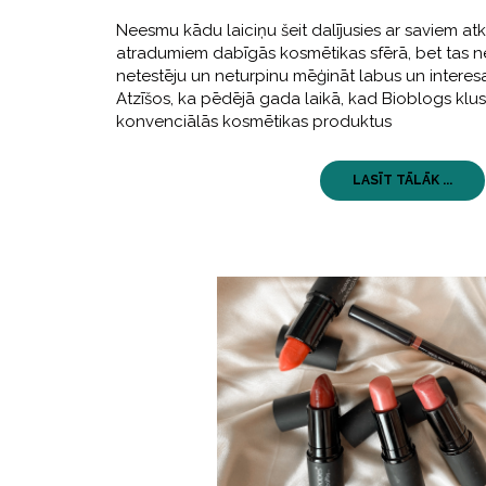
Neesmu kādu laiciņu šeit dalījusies ar saviem at
atradumiem dabīgās kosmētikas sfērā, bet tas n
netestēju un neturpinu mēģināt labus un interes
Atzīšos, ka pēdējā gada laikā, kad Bioblogs klusē
konvenciālās kosmētikas produktus
LASĪT TĀLĀK ...