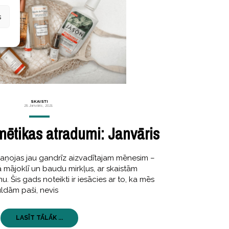
s
SKAISTI
28 Janvāris, 2021
ētikas atradumi: Janvāris
kaņojas jau gandrīz aizvadītajam mēnesim –
ā mājoklī un baudu mirkļus, ar skaistām
. Šis gads noteikti ir iesācies ar to, ka mēs
ldām paši, nevis
LASĪT TĀLĀK ...