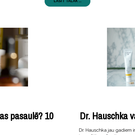
LASĪT TĀLĀK ...
as pasaulē? 10
Dr. Hauschka v
Dr. Hauschka jau gadiem i