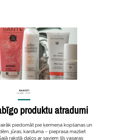
SKAISTI
14 jūlijs, 2020
abīgo produktu atradumi
k vairāk piedomāt pie ķermeņa kopšanas un
dēm, jūras, karstuma – pieprasa mazliet
jā rakstā dalos ar saviem šīs vasaras