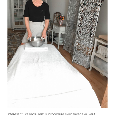
Interesanti, ka katru reizi šī procedūra šķiet savādāka, kaut