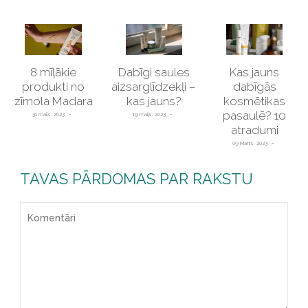
8 mīļākie
Dabīgi saules
Kas jauns
produkti no
aizsarglīdzekļi –
dabīgās
zīmola Madara
kas jauns?
kosmētikas
pasaulē? 10
31 maijs, 2023
19 maijs, 2023
atradumi
09 Marts, 2023
TAVAS PĀRDOMAS PAR RAKSTU