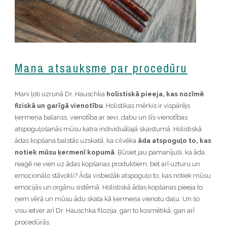
Mana atsauksme par procedūru
Mani ļoti uzrunā Dr. Hauschka
holistiskā pieeja, kas nozīmē
fiziskā un garīgā vienotību
. Holistikas mērķis ir vispārējs
ķermeņa balanss, vienotība ar sevi, dabu un šīs vienotības
atspoguļošanās mūsu katra individuālajā skaistumā. Holistiskā
ādas kopšana balstās uzskatā, ka cilvēka
āda atspoguļo to, kas
notiek mūsu ķermenī kopumā
. Būsiet jau pamanījuši, ka āda
reaģē ne vien uz ādas kopšanas produktiem, bet arī uzturu un
emocionālo stāvokli? Āda visbiežāk atspoguļo to, kas notiek mūsu
emocijās un orgānu sistēmā. Holistiskā ādas kopšanas pieeja to
ņem vērā un mūsu ādu skata kā ķermeņa vienotu daļu. Un šo
visu ietver arī Dr. Hauschka filozija, gan to kosmētikā, gan arī
procedūrās.