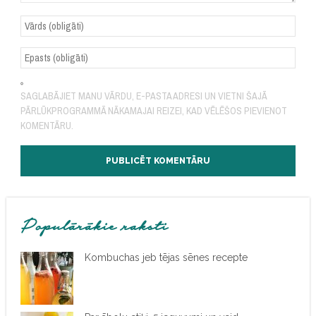
SAGLABĀJIET MANU VĀRDU, E-PASTA ADRESI UN VIETNI ŠAJĀ
PĀRLŪKPROGRAMMĀ NĀKAMAJAI REIZEI, KAD VĒLĒŠOS PIEVIENOT
KOMENTĀRU.
Populārākie raksti
Kombuchas jeb tējas sēnes recepte