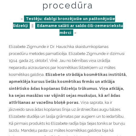
procedūra
«
Testēju: dabīgi bronzējošie un paštonējošie
līdzekļi
||
Edamame salāti ar saldo čili-zemesriekstu
mērci
»
Elizabete Zigmunde ir Dr. Hauschka skaistumkopšanas
procedūru metodes pamatlicēja. Elizabete Zigmunde ir dzimusi
1914. gada 25. oktobrī, Vīnē. Jau no bērnības viņa izrādīja
neparastu aizraušanos par kosmētikas līdzekļiem uz mātes
kosmētikas galdiņa.
Elizabete strādāja kosmētikas institūtā,
apmeklēja kursus lielās kosmētikas firmās un atklāja
sintētisko ādas kopšanas līdzekļu trūkumus. Viņa atklāja,
ka sejas masāžas var vājināt sejas muskuļus, kā arī ādas
attīrīšanas ar vazelīnu bloķē poras.
Viņa saprata, ka ir
jāizveido sava ādas kopšanas līnija uz ārstniecības augu bāzes.
Elizabete studēja un lasīja grāmatas par augiem un to iedarbību.
Kā pirmais produkts ko Elizabete radīja bija Sejas toniks ar burvju
lazdu. Mandeļu pasta uz mātes kosmētikas galdiņa bija kā