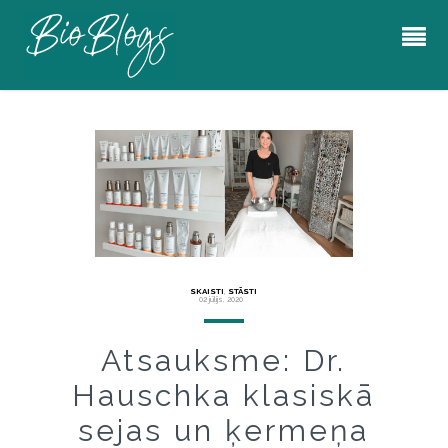
SKAISTI
,
STĀSTI
02 jūlijs, 2020
Atsauksme: Dr.
Hauschka klasiskā
sejas un ķermeņa