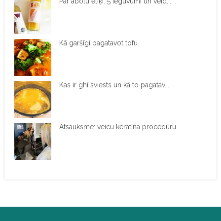
Par ābolu etiķi. 5 ieguvumi un veid...
Kā garšīgi pagatavot tofu
Kas ir ghī sviests un kā to pagatav...
Atsauksme: veicu keratīna procedūru...