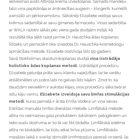
iedvesmas avots Attīrošā krēma izveidošanai. Samalto mandeļu
bāzi viņa papildināja ar ārstniecības augiem – kliņģerīti, kumelīti,
asinszāli un pērkonamoliņu. Sākotnēji Elizabete veidoja savus
krēmus sadarbībā ar savu ģimenes farmaceitu. Viņas sadarbība
ar WALA ražotni sākās pēc viena gada studijām Indijā, kā
rezultātā tika sākti ražot pirmie Dr. Hauschka ādas kopšanas
līdzekļi un pamazām tika izveidota Dr. Hauschka kosmetologu
apmācības metode. Elizabete nodzīvoja līdz 99 gadiem.
Savā Stokholmas skaistumkopšanas studijā
viņa izstrādāja
holistisko ādas kopšanas metodi.
Izstrādājot procedūru
Elizabete paturēja prāta savu klientu vajadzības, lai tie varētu
atslābināties un justos labi no galvas līdz kājām. Zinot to, ka
daudzām sievietēm ir aukstas kājas, viņa procedūru sāka tieši ar
siltu kāju vannu.
Elizabete izveidoja savu limfas stimulācijas
metodi
, kuras pamatā ir ārsta Emīla Vodera un viņa sievas
Estrīdas manuāla limfas drenāžas metode. Limfātiskā metode
attīra no vielmaiņas gala produktiem, toksīniem, patogēniem un
lieko audu šķidruma ar ko tā var tikt bloķēta. Limfātiskā sistēma
attīra no blokādēm, lai būtu atkal brīva plūsma. Limfātiskās
masāžas laikā ir svarīgi stimulēt limfmezglus pareizā virzienā, lai