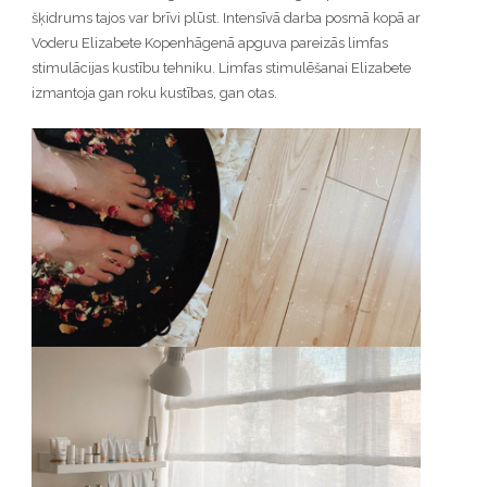
šķidrums tajos var brīvi plūst. Intensīvā darba posmā kopā ar
Voderu Elizabete Kopenhāgenā apguva pareizās limfas
stimulācijas kustību tehniku. Limfas stimulēšanai Elizabete
izmantoja gan roku kustības, gan otas.