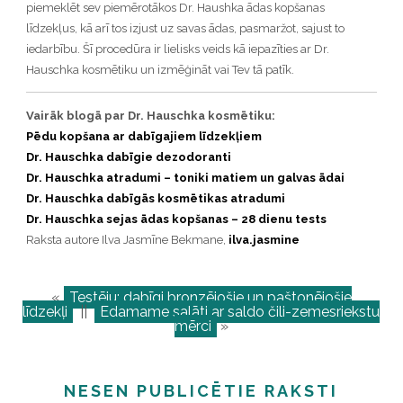
piemeklēt sev piemērotākos Dr. Haushka ādas kopšanas
līdzekļus, kā arī tos izjust uz savas ādas, pasmaržot, sajust to
iedarbību. Šī procedūra ir lielisks veids kā iepazīties ar Dr.
Hauschka kosmētiku un izmēģināt vai Tev tā patīk.
Vairāk blogā par Dr. Hauschka kosmētiku:
Pēdu kopšana ar dabīgajiem līdzekļiem
Dr. Hauschka dabīgie dezodoranti
Dr. Hauschka atradumi – toniki matiem un galvas ādai
Dr. Hauschka dabīgās kosmētikas atradumi
Dr. Hauschka sejas ādas kopšanas – 28 dienu tests
Raksta autore Ilva Jasmīne Bekmane,
ilva.jasmine
«
Testēju: dabīgi bronzējošie un paštonējošie
līdzekļi
||
Edamame salāti ar saldo čili-zemesriekstu
mērci
»
NESEN PUBLICĒTIE RAKSTI