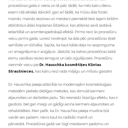
procedūras gaita ir viena un tā pati, tādēļ, ka mēs katru dienu
esam citā iekšējā stāvoklī, gan arī tādēļ, ka mūsu āda fiziski
mainās, mainās sezonas un meistars piemeklē tieši šajam brīdim
atbilstošus ādas kopšanas līdzekļus, kas atšķiras savā sastāvā,
iedarbībā un aromterapeitiskajā efektā. Pirmo reizi šo procedūru
veicu pirms gada, uzreiz novērojot, ka āda pēc procedūras šķiet
samīļota un dzīvāka. Sajūta, ka kaut kāda daļa no saspringuma
un smagnējuma ir aizgājusi. Jāatzīst, ka katras procedūras laikā
esmu vairākas reizes iemigusi un labi izgulējusies. Procedūru
vienmēr veicu pie
Dr. Hauschka kosmētiķes Klintas
Strautnieces,
kas katru reizi rada mājīgu un mīlošu gaisotni.
Dr. Hauschka pieeja atšķirībā no modernajām kosmetoloģijas
metodēm pielieto dabīgas metodes, kas stimulē ķermeni
atjaunoties un darboties pašu. Tās nesniedz īslaicīgu efektu, kas ir
gaistošs, bet gan maigi un gādīgi aicina ķermeni atjaunoties un
rehabilitēties. Man patīk, ka Dr. Hauschka pieeja mudina būt
vairāk sev pašiem, nevis kaut ko radikāli mainīt un
pārveidot.
Procedūras gaitā var lūgt meistaram padomu un