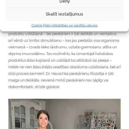
Deny
konceptu. Izvērtējot ādas stāvokli un tās dabīgos ritmus.
Holistiskās kosmētikas sastāvā ir dabīgas vielas, augi, ēteriskās
Skatīt iestatījumus
eļļas, kas iedarbojas ne vien uz mūsu ādu fiziski, bet arī uz mūsu
emocionālo stāvokli. Piemēram Dr. Hauschka ir holistiskā
Cookie Policy
Atbildības un saistību atruna
kosmētika un tā izmanto arī
īpašu pieskārienu tehniku
produktu uzklāšanā – šie pieskārieni ir ļoti delikāti un vienlaikus
arī vērsti uz limfas stimulēšanu – kas jau piedalās visa organisma
vielmaiņā – izvada lieko šķidrumu, uzlabo gremošanu, attīra un
stiprina imunsistēmu. Tas nozīmē to, ka izmantojot holistiskos
produktus ādas kopšanā un uzklājot tos atbilstoši šai pieejai –
notiek ne vien ādas ārējās veselības-skaistuma uzlabošana, bet arī
dziļi procesi ķermenī. Dr. Hauschka pieskārienu filozofija ir ļoti
maiga un delikāta, nevienā mirklī pieskārieni nav sāpīgi vai
diskomfortabli, drīzāk glāstoši.