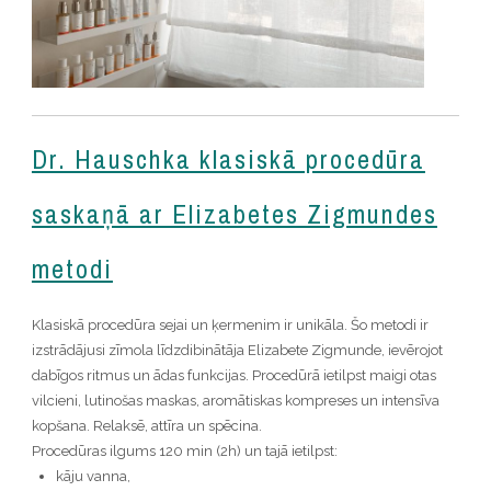
Dr. Hauschka klasiskā procedūra
saskaņā ar Elizabetes Zigmundes
metodi
Klasiskā procedūra sejai un ķermenim ir unikāla. Šo metodi ir
izstrādājusi zīmola līdzdibinātāja Elizabete Zigmunde, ievērojot
dabīgos ritmus un ādas funkcijas. Procedūrā ietilpst maigi otas
vilcieni, lutinošas maskas, aromātiskas kompreses un intensīva
kopšana. Relaksē, attīra un spēcina.
Procedūras ilgums 120 min (2h) un tajā ietilpst:
kāju vanna,