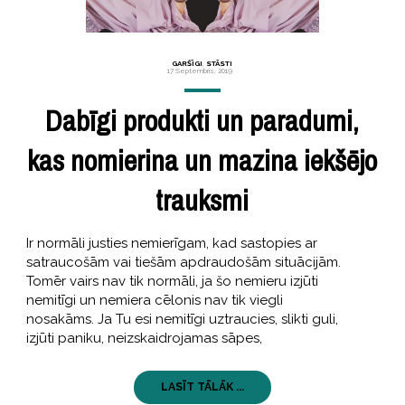
GARŠĪGI
,
STĀSTI
17 Septembris, 2019
Dabīgi produkti un paradumi,
kas nomierina un mazina iekšējo
trauksmi
Ir normāli justies nemierīgam, kad sastopies ar
satraucošām vai tiešām apdraudošām situācijām.
Tomēr vairs nav tik normāli, ja šo nemieru izjūti
nemitīgi un nemiera cēlonis nav tik viegli
nosakāms. Ja Tu esi nemitīgi uztraucies, slikti guli,
izjūti paniku, neizskaidrojamas sāpes,
LASĪT TĀLĀK ...