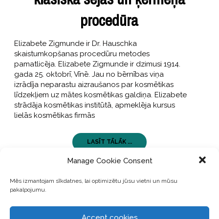
procedūra
Elizabete Zigmunde ir Dr. Hauschka
skaistumkopšanas procedūru metodes
pamatlicēja. Elizabete Zigmunde ir dzimusi 1914.
gada 25. oktobrī, Vīnē. Jau no bērnības viņa
izrādīja neparastu aizraušanos par kosmētikas
līdzekļiem uz mātes kosmētikas galdiņa. Elizabete
strādāja kosmētikas institūtā, apmeklēja kursus
lielās kosmētikas firmās
LASĪT TĀLĀK ...
Manage Cookie Consent
Mēs izmantojam sīkdatnes, lai optimizētu jūsu vietni un mūsu
pakalpojumu.
Accept cookies