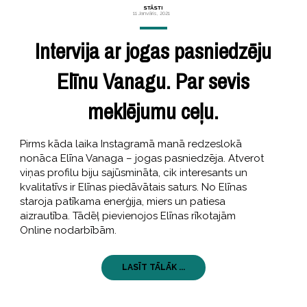
STĀSTI
11 Janvāris, 2021
Intervija ar jogas pasniedzēju
Elīnu Vanagu. Par sevis
meklējumu ceļu.
Pirms kāda laika Instagramā manā redzeslokā
nonāca Elīna Vanaga – jogas pasniedzēja. Atverot
viņas profilu biju sajūsmināta, cik interesants un
kvalitatīvs ir Elīnas piedāvātais saturs. No Elīnas
staroja patīkama enerģija, miers un patiesa
aizrautība. Tādēļ pievienojos Elīnas rīkotajām
Online nodarbībām.
LASĪT TĀLĀK ...