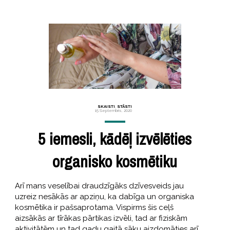
SKAISTI
,
STĀSTI
15 Septembris, 2020
5 iemesli, kādēļ izvēlēties
organisko kosmētiku
Arī mans veselībai draudzīgāks dzīvesveids jau
uzreiz nesākās ar apziņu, ka dabīga un organiska
kosmētika ir pašsaprotama. Vispirms šis ceļš
aizsākās ar tīrākas pārtikas izvēli, tad ar fiziskām
aktivitātēm un tad gadu gaitā sāku aizdomāties arī