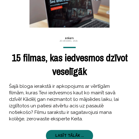
STĀSTI
20 oktobris, 2021
15 filmas, kas iedvesmos dzīvot
veselīgāk
Šajā bloga ierakstā ir apkopojums ar vērtīgām
filmām, kuras Tevi iedvesmos kaut ko mainīt savā
dzīvē! Kādēļ gan neizmantot šo mājsēdes laiku, lai
izglītotos un patiesi atvērtu acis uz pasaulē
notiekošo? Filmu sarakstu ir sagatavojusi mana
kolēģe, zerowaste eksperte Keita.
LASĪT TĀLĀK ...