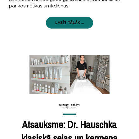
par kosmētikas un ikdienas
LASĪT TĀLĀK ...
SKAISTI
,
STĀSTI
02 jūlijs, 2020
Atsauksme: Dr. Hauschka
klasiskā sejas un ķermeņa