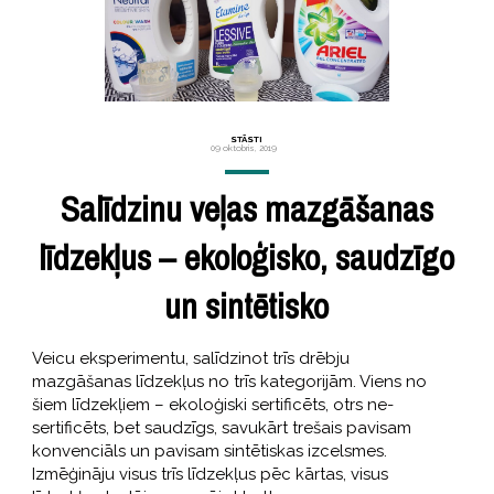
STĀSTI
09 oktobris, 2019
Salīdzinu veļas mazgāšanas
līdzekļus – ekoloģisko, saudzīgo
un sintētisko
Veicu eksperimentu, salīdzinot trīs drēbju
mazgāšanas līdzekļus no trīs kategorijām. Viens no
šiem līdzekļiem – ekoloģiski sertificēts, otrs ne-
sertificēts, bet saudzīgs, savukārt trešais pavisam
konvenciāls un pavisam sintētiskas izcelsmes.
Izmēģināju visus trīs līdzekļus pēc kārtas, visus