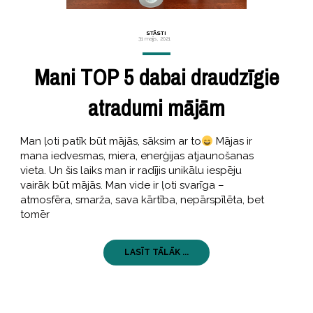
STĀSTI
31 maijs, 2021
Mani TOP 5 dabai draudzīgie
atradumi mājām
Man ļoti patīk būt mājās, sāksim ar to
Mājas ir
mana iedvesmas, miera, enerģijas atjaunošanas
vieta. Un šis laiks man ir radījis unikālu iespēju
vairāk būt mājās. Man vide ir ļoti svarīga –
atmosfēra, smarža, sava kārtība, nepārspīlēta, bet
tomēr
LASĪT TĀLĀK ...