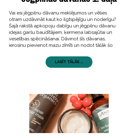
Vai esi jēgpilnu dāvanu meklējumos un vēlies
otram uzdāvināt kaut ko ilgtspējīgu un noderīgu?
Šajā rakstā apkopoju dabīgu un jēgpilnu dāvanu
idejas garšu baudītājiem, ķermeņa labsajūtai un
veselības spēcināšanai. Dāvinot šīs dāvanas,
ierosinu pievienot mazu zīmīti un nodot tālāk šo
LASĪT TĀLĀK ...