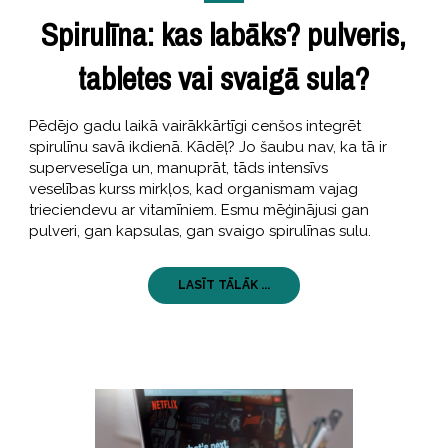
Spirulīna: kas labāks? pulveris,
tabletes vai svaigā sula?
Pēdējo gadu laikā vairākkārtīgi cenšos integrēt
spirulīnu savā ikdienā. Kādēļ? Jo šaubu nav, ka tā ir
superveselīga un, manuprāt, tāds intensīvs
veselības kurss mirkļos, kad organismam vajag
trieciendevu ar vitamīniem. Esmu mēģinājusi gan
pulveri, gan kapsulas, gan svaigo spirulīnas sulu.
LASĪT TĀLĀK ...