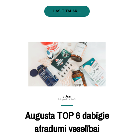
LASĪT TĀLĀK ...
STĀSTI
19 Augustss, 2021
Augusta TOP 6 dabīgie
atradumi veselībai