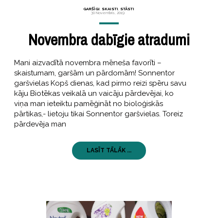
GARŠĪGI
,
SKAISTI
,
STĀSTI
30 Novembris, 2019
Novembra dabīgie atradumi
Mani aizvadītā novembra mēneša favorīti –
skaistumam, garšām un pārdomām! Sonnentor
garšvielas Kopš dienas, kad pirmo reizi spēru savu
kāju Biotēkas veikalā un vaicāju pārdevējai, ko
viņa man ieteiktu pamēģināt no bioloģiskās
pārtikas,- lietoju tikai Sonnentor garšvielas. Toreiz
pārdevēja man
LASĪT TĀLĀK ...