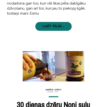
nodarbina gan tos, kuri vēl tikai pēta dabīgāku
dzīvošanu, gan arī tos, kuri jau to piekopj ilgāk,
tostarp mani. Esmu
LASĪT TĀLĀK ...
GARŠĪGI
,
STĀSTI
19 jūnijs, 2019
30 dienas dzēru Noni sulu