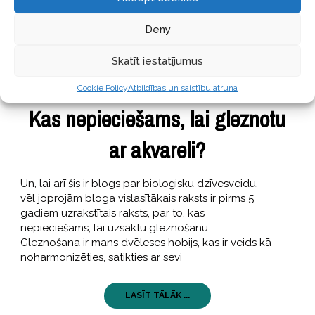
Deny
Skatīt iestatījumus
STĀSTI
17 Aprīlis, 2020
Cookie Policy
Atbildības un saistību atruna
Kas nepieciešams, lai gleznotu
ar akvareli?
Un, lai arī šis ir blogs par bioloģisku dzīvesveidu,
vēl joprojām bloga vislasītākais raksts ir pirms 5
gadiem uzrakstītais raksts, par to, kas
nepieciešams, lai uzsāktu gleznošanu.
Gleznošana ir mans dvēleses hobijs, kas ir veids kā
noharmonizēties, satikties ar sevi
LASĪT TĀLĀK ...