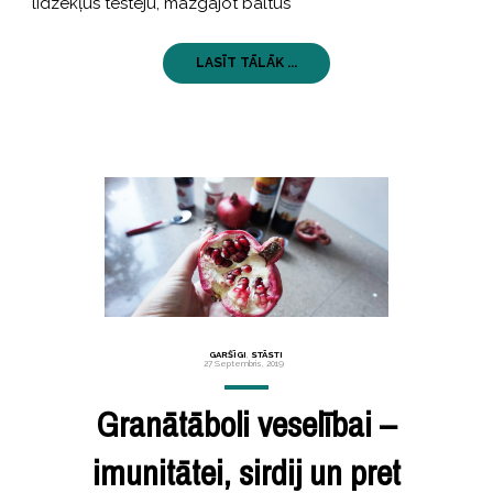
līdzekļus testēju, mazgājot baltus
LASĪT TĀLĀK ...
GARŠĪGI
,
STĀSTI
27 Septembris, 2019
Granātāboli veselībai –
imunitātei, sirdij un pret