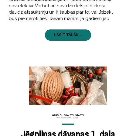
nav efektīvi. Varbūt arī nav dzirdēts pietiekoši
daudz atsauksmju un ir šaubas par to, vai līdzekļi
būs piemēroti tieši Tavām mājām, ja gadiem jau
LASĪT TĀLĀK ...
GARŠĪGI
,
SKAISTI
,
STĀSTI
16 Decembris, 2019
Jēgpilnas dāvanas 1. daļa