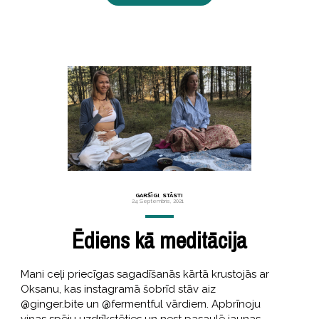
GARŠĪGI
,
STĀSTI
24 Septembris, 2021
Ēdiens kā meditācija
Mani ceļi priecīgas sagadīšanās kārtā krustojās ar
Oksanu, kas instagramā šobrīd stāv aiz
@ginger.bite un @fermentful vārdiem. Apbrīnoju