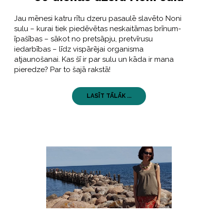
Jau mēnesi katru rītu dzeru pasaulē slavēto Noni
sulu – kurai tiek piedēvētas neskaitāmas brīnum-
īpašības – sākot no pretsāpju, pretvīrusu
iedarbības – līdz vispārējai organisma
atjaunošanai. Kas šī ir par sulu un kāda ir mana
pieredze? Par to šajā rakstā!
LASĪT TĀLĀK ...