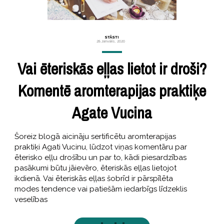
STĀSTI
28 Janvāris, 2020
Vai ēteriskās eļļas lietot ir droši?
Komentē aromterapijas praktiķe
Agate Vucina
Šoreiz blogā aicināju sertificētu aromterapijas
praktiķi Agati Vucinu, lūdzot viņas komentāru par
ēterisko eļļu drošību un par to, kādi piesardzības
pasākumi būtu jāievēro, ēteriskās eļļas lietojot
ikdienā. Vai ēteriskās eļļas šobrīd ir pārspīlēta
modes tendence vai patiešām iedarbīgs līdzeklis
veselības