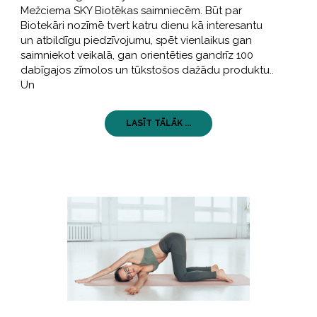
Mežciema SKY Biotēkas saimniecēm. Būt par
Biotekāri nozīmē tvert katru dienu kā interesantu
un atbildīgu piedzīvojumu, spēt vienlaikus gan
saimniekot veikalā, gan orientēties gandrīz 100
dabīgajos zīmolos un tūkstošos dažādu produktu..
Un
LASĪT TĀLĀK ...