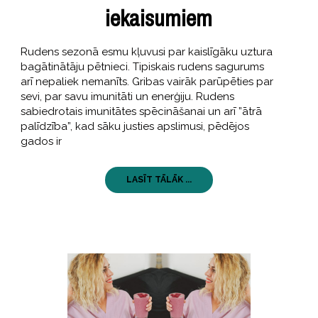
iekaisumiem
Rudens sezonā esmu kļuvusi par kaislīgāku uztura
bagātinātāju pētnieci. Tipiskais rudens sagurums
arī nepaliek nemanīts. Gribas vairāk parūpēties par
sevi, par savu imunitāti un enerģiju. Rudens
sabiedrotais imunitātes spēcināšanai un arī ”ātrā
palīdzība”, kad sāku justies apslimusi, pēdējos
gados ir
LASĪT TĀLĀK ...