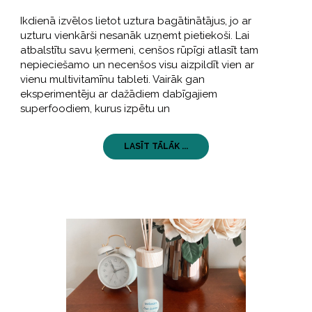
Ikdienā izvēlos lietot uztura bagātinātājus, jo ar
uzturu vienkārši nesanāk uzņemt pietiekoši. Lai
atbalstītu savu ķermeni, cenšos rūpīgi atlasīt tam
nepieciešamo un necenšos visu aizpildīt vien ar
vienu multivitamīnu tableti. Vairāk gan
eksperimentēju ar dažādiem dabīgajiem
superfoodiem, kurus izpētu un
LASĪT TĀLĀK ...