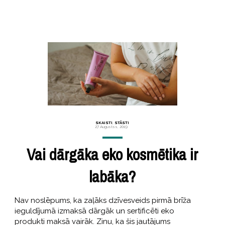
SKAISTI
,
STĀSTI
27 Augustss, 2019
Vai dārgāka eko kosmētika ir
labāka?
Nav noslēpums, ka zaļāks dzīvesveids pirmā brīža
ieguldījumā izmaksā dārgāk un sertificēti eko
produkti maksā vairāk. Zinu, ka šis jautājums