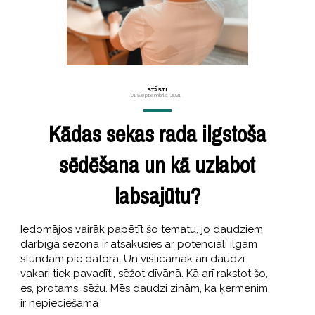
STĀSTI
01 Septembris, 2021
Kādas sekas rada ilgstoša
sēdēšana un kā uzlabot
labsajūtu?
Iedomājos vairāk papētīt šo tematu, jo daudziem
darbīgā sezona ir atsākusies ar potenciāli ilgām
stundām pie datora. Un visticamāk arī daudzi
vakari tiek pavadīti, sēžot dīvānā. Kā arī rakstot šo,
es, protams, sēžu. Mēs daudzi zinām, ka ķermenim
ir nepieciešama