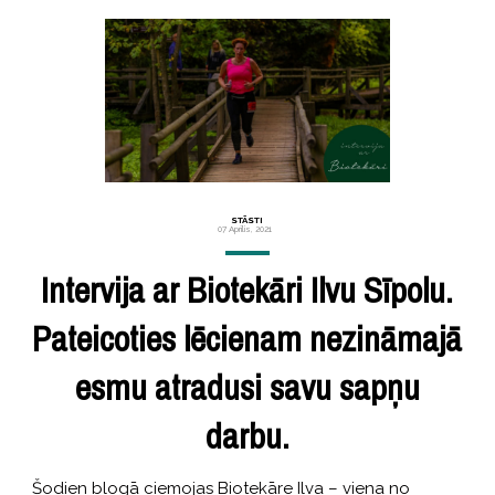
STĀSTI
07 Aprīlis, 2021
Intervija ar Biotekāri Ilvu Sīpolu.
Pateicoties lēcienam nezināmajā
esmu atradusi savu sapņu
darbu.
Šodien blogā ciemojas Biotekāre Ilva – viena no