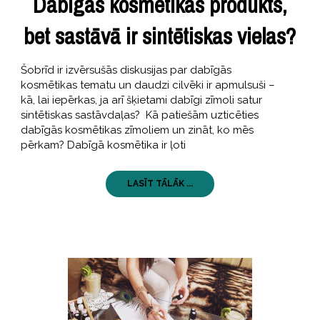
Dabīgās kosmētikas produkts,
bet sastāvā ir sintētiskas vielas?
Šobrīd ir izvērsušās diskusijas par dabīgās
kosmētikas tematu un daudzi cilvēki ir apmulsuši –
kā, lai iepērkas, ja arī šķietami dabīgi zīmoli satur
sintētiskas sastāvdaļas? Kā patiešām uzticēties
dabīgās kosmētikas zīmoliem un zināt, ko mēs
pērkam? Dabīgā kosmētika ir ļoti
LASĪT TĀLĀK ...