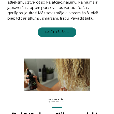
attieksmi, uztverot šo kā atgādinājumu, ka mums ir
jāpievēršas rūpēm par sevi. Tās var būt foršas,
garšīgas, jautras! Mēs savu mājokli varam šajā laikā
piepildīt ar siltumu, smaržām, tīrību. Pavadīt laiku,
LASĪT TĀLĀK ...
SKAISTI
,
STĀSTI
25 Februāris, 2020