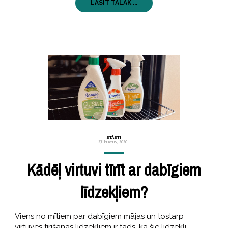
LASĪT TĀLĀK ...
STĀSTI
27 Janvāris, 2020
Kādēļ virtuvi tīrīt ar dabīgiem
līdzekļiem?
Viens no mītiem par dabīgiem mājas un tostarp
virtuves tīrīšanas līdzekļiem ir tāds, ka šie līdzekļi