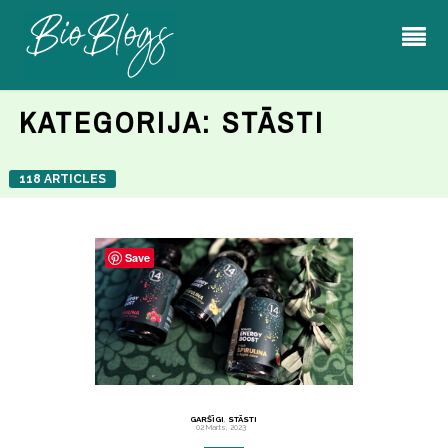
KATEGORIJA:
STĀSTI
118 ARTICLES
Save
GARŠĪGI
,
STĀSTI
02 Marts, 2023