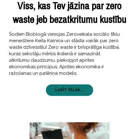
Viss, kas Tev jāzina par zero
waste jeb bezatkritumu kustību
Šodien Bioblogā viesojas Zeroveikala sociālo tīklu
menedžere Keita Kalniņa un stāsta vairāk par zero
waste dzīvesstilu! Zero waste ir brīvprātīga kustība,
kuras sekotāju mērķis ikdienā ir samazināt
atkritumu daudzumu, piekopjot aprites
ekonomikas principus. Aprites ekonomika ir
ražošanas un patēriņa modelis,
LASĪT TĀLĀK ...