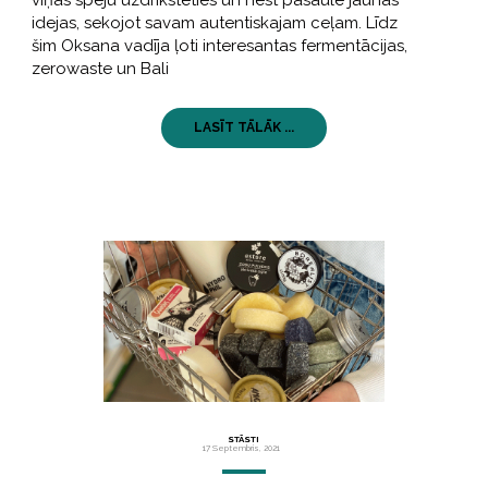
viņas spēju uzdrīkstēties un nest pasaulē jaunas
idejas, sekojot savam autentiskajam ceļam. Līdz
šim Oksana vadīja ļoti interesantas fermentācijas,
zerowaste un Bali
LASĪT TĀLĀK ...
STĀSTI
17 Septembris, 2021