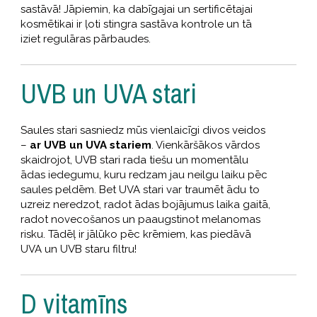
sastāvā! Jāpiemin, ka dabīgajai un sertificētajai
kosmētikai ir ļoti stingra sastāva kontrole un tā
iziet regulāras pārbaudes.
UVB un UVA stari
Saules stari sasniedz mūs vienlaicīgi divos veidos
–
ar UVB un UVA stariem
. Vienkāršākos vārdos
skaidrojot, UVB stari rada tiešu un momentālu
ādas iedegumu, kuru redzam jau neilgu laiku pēc
saules peldēm. Bet UVA stari var traumēt ādu to
uzreiz neredzot, radot ādas bojājumus laika gaitā,
radot novecošanos un paaugstinot melanomas
risku. Tādēļ ir jālūko pēc krēmiem, kas piedāvā
UVA un UVB staru filtru!
D vitamīns