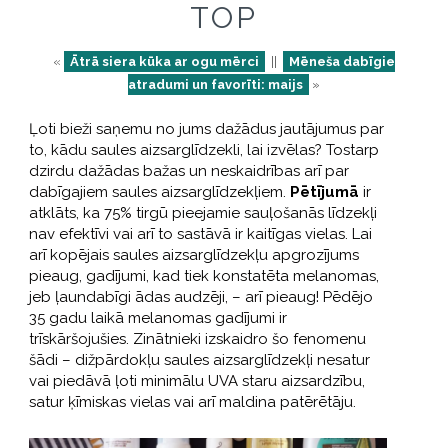
TOP
«
Ātrā siera kūka ar ogu mērci
||
Mēneša dabīgie
atradumi un favorīti: maijs
»
Ļoti bieži saņemu no jums dažādus jautājumus par
to, kādu saules aizsarglīdzekli, lai izvēlas? Tostarp
dzirdu dažādas bažas un neskaidrības arī par
dabīgajiem saules aizsarglīdzekļiem.
Pētījumā
ir
atklāts, ka 75% tirgū pieejamie sauļošanās līdzekļi
nav efektīvi vai arī to sastāvā ir kaitīgas vielas. Lai
arī kopējais saules aizsarglīdzekļu apgrozījums
pieaug, gadījumi, kad tiek konstatēta melanomas,
jeb ļaundabīgi ādas audzēji, – arī pieaug! Pēdējo
35 gadu laikā melanomas gadījumi ir
trīskāršojušies. Zinātnieki izskaidro šo fenomenu
šādi – dižpārdokļu saules aizsarglīdzekļi nesatur
vai piedāvā ļoti minimālu UVA staru aizsardzību,
satur ķīmiskas vielas vai arī maldina patērētāju.