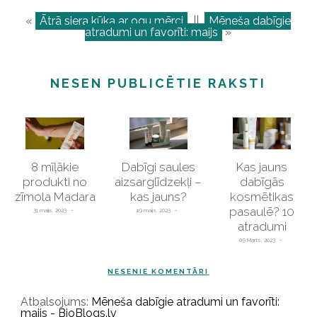
«
Ātrā siera kūka ar ogu mērci
||
Mēneša dabīgie
atradumi un favorīti: maijs
»
NESEN PUBLICĒTIE RAKSTI
8 mīļākie
Dabīgi saules
Kas jauns
produkti no
aizsarglīdzekļi –
dabīgās
zīmola Madara
kas jauns?
kosmētikas
pasaulē? 10
31 maijs, 2023
19 maijs, 2023
atradumi
09 Marts, 2023
NESENIE KOMENTĀRI
Atbalsojums:
Mēneša dabīgie atradumi un favorīti:
maijs - BioBlogs.lv