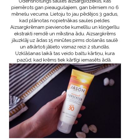
Ūdensnoturīgs saules aizsarglīdzeklis, kas
piemērots gan pieaugušajiem, gan bērniem no 6
mēnešu vecuma. Lietoju to jau pēdējos 3 gadus,
kad plānotas nopietnākas saules peldes.
Aizsargkrēmam pievienotie kumelīšu un kliņģerīšu
ekstrakti remdē un mīkstina ādu. Aizsargkrēms
jāuzklāj uz ādas 15 minūtes pirms došanās saulē
un atkārtoti jālieto vismaz reizi 2 stundās.
Uzklāšanas laikā tas veido baltu kārtiņu, kura
pazūd, kad krēms tiek kārtīgi iemasēts ādā.