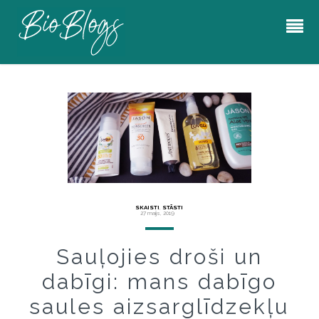
SKAISTI
,
STĀSTI
27 maijs, 2019
Sauļojies droši un
dabīgi: mans dabīgo
saules aizsarglīdzekļu