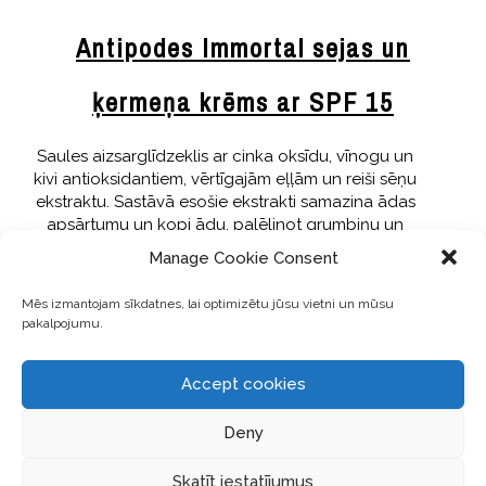
Antipodes Immortal sejas un
ķermeņa krēms ar SPF 15
Saules aizsarglīdzeklis ar cinka oksīdu, vīnogu un
kivi antioksidantiem, vērtīgajām eļļām un reiši sēņu
ekstraktu. Sastāvā esošie ekstrakti samazina ādas
apsārtumu un kopj ādu, palēlinot grumbiņu un
pigmenta plankumu rašanos. SPF 15 saules
Manage Cookie Consent
aizsargfiltrs ļauj bez apdegšanas saulē uzturēties
15 reizes ilgāk, nekā nelietojot saules
Mēs izmantojam sīkdatnes, lai optimizētu jūsu vietni un mūsu
aizsarglīdzekli. Krēms nesatur smaržvielas un ir
pakalpojumu.
piemērots visai ģimenei. Šo krēmu arī izmantoju,
kad nedodos saules peldēs, bet, ja ir kāds ādas
kairinājums vai apsārtums – jo esmu pieredzējusi
Accept cookies
fantastiskus rezultātus ar cinka krēmu un
sakairinātu, problemātisku ādu. Tā kā līdzeklis
Deny
nesatur mākslīgas vielas, uz ādas var izveidoties
plāna un gaiša līdzekļa kārtiņa.
Skatīt iestatījumus