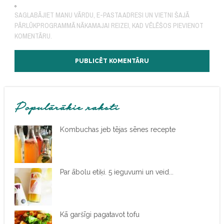
SAGLABĀJIET MANU VĀRDU, E-PASTA ADRESI UN VIETNI ŠAJĀ
PĀRLŪKPROGRAMMĀ NĀKAMAJAI REIZEI, KAD VĒLĒŠOS PIEVIENOT
KOMENTĀRU.
Populārākie raksti
Kombuchas jeb tējas sēnes recepte
Par ābolu etiķi. 5 ieguvumi un veid...
Kā garšīgi pagatavot tofu