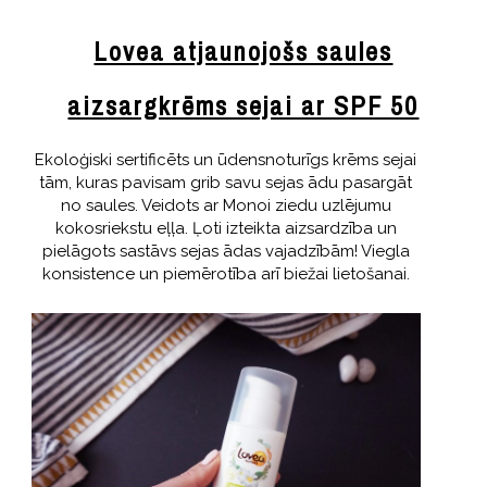
Lovea atjaunojošs saules
aizsargkrēms sejai ar SPF 50
Ekoloģiski sertificēts un ūdensnoturīgs krēms sejai
tām, kuras pavisam grib savu sejas ādu pasargāt
no saules. Veidots ar Monoi ziedu uzlējumu
kokosriekstu eļļa. Ļoti izteikta aizsardzība un
pielāgots sastāvs sejas ādas vajadzībām! Viegla
konsistence un piemērotība arī biežai lietošanai.