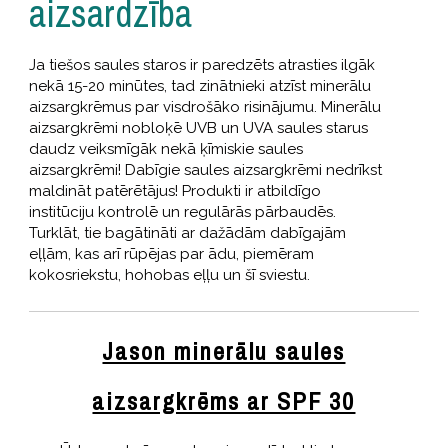
aizsardzība
Ja tiešos saules staros ir paredzēts atrasties ilgāk
nekā 15-20 minūtes, tad zinātnieki atzīst minerālu
aizsargkrēmus par visdrošāko risinājumu. Minerālu
aizsargkrēmi nobloķē UVB un UVA saules starus
daudz veiksmīgāk nekā ķīmiskie saules
aizsargkrēmi! Dabīgie saules aizsargkrēmi nedrīkst
maldināt patērētājus! Produkti ir atbildīgo
institūciju kontrolē un regulārās pārbaudēs.
Turklāt, tie bagātināti ar dažādām dabīgajām
eļļām, kas arī rūpējas par ādu, piemēram
kokosriekstu, hohobas eļļu un šī sviestu.
Jason minerālu saules
aizsargkrēms ar SPF 30