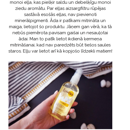
monoi eļļa, kas piešķir saldu un debešķīgu monoi
ziedu aromātu. Par eļļas aizsargfiltru rūpējas
sastāvā esošās eļļas, nav pievienoti
minerālpigmenti. Āda ir patīkami mitrināta un
maiga, lietojot šo produktu. Jāņem gan vērā, ka tā
nebūs piemērota pavisam gaišai un nesauļotai
ādai. Man to patīk lietot ikdienā ķermeņa
mitrināšanai, kad nav paredzēts būt tiešos saules
staros. Eļļu var lietot arī kā kopjošo līdzekli matiem!