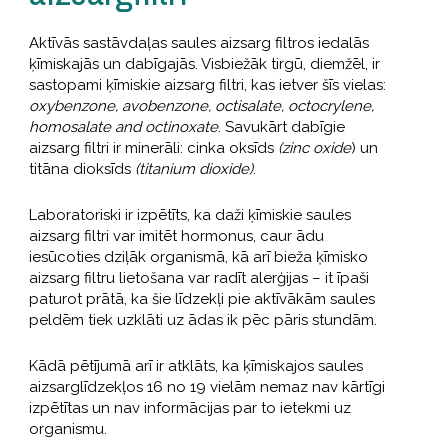
Aktīvās sastāvdaļas saules aizsarg filtros iedalās
ķīmiskajās un dabīgajās. Visbiežāk tirgū, diemžēl, ir
sastopami ķīmiskie aizsarg filtri, kas ietver šīs vielas:
oxybenzone, avobenzone, octisalate, octocrylene,
homosalate and octinoxate
. Savukārt dabīgie
aizsarg filtri ir minerāli: cinka oksīds
(zinc oxide
) un
titāna dioksīds
(titanium dioxide)
.
Laboratoriski ir izpētīts, ka daži ķīmiskie saules
aizsarg filtri var imitēt hormonus, caur ādu
iesūcoties dziļāk organismā, kā arī bieža ķīmisko
aizsarg filtru lietošana var radīt alerģijas – it īpaši
paturot prātā, ka šie līdzekļi pie aktīvākām saules
peldēm tiek uzklāti uz ādas ik pēc pāris stundām.
Kādā pētījumā arī ir atklāts, ka ķīmiskajos saules
aizsarglīdzekļos 16 no 19 vielām nemaz nav kārtīgi
izpētītas un nav informācijas par to ietekmi uz
organismu.