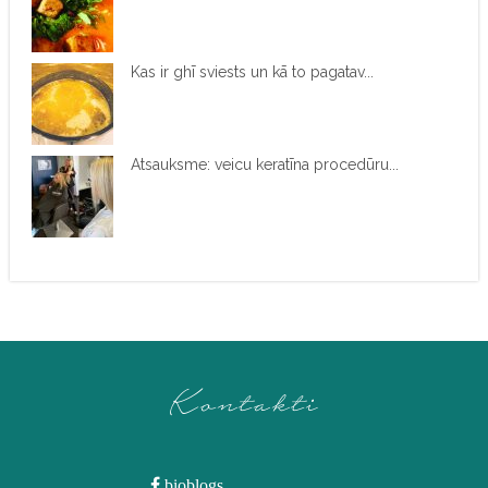
Kas ir ghī sviests un kā to pagatav...
Atsauksme: veicu keratīna procedūru...
Kontakti
bioblogs