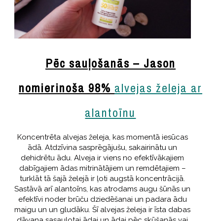
Pēc sauļošanās – Jason
nomierinoša 98%
alvejas želeja ar
alantoīnu
Koncentrēta alvejas želeja, kas momentā iesūcas
ādā. Atdzīvina sasprēgājušu, sakairinātu un
dehidrētu ādu. Alveja ir viens no efektīvākajiem
dabīgajiem ādas mitrinātājiem un remdētajiem –
turklāt tā šajā želejā ir ļoti augstā koncentrācijā.
Sastāvā arī alantoīns, kas atrodams augu šūnās un
efektīvi noder brūču dziedēšanai un padara ādu
maigu un un gludāku. Šī alvejas želeja ir īsta dabas
dāvana sasauļotai ādai un ādai pēc skūšanās vai