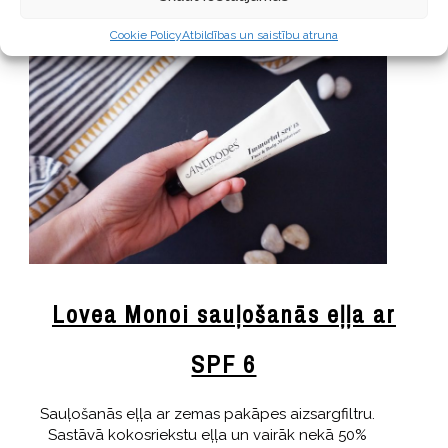
Cookie Policy
Atbildības un saistību atruna
Lovea Monoi sauļošanās eļļa ar
SPF 6
Sauļošanās eļļa ar zemas pakāpes aizsargfiltru.
Sastāvā kokosriekstu eļļa un vairāk nekā 50%