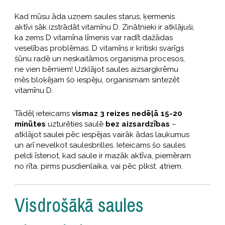
Kad mūsu āda uzņem saules starus, ķermenis
aktīvi sāk izstrādāt vitamīnu D. Zinātnieki ir atklājuši,
ka zems D vitamīna līmenis var radīt dažādas
veselības problēmas. D vitamīns ir kritiski svarīgs
šūnu radē un neskaitāmos organisma procesos,
ne vien bērniem! Uzklājot saules aizsargkrēmu
mēs bloķējam šo iespēju, organismam sintezēt
vitamīnu D.
Tādēļ ieteicams
vismaz 3 reizes nedēļā 15-20
minūtes
uzturēties saulē
bez aizsardzības
–
atklājot saulei pēc iespējas vairāk ādas laukumus
un arī nevelkot saulesbrilles. Ieteicams šo saules
peldi īstenot, kad saule ir mazāk aktīva, piemēram
no rīta, pirms pusdienlaika, vai pēc plkst. 4triem.
Visdrošākā saules