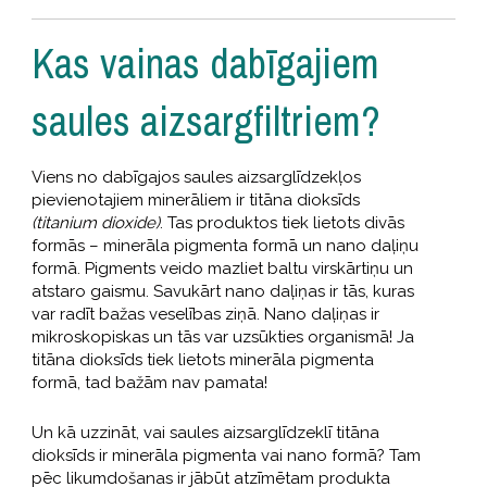
Kas vainas dabīgajiem
saules aizsargfiltriem?
Viens no dabīgajos saules aizsarglīdzekļos
pievienotajiem minerāliem ir titāna dioksīds
(titanium dioxide)
. Tas produktos tiek lietots divās
formās – minerāla pigmenta formā un nano daļiņu
formā. Pigments veido mazliet baltu virskārtiņu un
atstaro gaismu. Savukārt nano daļiņas ir tās, kuras
var radīt bažas veselības ziņā. Nano daļiņas ir
mikroskopiskas un tās var uzsūkties organismā! Ja
titāna dioksīds tiek lietots minerāla pigmenta
formā, tad bažām nav pamata!
Un kā uzzināt, vai saules aizsarglīdzeklī titāna
dioksīds ir minerāla pigmenta vai nano formā? Tam
pēc likumdošanas ir jābūt atzīmētam produkta