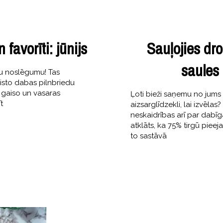
avorīti: jūnijs
Sauļojies dr
saules
vu noslēgumu! Tas
aisto dabas pilnbriedu
 gaiso un vasaras
Ļoti bieži saņemu no jums
t
aizsarglīdzekli, lai izvēla
neskaidrības arī par dabīga
atklāts, ka 75% tirgū pieeja
to sastāvā