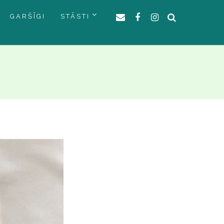
GARŠĪGI
STĀSTI