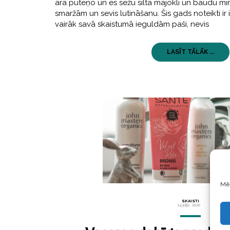
ārā puteņo un es sēžu siltā mājoklī un baudu mir
smaržām un sevis lutināšanu. Šis gads noteikti ir 
vairāk savā skaistumā ieguldām paši, nevis
LASĪT TĀLĀK ...
Mēs
SKAISTI
14 jūlijs, 2020