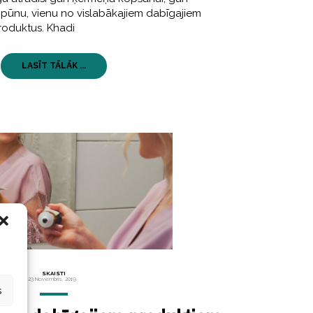
mpūnu, vienu no vislabākajiem dabīgajiem
roduktus. Khadi
LASĪT TĀLĀK ...
SKAISTI
23 Novembris, 2019
s