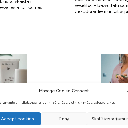
kļus, ar skaistām
veselībai – bezsulfātu ša
iesācies ar to, ka mēs
dezodorantiem un citus p
Manage Cookie Consent
 izmantojam sīkdatnes, lai optimizētu jūsu vietni un mūsu pakalpojumu.
Accept cookies
Deny
Skatīt iestatījumu