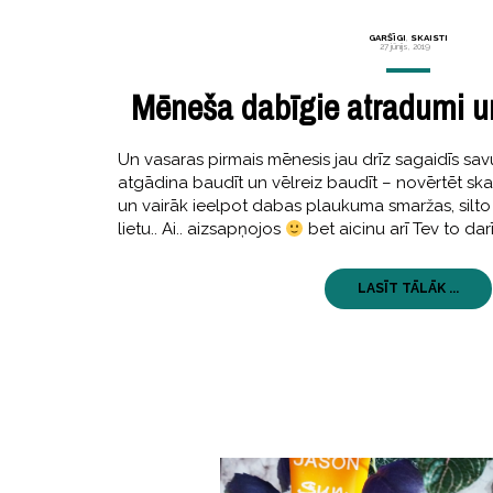
GARŠĪGI
,
SKAISTI
27 jūnijs, 2019
Mēneša dabīgie atradumi un f
Un vasaras pirmais mēnesis jau drīz sagaidīs sa
atgādina baudīt un vēlreiz baudīt – novērtēt sk
un vairāk ieelpot dabas plaukuma smaržas, silto
lietu.. Ai.. aizsapņojos
bet aicinu arī Tev to darī
LASĪT TĀLĀK ...