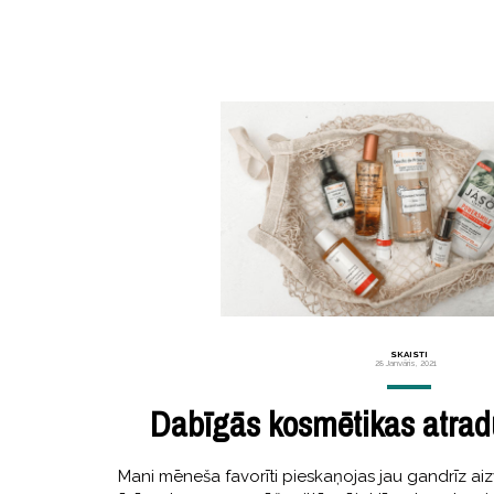
SKAISTI
28 Janvāris, 2021
Dabīgās kosmētikas atrad
Mani mēneša favorīti pieskaņojas jau gandrīz a