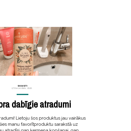
SKAISTI
17 Decembris, 2020
ra dabīgie atradumi
dumi! Lietoju šos produktus jau vairākus
ušies manu favorītproduktu sarakstā uz
gu atradīsi gan ķermeņa kopšanai, gan