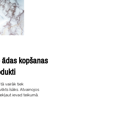
e ādas kopšanas
dukti
tā vairāk tiek
vilkts īsāks. Atvainojos
iekļaut ievad teikumā.