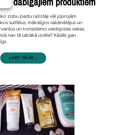
 ar dabīgajiem produktiem
tisko zobu pastu ražotāji vēl joprojām
os sulfātus, mākslīgos saldinātājus un
vantus un konsistenci veidojošas vielas,
rmiņā nav tā labākā izvēle? Kādēļ gan
bīgs
LASĪT TĀLĀK ...