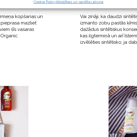
u atradumi
Zobu kopšana
Cookie Policy
Atbildības un saistību atruna
 ķermeņa kopšanas un
Vai zināji, ka daudzi sintē
 pieprasa mazliet
izmanto zobu pastās ķīmisk
viem šīs vasaras
dažādus sintētiskus konser
 Organic
kas ilgtermiņā un arī īste
izvēlēties sintētisko, ja da