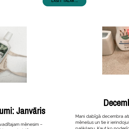
LASĪT TĀLĀK ...
Decemb
umi: Janvāris
Mani dabīgā decembra atra
mēnešus un tie ir ierindoj
izvadītajam mēnesim –
palikšanu. Kaut ko noderī