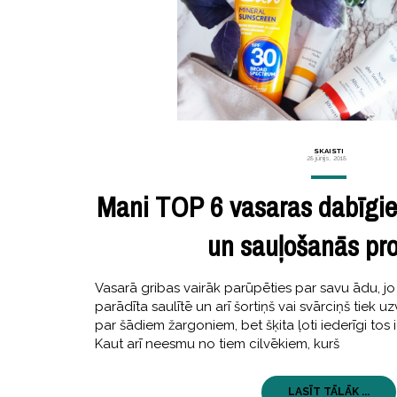
SKAISTI
28 jūnijs, 2018
Mani TOP 6 vasaras dabīgi
un sauļošanās pro
Vasarā gribas vairāk parūpēties par savu ādu, jo 
parādīta saulītē un arī šortiņš vai svārciņš tiek uz
par šādiem žargoniem, bet šķita ļoti iederīgi tos 
Kaut arī neesmu no tiem cilvēkiem, kurš
LASĪT TĀLĀK ...