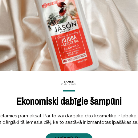
SKAISTI
10 Marts, 2021
Ekonomiski dabīgie šampūni
ēlamies pārmaksāt. Par to vai dārgāka eko kosmētika ir labāka, 
s dārgāki tā iemesla dēļ, ka to sastāvā ir izmantotas īpašākas sa