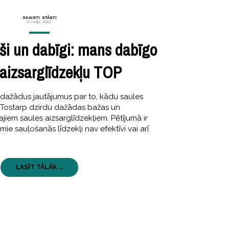
SKAISTI
,
STĀSTI
27 maijs, 2019
oši un dabīgi: mans dabīgo
 aizsarglīdzekļu TOP
 dažādus jautājumus par to, kādu saules
s? Tostarp dzirdu dažādas bažas un
jiem saules aizsarglīdzekļiem. Pētījumā ir
mie sauļošanās līdzekļi nav efektīvi vai arī
LASĪT TĀLĀK ...