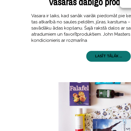
Vasaras dabīgo produkt
Vasara ir laiks, kad sanāk vairāk piedomāt pie
tas atkarībā no saules peldēm, jūras, karstuma –
savādāku ādas kopšanu. Šajā rakstā dalos ar sa
atradumiem un favorītproduktiem. John Masters
kondicionieris ar rozmarīna
LASĪT TĀLĀK ...