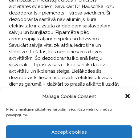
ātri nožūst un neatstāj traipus. Piemērots –
aktivitātes sviedriem. Savukārt Dr. Hauschka rožu
dezodorants ir piemērots – stresa sviedriem. Šī
dezodoranta sastāvā nav alumīnijs, kura
efektivitāte ir aizstāta ar dabīgām sastāvdaļām –
salviju un burvjlazdu. Piparmētra pēc
aromterapijas atjauno spēku un līdzsvaro.
Savukārt salvija vitalizē, attīra, iedrošina un
stabilizē. Tieši tas, kas nepieciešams dzīves
aktivitātēm! Šo dezodorantu ikdienā lietoju
visvairāk – it īpaši vasarā – kad sanāk daudz
aktivitāšu un ikdienas steiga. Lielākoties šis
dezodorants tiešām ir pierādījis efektivitāti visas
dienas garumā – dažkārt to prasās atkārtoti uzklāt
dienas viducī.
Manage Cookie Consent
Mēs izmantojam sīkdatnes, lai optimizētu jūsu vietni un mūsu
pakalpojumu.
Accept cookies