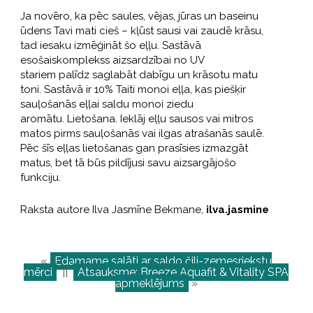
Ja novēro, ka pēc saules, vējas, jūras un baseinu
ūdens Tavi mati cieš – kļūst sausi vai zaudē krāsu,
tad iesaku izmēģināt šo eļļu. Sastāvā
esošaiskomplekss aizsardzībai no UV
stariem palīdz saglabāt dabīgu un krāsotu matu
toni. Sastāvā ir 10% Taiti monoi eļļa, kas piešķir
sauļošanās eļļai saldu monoi ziedu
aromātu. Lietošana. Ieklāj eļļu sausos vai mitros
matos pirms sauļošanās vai ilgas atrašanās saulē.
Pēc šīs eļļas lietošanas gan prasīsies izmazgāt
matus, bet tā būs pildījusi savu aizsargājošo
funkciju.
Raksta autore Ilva Jasmīne Bekmane,
ilva.jasmine
«
Edamame salāti ar saldo čili-zemesriekstu
mērci
||
Atsauksme: Breeze Aquafit & Vitality SPA
apmeklējums
»