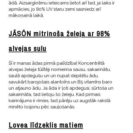
ādā. Aizsargkrēmu ieteicams lietot arī tad, ja laiks ir
apmācies, jo 80% UV staru zemi sasniedz arī
mākoņainā laikā.
JĀSÖN mitrinoša želeja ar 98%
alvejas sulu
Šī ir manas ādas pirmā palīdzība! Koncentrētā
alvejas želeja tūlītēji nomierina sausu, sakairinātu,
saulē apdegušu un un nupat depilētu ādu,
savukārt barojošais alantoīns un B5 vitamīns baro
un atjauno ādu. Ja āda ir ļoti apdegusi, sūrtoša un
sakairināta, tad lietoju šo želeju. Kad pirmais
kairinājums ir rimies, tad pārēju uz augstāk rakstā
minēto losjonu pēc sauļošanās.
Lovea līdzeklis matiem