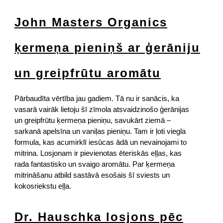
John Masters Organics
ķermeņa pieniņš ar ģerāniju
un greipfrūtu aromātu
Pārbaudīta vērtība jau gadiem. Tā nu ir sanācis, ka
vasarā vairāk lietoju šī zīmola atsvaidzinošo ģerānijas
un greipfrūtu ķermeņa pieniņu, savukārt ziemā –
sarkanā apelsīna un vaniļas pieniņu. Tam ir ļoti viegla
formula, kas acumirklī iesūcas ādā un nevainojami to
mitrina. Losjonam ir pievienotas ēteriskās eļļas, kas
rada fantastisko un svaigo aromātu. Par ķermeņa
mitrināšanu atbild sastāvā esošais šī sviests un
kokosriekstu eļļa.
Dr. Hauschka losjons pēc