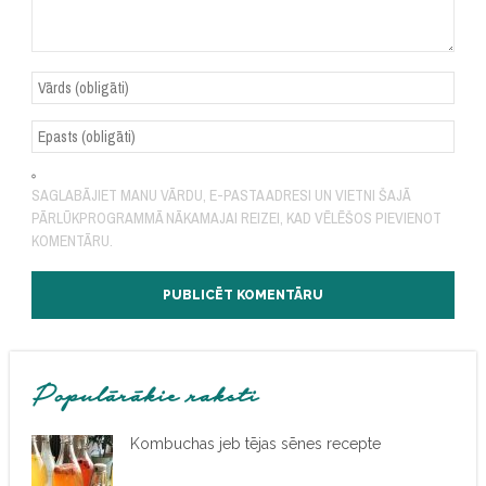
SAGLABĀJIET MANU VĀRDU, E-PASTA ADRESI UN VIETNI ŠAJĀ
PĀRLŪKPROGRAMMĀ NĀKAMAJAI REIZEI, KAD VĒLĒŠOS PIEVIENOT
KOMENTĀRU.
Populārākie raksti
Kombuchas jeb tējas sēnes recepte