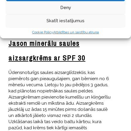
Deny
Skatīt iestatījumus
Cookie Policy
Atbildības un saistību atruna
Jason minerālu saules
aizsargkrēms ar SPF 30
Ūdensnoturīgs saules aizsarglīdzeklis, kas
piemērots gan pieaugušajiem, gan bērniem no 6
mēnešu vecuma. Lietoju to jau pēdējos 3 gadus,
kad plānotas nopietnākas saules peldes.
Aizsargkrēmam pievienotie kumelīšu un kliņģerīšu
ekstrakti remdē un mīkstina ādu. Aizsargkrēms
jāuzklāj uz ādas 15 minūtes pirms došanās saulē
un atkārtoti jālieto vismaz reizi 2 stundās.
Uzklāšanas laikā tas veido baltu kārtiņu, kura
pazūd, kad krēms tiek kārtīgi iemasēts