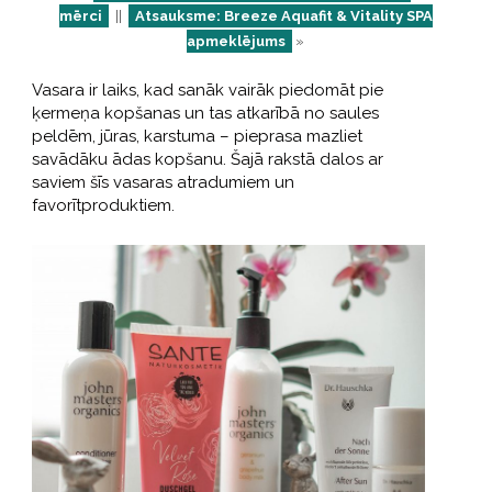
mērci
||
Atsauksme: Breeze Aquafit & Vitality SPA
apmeklējums
»
Vasara ir laiks, kad sanāk vairāk piedomāt pie
ķermeņa kopšanas un tas atkarībā no saules
peldēm, jūras, karstuma – pieprasa mazliet
savādāku ādas kopšanu. Šajā rakstā dalos ar
saviem šīs vasaras atradumiem un
favorītproduktiem.