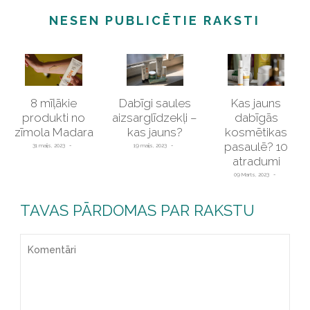
NESEN PUBLICĒTIE RAKSTI
8 mīļākie
Dabīgi saules
Kas jauns
produkti no
aizsarglīdzekļi –
dabīgās
zīmola Madara
kas jauns?
kosmētikas
pasaulē? 10
31 maijs, 2023
19 maijs, 2023
atradumi
09 Marts, 2023
TAVAS PĀRDOMAS PAR RAKSTU