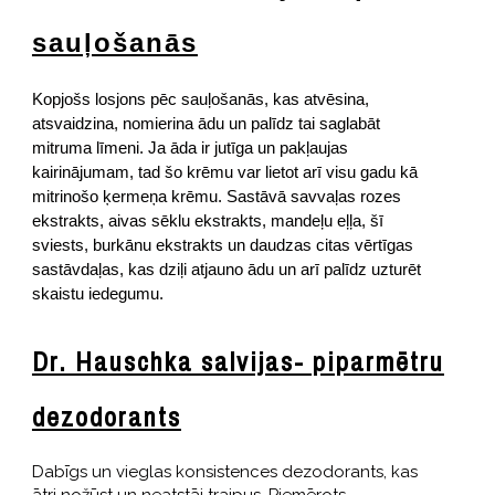
sauļošanās
Kopjošs losjons pēc sauļošanās, kas atvēsina,
atsvaidzina, nomierina ādu un palīdz tai saglabāt
mitruma līmeni. Ja āda ir jutīga un pakļaujas
kairinājumam, tad šo krēmu var lietot arī visu gadu kā
mitrinošo ķermeņa krēmu. Sastāvā savvaļas rozes
ekstrakts, aivas sēklu ekstrakts, mandeļu eļļa, šī
sviests, burkānu ekstrakts un daudzas citas vērtīgas
sastāvdaļas, kas dziļi atjauno ādu un arī palīdz uzturēt
skaistu iedegumu.
Dr. Hauschka salvijas- piparmētru
dezodorants
Dabīgs un vieglas konsistences dezodorants, kas