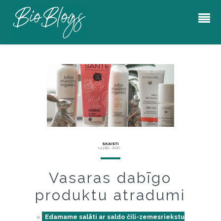
SKAISTI
14 jūlijs, 2020
Vasaras dabīgo
produktu atradumi
«
Edamame salāti ar saldo čili-zemesriekstu