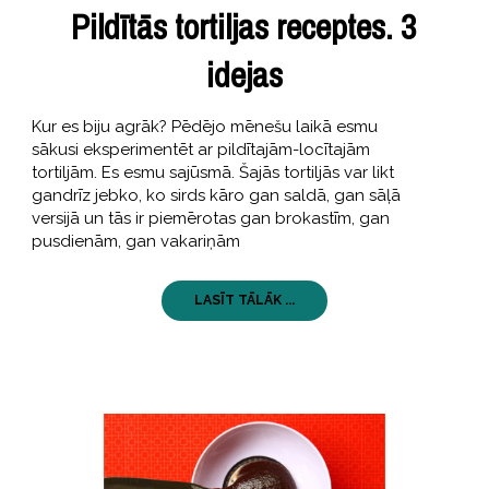
Pildītās tortiljas receptes. 3
idejas
Kur es biju agrāk? Pēdējo mēnešu laikā esmu
sākusi eksperimentēt ar pildītajām-locītajām
tortiljām. Es esmu sajūsmā. Šajās tortiljās var likt
gandrīz jebko, ko sirds kāro gan saldā, gan sāļā
versijā un tās ir piemērotas gan brokastīm, gan
pusdienām, gan vakariņām
LASĪT TĀLĀK ...