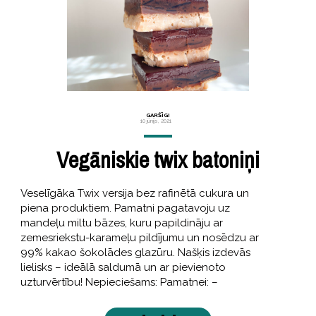
GARŠĪGI
10 jūnijs, 2021
Vegāniskie twix batoniņi
Veselīgāka Twix versija bez rafinētā cukura un
piena produktiem. Pamatni pagatavoju uz
mandeļu miltu bāzes, kuru papildināju ar
zemesriekstu-karameļu pildījumu un nosēdzu ar
99% kakao šokolādes glazūru. Našķis izdevās
lielisks – ideālā saldumā un ar pievienoto
uzturvērtību! Nepieciešams: Pamatnei: –