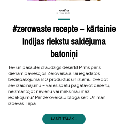
GARŠĪGI
11 maijs, 2020
#zerowaste recepte – kārtainie
Indijas riekstu saldējuma
batoniņi
Tev un pasaulei draudzīgs deserts! Pirms pāris
dienām paviesojos Zeroveikalā, lai iegādātos
beziepakojuma BIO produktus un izlēmu izveidot
sev izaicinājumu – vai es spētu pagatavot desertu,
neizmantojot nevienu vai maksimāli maz
iepakojumu? Par zeroveikalu blogā šeit. Un man
izdevās! Tapa
LASĪT TĀLĀK ...