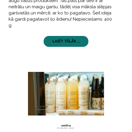
augu valsts produktiem. Tas pats par sevi ir ar
neitrālu un maigu garšu, tādēļ visa māksla slēpjas
garšvielās un mērcē, ar ko to pagatavo. Šeit ideja
kā gardi pagatavot šo ēdienu! Nepieciešams: 400
g
LASĪT TĀLĀK ...
GARŠĪGI
20 Janvāris, 2022