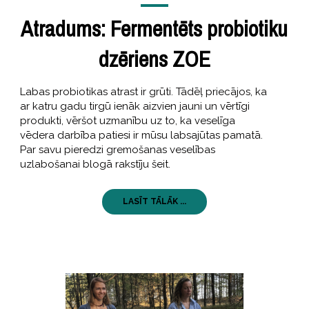
Atradums: Fermentēts probiotiku
dzēriens ZOE
Labas probiotikas atrast ir grūti. Tādēļ priecājos, ka
ar katru gadu tirgū ienāk aizvien jauni un vērtīgi
produkti, vēršot uzmanību uz to, ka veselīga
vēdera darbība patiesi ir mūsu labsajūtas pamatā.
Par savu pieredzi gremošanas veselības
uzlabošanai blogā rakstīju šeit.
LASĪT TĀLĀK ...