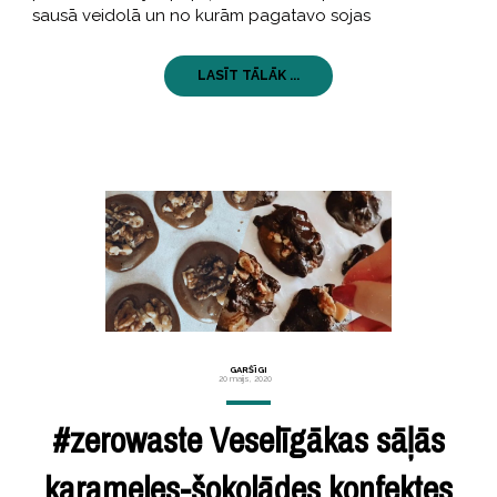
sausā veidolā un no kurām pagatavo sojas
LASĪT TĀLĀK ...
GARŠĪGI
20 maijs, 2020
#zerowaste Veselīgākas sāļās
karameles-šokolādes konfektes