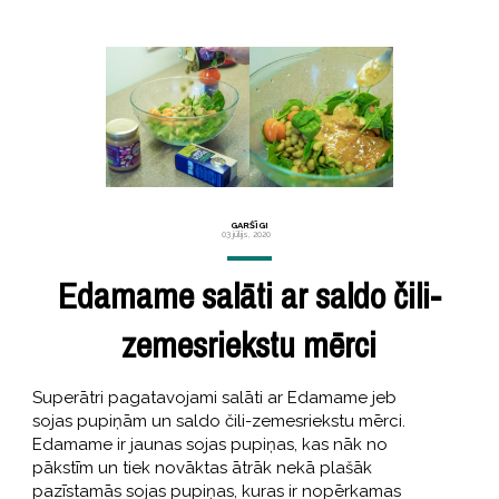
GARŠĪGI
03 jūlijs, 2020
Edamame salāti ar saldo čili-
zemesriekstu mērci
Superātri pagatavojami salāti ar Edamame jeb
sojas pupiņām un saldo čili-zemesriekstu mērci.
Edamame ir jaunas sojas pupiņas, kas nāk no
pākstīm un tiek novāktas ātrāk nekā plašāk
pazīstamās sojas pupiņas, kuras ir nopērkamas