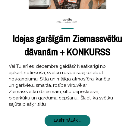
GARŠĪGI
27 Novembris, 2020
Idejas garšīgām Ziemassvētku
dāvanām + KONKURSS
Vai Tu arī esi decembra gaidās? Neatkarīgi no
apkārt notiekošā, svētku rosība spēj uzlabot
noskaņojumu. Silta un mājīga atmosfēra, kanēļa
un garšvielu smarža, rosība virtuvē ar
Ziemassvētku dziesmām, siltu cepeškrāsni,
piparkūku un gardumu cepšanu.. Šķiet, ka svētku
sajūta piešķir siltu
LASĪT TĀLĀK ...