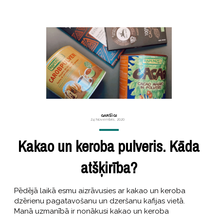
GARŠĪGI
24 Novembris, 2020
Kakao un keroba pulveris. Kāda
atšķirība?
Pēdējā laikā esmu aizrāvusies ar kakao un keroba
dzērienu pagatavošanu un dzeršanu kafijas vietā.
Manā uzmanībā ir nonākusi kakao un keroba