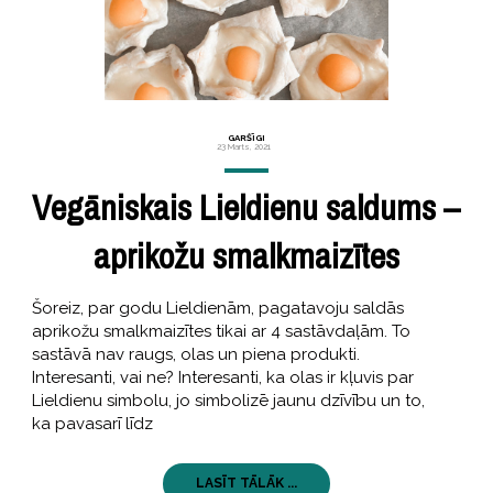
GARŠĪGI
23 Marts, 2021
Vegāniskais Lieldienu saldums –
aprikožu smalkmaizītes
Šoreiz, par godu Lieldienām, pagatavoju saldās
aprikožu smalkmaizītes tikai ar 4 sastāvdaļām. To
sastāvā nav raugs, olas un piena produkti.
Interesanti, vai ne? Interesanti, ka olas ir kļuvis par
Lieldienu simbolu, jo simbolizē jaunu dzīvību un to,
ka pavasarī līdz
LASĪT TĀLĀK ...