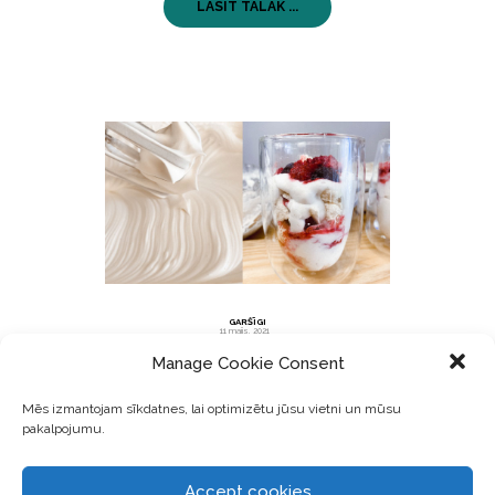
LASĪT TĀLĀK ...
GARŠĪGI
11 maijs, 2021
Manage Cookie Consent
Kārtainais vegan bezē deserts ar
Mēs izmantojam sīkdatnes, lai optimizētu jūsu vietni un mūsu
ogām
pakalpojumu.
Accept cookies
Šis ir klasisks deserts no Anglijas, kuru sauc arī par