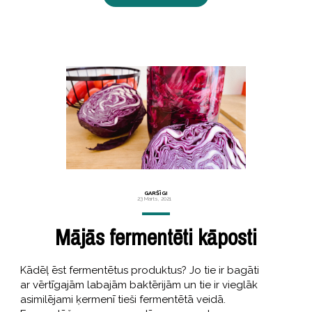
GARŠĪGI
23 Marts, 2021
Mājās fermentēti kāposti
Kādēļ ēst fermentētus produktus? Jo tie ir bagāti
ar vērtīgajām labajām baktērijām un tie ir vieglāk
asimilējami ķermenī tieši fermentētā veidā.