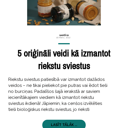
GARŠĪGI
18 Marts, 2022
5 oriģināli veidi kā izmantot
riekstu sviestus
Riekstu sviestus patiesībā var izmantot dažādos
veidos – ne tikai pieliekot pie putras vai ēdot tieši
no burciņas. Padalīšos šajā ierakstā ar saviem
iecienītākajiem viediem kā izmantot riekstu
sviestus ikdienā! Jāpiemin, ka cenšos izvēlēties
tieši bioloģiskus riekstu sviestus, jo rieksti
LASĪT TĀLĀK ...