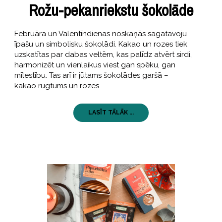
Rožu-pekanriekstu šokolāde
Februāra un Valentīndienas noskaņās sagatavoju
īpašu un simbolisku šokolādi. Kakao un rozes tiek
uzskatītas par dabas veltēm, kas palīdz atvērt sirdi,
harmonizēt un vienlaikus viest gan spēku, gan
mīlestību. Tas arī ir jūtams šokolādes garšā –
kakao rūgtums un rozes
LASĪT TĀLĀK ...