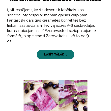
Ļoti iespējams, ka šis deserts ir labākais, kas
šonedēļ atgadījās ar manām garšas kārpiņām.
Fantastiski garšīgas karameles konfektes bez
liekām sastāvdaļām. Tev vajadzēs 5-6 sastāvdaļas,
kuras ir pieejamas arī #zerowaste (beziepakojuma)
formātā, ja apciemosi Zeroveikalu – kā to darīju
es.
LASĪT TĀLĀK ...