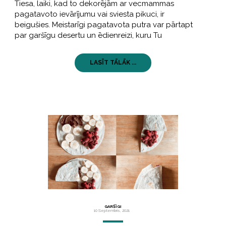
Tiesa, laiki, kad to dekorējām ar vecmammas
pagatavoto ievārījumu vai sviesta pikuci, ir
beigušies. Meistarīgi pagatavota putra var pārtapt
par garšīgu desertu un ēdienreizi, kuru Tu
LASĪT TĀLĀK ...
GARŠĪGI
10 Septembris, 2021