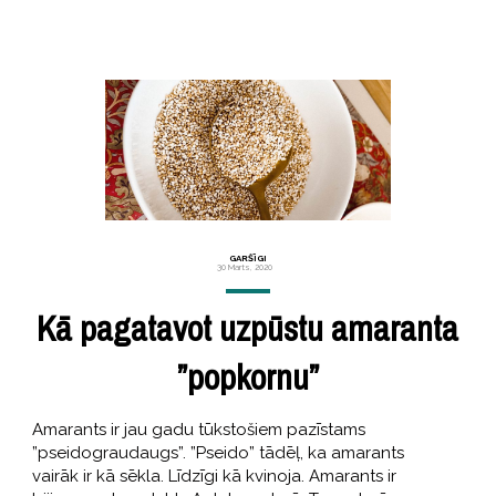
GARŠĪGI
30 Marts, 2020
Kā pagatavot uzpūstu amaranta
”popkornu”
Amarants ir jau gadu tūkstošiem pazīstams
”pseidograudaugs”. ”Pseido” tādēļ, ka amarants
vairāk ir kā sēkla. Līdzīgi kā kvinoja. Amarants ir