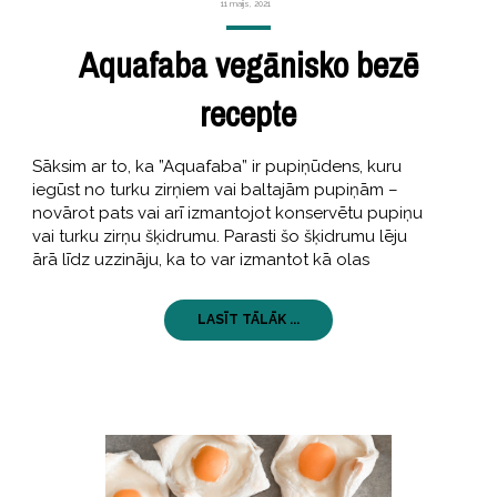
11 maijs, 2021
Aquafaba vegānisko bezē
recepte
Sāksim ar to, ka ”Aquafaba” ir pupiņūdens, kuru
iegūst no turku zirņiem vai baltajām pupiņām –
novārot pats vai arī izmantojot konservētu pupiņu
vai turku zirņu šķidrumu. Parasti šo šķidrumu lēju
ārā līdz uzzināju, ka to var izmantot kā olas
LASĪT TĀLĀK ...