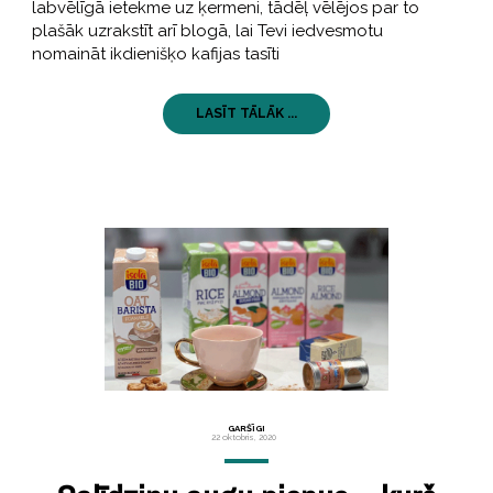
labvēlīgā ietekme uz ķermeni, tādēļ vēlējos par to
plašāk uzrakstīt arī blogā, lai Tevi iedvesmotu
nomaināt ikdienišķo kafijas tasīti
LASĪT TĀLĀK ...
GARŠĪGI
22 oktobris, 2020