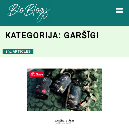
KATEGORIJA:
GARŠĪGI
191 ARTICLES
Save
GARŠĪGI
,
STĀSTI
02 Marts, 2023