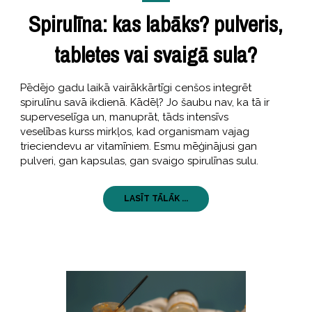
Spirulīna: kas labāks? pulveris,
tabletes vai svaigā sula?
Pēdējo gadu laikā vairākkārtīgi cenšos integrēt
spirulīnu savā ikdienā. Kādēļ? Jo šaubu nav, ka tā ir
superveselīga un, manuprāt, tāds intensīvs
veselības kurss mirkļos, kad organismam vajag
trieciendevu ar vitamīniem. Esmu mēģinājusi gan
pulveri, gan kapsulas, gan svaigo spirulīnas sulu.
LASĪT TĀLĀK ...