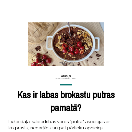
GARŠĪGI
17 Septembris, 2021
Kas ir labas brokastu putras
pamatā?
Lielai daļai sabiedrības vārds “putra” asociējas ar
ko prastu, negaršīgu un pat pārlieku apnicīgu.