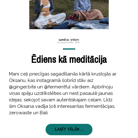
GARŠĪGI
,
STĀSTI
24 Septembris, 2021
Ēdiens kā meditācija
Mani ceļi priecīgas sagadīšanās kārtā krustojās ar
Oksanu, kas instagramā šobrīd stāv aiz
@ginger.bite un @fermentful vārdiem. Apbrīnoju
viņas spēju uzdrīkstēties un nest pasaulē jaunas
idejas, sekojot savam autentiskajam ceļam. Līdz
šim Oksana vadīja ļoti interesantas fermentācijas,
zerowaste un Bali
LASĪT TĀLĀK ...