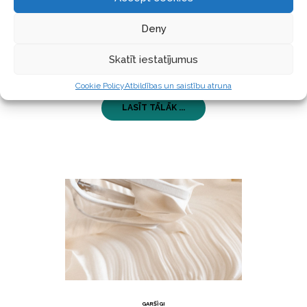
Eton Mess. Tas tradicionāli sastāv no 3 pamata
sastāvdaļām – bezē, uzputota krēma un ogām.
Deny
Pagatavoju šo klasisko desertu vegāniskā versijā,
aizstājot olu bezē ar aquafaba bezē un
Skatīt iestatījumus
putukrējumu ar
Cookie Policy
Atbildības un saistību atruna
LASĪT TĀLĀK ...
GARŠĪGI