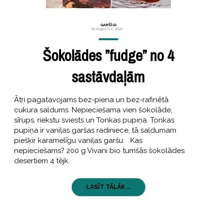
GARŠĪGI
18 Augustss, 2020
Šokolādes ”fudge” no 4
sastāvdaļām
Ātri pagatavojams bez-piena un bez-rafinētā
cukura saldums. Nepieciešama vien šokolāde,
sīrups, riekstu sviests un Tonkas pupiņa. Tonkas
pupiņa ir vaniļas garšas radiniece, tā saldumam
piešķir karamelīgu vaniļas garšu. Kas
nepieciešams? 200 g Vivani bio tumšās šokolādes
desertiem 4 tējk.
LASĪT TĀLĀK ...