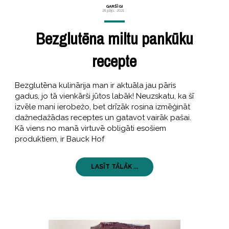
GARŠĪGI
28 jūlijs, 2021
Bezglutēna miltu pankūku
recepte
Bezglutēna kulinārija man ir aktuāla jau pāris
gadus, jo tā vienkārši jūtos labāk! Neuzskatu, ka šī
izvēle mani ierobežo, bet drīzāk rosina izmēģināt
dažnedažādas receptes un gatavot vairāk pašai.
Kā viens no manā virtuvē obligāti esošiem
produktiem, ir Bauck Hof
LASĪT TĀLĀK ...