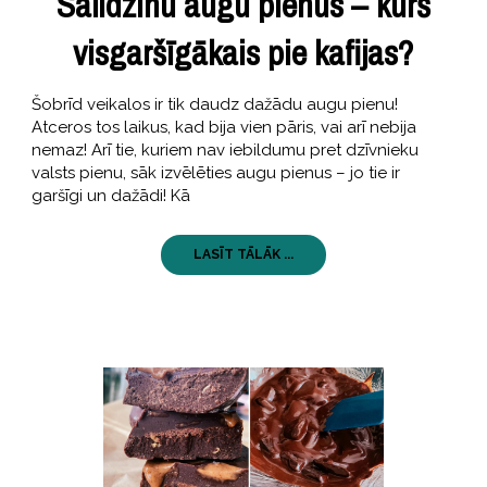
Salīdzinu augu pienus – kurš
visgaršīgākais pie kafijas?
Šobrīd veikalos ir tik daudz dažādu augu pienu!
Atceros tos laikus, kad bija vien pāris, vai arī nebija
nemaz! Arī tie, kuriem nav iebildumu pret dzīvnieku
valsts pienu, sāk izvēlēties augu pienus – jo tie ir
garšīgi un dažādi! Kā
LASĪT TĀLĀK ...