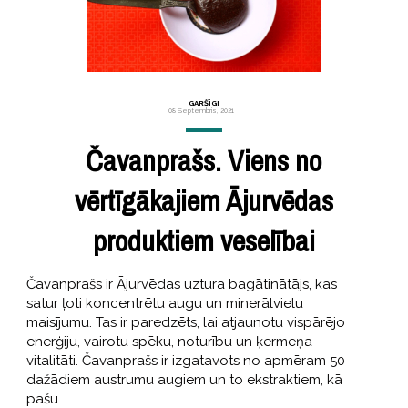
GARŠĪGI
08 Septembris, 2021
Čavanprašs. Viens no
vērtīgākajiem Ājurvēdas
produktiem veselībai
Čavanprašs ir Ājurvēdas uztura bagātinātājs, kas
satur ļoti koncentrētu augu un minerālvielu
maisījumu. Tas ir paredzēts, lai atjaunotu vispārējo
enerģiju, vairotu spēku, noturību un ķermeņa
vitalitāti. Čavanprašs ir izgatavots no apmēram 50
dažādiem austrumu augiem un to ekstraktiem, kā
pašu