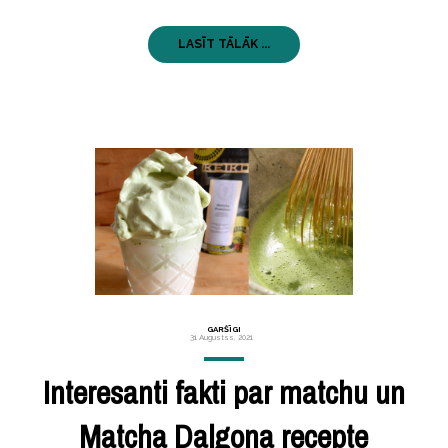
LASĪT TĀLĀK ...
GARŠĪGI
31 Augustss, 2021
Interesanti fakti par matchu un
Matcha Dalgona recepte