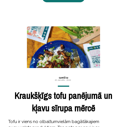
GARŠĪGI
20 Janvāris, 2022
Kraukšķīgs tofu panējumā un
kļavu sīrupa mērcē
Tofu ir viens no olbaltumvielām bagātākajiem