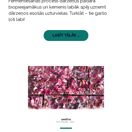
Fermentēšanas process dārzeņus padara
biopieejamākus un ķemenis labāk spēj uzņemt
dārzeņos esošās uzturvielas. Turklāt – tie garšo
ļoti labi!
LASĪT TĀLĀK ...
GARŠĪGI
05 Februāris, 2021