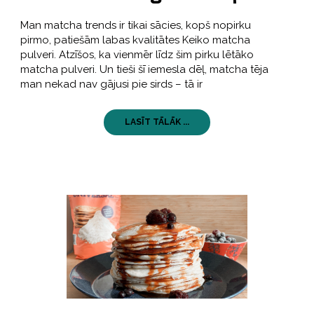
Man matcha trends ir tikai sācies, kopš nopirku
pirmo, patiešām labas kvalitātes Keiko matcha
pulveri. Atzīšos, ka vienmēr līdz šim pirku lētāko
matcha pulveri. Un tieši šī iemesla dēļ, matcha tēja
man nekad nav gājusi pie sirds – tā ir
LASĪT TĀLĀK ...