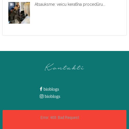
Atsauksme: veicu keratīna procedūru...
Kontakti
bioblogs
bioblogs
Error: 400: Bad Request