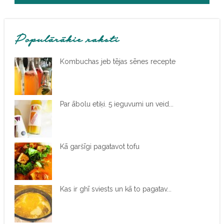
Populārākie raksti
Kombuchas jeb tējas sēnes recepte
Par ābolu etiķi. 5 ieguvumi un veid...
Kā garšīgi pagatavot tofu
Kas ir ghī sviests un kā to pagatav...