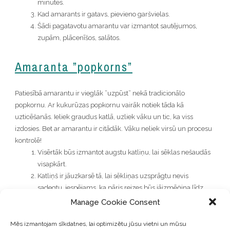
minūtes.
Kad amarants ir gatavs, pievieno garšvielas.
Šādi pagatavotu amarantu var izmantot sautējumos,
zupām, plācenīšos, salātos.
Amaranta ”popkorns”
Patiesībā amarantu ir vieglāk ”uzpūst” nekā tradicionālo
popkornu. Ar kukurūzas popkornu vairāk notiek tāda kā
uzticēšanās. Ieliek graudus katlā, uzliek vāku un tic, ka viss
izdosies. Bet ar amarantu ir citādāk. Vāku neliek virsū un procesu
kontrolē!
Visērtāk būs izmantot augstu katliņu, lai sēklas nešaudās
visapkārt.
Katliņš ir jāuzkarsē tā, lai sēkliņas uzsprāgtu nevis
sadegtu. iespējams, ka pāris reizes būs jāizmēģina līdz
izdosies atrast ideālo temperatūru. Pārāk karsts katls –
Manage Cookie Consent
sēkliņas gan apdegs, gan izsprāgs. Nepietiekoši karsts –
sēkliņas neizsprāgs un apdegs. Tādēļ ir jāatrod ideālā
Mēs izmantojam sīkdatnes, lai optimizētu jūsu vietni un mūsu