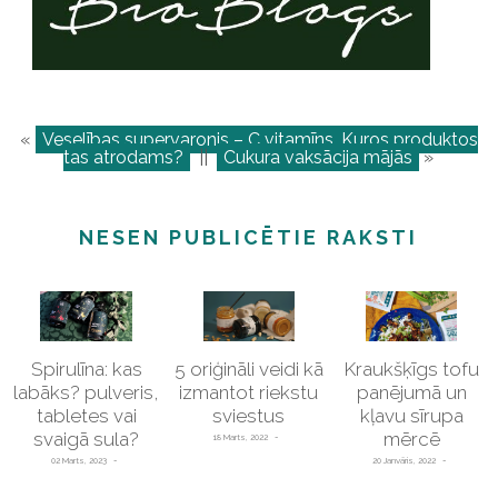
«
Veselības supervaronis – C vitamīns. Kuros produktos
tas atrodams?
||
Cukura vaksācija mājās
»
NESEN PUBLICĒTIE RAKSTI
Spirulīna: kas
5 oriģināli veidi kā
Kraukšķīgs tofu
labāks? pulveris,
izmantot riekstu
panējumā un
tabletes vai
sviestus
kļavu sīrupa
svaigā sula?
mērcē
18 Marts, 2022
02 Marts, 2023
20 Janvāris, 2022