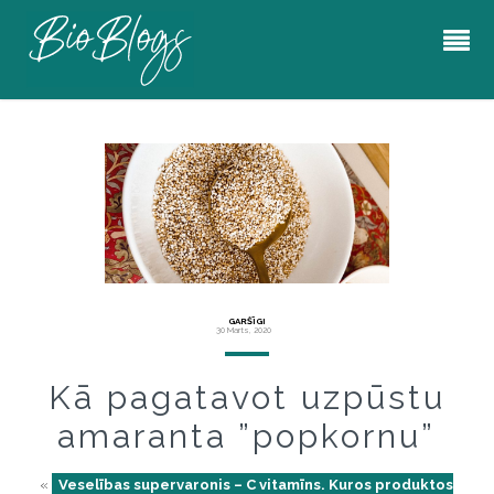
GARŠĪGI
30 Marts, 2020
Kā pagatavot uzpūstu
amaranta ”popkornu”
«
Veselības supervaronis – C vitamīns. Kuros produktos