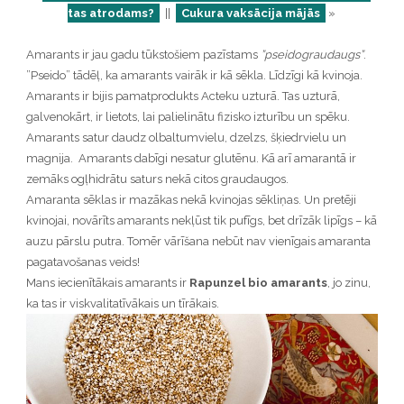
tas atrodams?
||
Cukura vaksācija mājās
»
Amarants ir jau gadu tūkstošiem pazīstams
”pseidograudaugs”
.
”Pseido” tādēļ, ka amarants vairāk ir kā sēkla. Līdzīgi kā kvinoja.
Amarants ir bijis pamatprodukts Acteku uzturā. Tas uzturā,
galvenokārt, ir lietots, lai palielinātu fizisko izturību un spēku.
Amarants satur daudz olbaltumvielu, dzelzs, šķiedrvielu un
magnija. Amarants dabīgi nesatur glutēnu. Kā arī amarantā ir
zemāks ogļhidrātu saturs nekā citos graudaugos.
Amaranta sēklas ir mazākas nekā kvinojas sēkliņas. Un pretēji
kvinojai, novārīts amarants nekļūst tik pufīgs, bet drīzāk lipīgs – kā
auzu pārslu putra. Tomēr vārīšana nebūt nav vienīgais amaranta
pagatavošanas veids!
Mans iecienītākais amarants ir
Rapunzel bio amarants
, jo zinu,
ka tas ir viskvalitatīvākais un tīrākais.