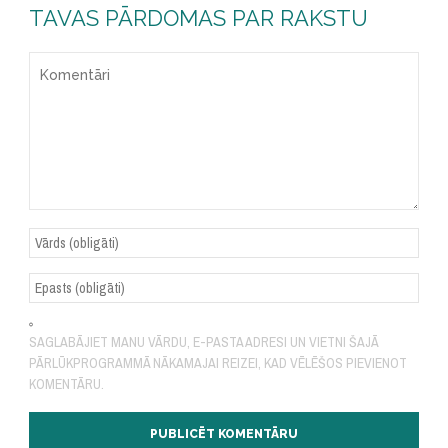
TAVAS PĀRDOMAS PAR RAKSTU
SAGLABĀJIET MANU VĀRDU, E-PASTA ADRESI UN VIETNI ŠAJĀ
PĀRLŪKPROGRAMMĀ NĀKAMAJAI REIZEI, KAD VĒLĒŠOS PIEVIENOT
KOMENTĀRU.