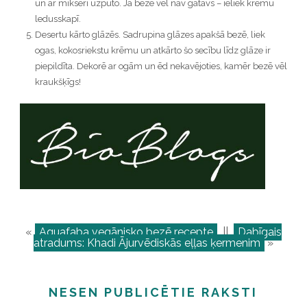
un ar mikseri uzputo. Ja bezē vēl nav gatavs – ieliek krēmu
ledusskapī.
Desertu kārto glāzēs. Sadrupina glāzes apakšā bezē, liek
ogas, kokosriekstu krēmu un atkārto šo secību līdz glāze ir
piepildīta. Dekorē ar ogām un ēd nekavējoties, kamēr bezē vēl
kraukšķīgs!
«
Aquafaba vegānisko bezē recepte
||
Dabīgais
atradums: Khadi Ājurvēdiskās eļļas ķermenim
»
NESEN PUBLICĒTIE RAKSTI