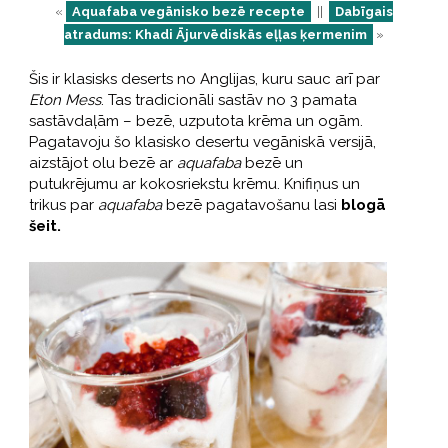
«
Aquafaba vegānisko bezē recepte
||
Dabīgais
atradums: Khadi Ājurvēdiskās eļļas ķermenim
»
Šis ir klasisks deserts no Anglijas, kuru sauc arī par
Eton Mess
. Tas tradicionāli sastāv no 3 pamata
sastāvdaļām – bezē, uzputota krēma un ogām.
Pagatavoju šo klasisko desertu vegāniskā versijā,
aizstājot olu bezē ar
aquafaba
bezē un
putukrējumu ar kokosriekstu krēmu. Knifiņus un
trikus par
aquafaba
bezē pagatavošanu lasi
blogā
šeit.