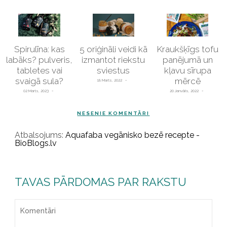
Spirulīna: kas
5 oriģināli veidi kā
Kraukšķīgs tofu
labāks? pulveris,
izmantot riekstu
panējumā un
tabletes vai
sviestus
kļavu sīrupa
svaigā sula?
mērcē
18 Marts, 2022
02 Marts, 2023
20 Janvāris, 2022
NESENIE KOMENTĀRI
Atbalsojums:
Aquafaba vegānisko bezē recepte -
BioBlogs.lv
TAVAS PĀRDOMAS PAR RAKSTU