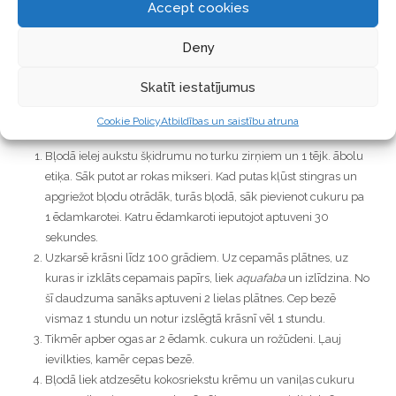
Accept cookies
½ ēdamk.
Cosmoveda rožūdens
400g
Urtekram kokosriekstu krēma
Deny
1/2 paciņas
Rapunzel vaniļas cukura
Skatīt iestatījumus
Kā pagatavot?
Cookie Policy
Atbildības un saistību atruna
Bļodā ielej aukstu šķidrumu no turku zirņiem un 1 tējk. ābolu
etiķa. Sāk putot ar rokas mikseri. Kad putas kļūst stingras un
apgriežot bļodu otrādāk, turās bļodā, sāk pievienot cukuru pa
1 ēdamkarotei. Katru ēdamkaroti ieputojot aptuveni 30
sekundes.
Uzkarsē krāsni līdz 100 grādiem. Uz cepamās plātnes, uz
kuras ir izklāts cepamais papīrs, liek
aquafaba
un izlīdzina. No
šī daudzuma sanāks aptuveni 2 lielas plātnes. Cep bezē
vismaz 1 stundu un notur izslēgtā krāsnī vēl 1 stundu.
Tikmēr apber ogas ar 2 ēdamk. cukura un rožūdeni. Ļauj
ievilkties, kamēr cepas bezē.
Bļodā liek atdzesētu kokosriekstu krēmu un vaniļas cukuru