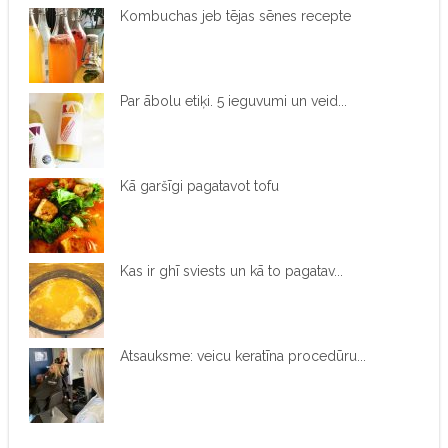
Kombuchas jeb tējas sēnes recepte
Par ābolu etiķi. 5 ieguvumi un veid...
Kā garšīgi pagatavot tofu
Kas ir ghī sviests un kā to pagatav...
Atsauksme: veicu keratīna procedūru...