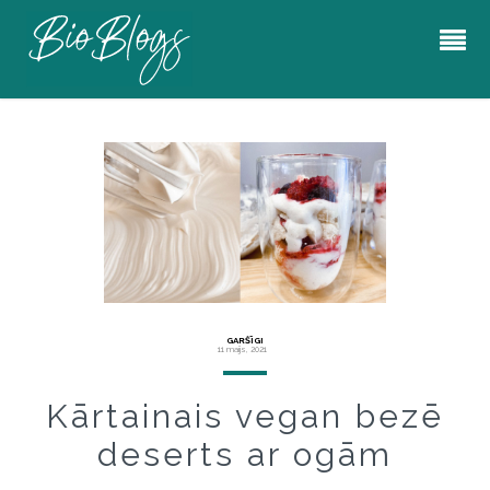
GARŠĪGI
11 maijs, 2021
Kārtainais vegan bezē
deserts ar ogām