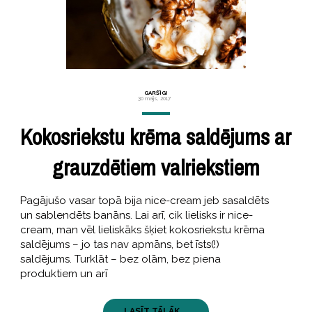
GARŠĪGI
30 maijs, 2017
Kokosriekstu krēma saldējums ar
grauzdētiem valriekstiem
Pagājušo vasar topā bija nice-cream jeb sasaldēts
un sablendēts banāns. Lai arī, cik lielisks ir nice-
cream, man vēl lieliskāks šķiet kokosriekstu krēma
saldējums – jo tas nav apmāns, bet īsts(!)
saldējums. Turklāt – bez olām, bez piena
produktiem un arī
LASĪT TĀLĀK ...