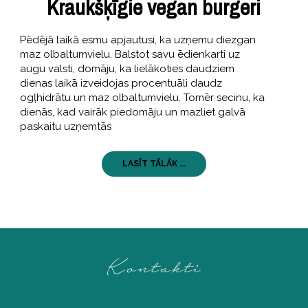
Kraukšķīgie vegan burgeri
Pēdējā laikā esmu apjautusi, ka uzņemu diezgan
maz olbaltumvielu. Balstot savu ēdienkarti uz
augu valsti, domāju, ka lielākoties daudziem
dienas laikā izveidojas procentuāli daudz
ogļhidrātu un maz olbaltumvielu. Tomēr secinu, ka
dienās, kad vairāk piedomāju un mazliet galvā
paskaitu uzņemtās
LASĪT TĀLĀK ...
Kontakti