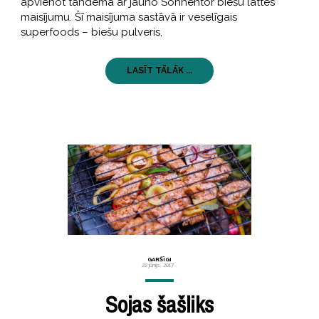
apvienot tandēmā ar jauno Sonnentor biešu lattes
maisījumu. Šī maisījuma sastāvā ir veselīgais
superfoods – biešu pulveris,
LASĪT TĀLĀK ...
GARŠĪGI
22 jūnijs, 2017
Sojas šašliks