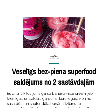
GARŠĪGI
23 Aprīlis, 2018
Veselīgs bez-piena superfood
saldējums no 2 sastāvdaļām
Es zinu, cik ļoti jums garšo banana-nice cream, jeb
krēmīgais un saldais gardums, kuru iegūst vien no
sasaldēta un sablendēta banāna. Izlēmu to