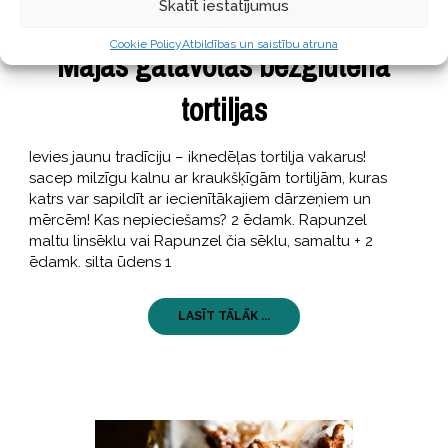
Skatīt iestatījumus
GARŠĪGI
07 jūnijs, 2017
Cookie Policy
Atbildības un saistību atruna
Mājās gatavotas bezglutēna
tortiljas
Ievies jaunu tradīciju – iknedēļas tortilja vakarus!
sacep milzīgu kalnu ar kraukšķīgām tortiljām, kuras
katrs var sapildīt ar iecienītākajiem dārzeņiem un
mērcēm! Kas nepieciešams? 2 ēdamk. Rapunzel
maltu linsēklu vai Rapunzel čia sēklu, samaltu + 2
ēdamk. silta ūdens 1
LASĪT TĀLĀK ...