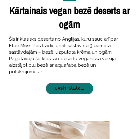
Kārtainais vegan bezē deserts ar
ogām
Šis ir klasisks deserts no Anglijas, kuru sauc arī par
Eton Mess. Tas tradicionāli sastāv no 3 pamata
sastāvdaļām – bezē, uzputota krēma un ogām.
Pagatavoju šo klasisko desertu vegāniskā versijā,
aizstājot olu bezē ar aquafaba bezē un
putukrējumu ar
LASĪT TĀLĀK ...