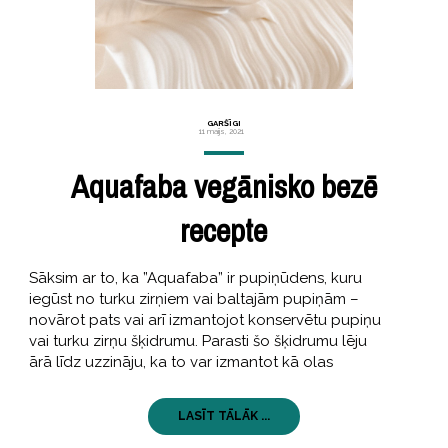
GARŠĪGI
11 maijs, 2021
Aquafaba vegānisko bezē
recepte
Sāksim ar to, ka ”Aquafaba” ir pupiņūdens, kuru
iegūst no turku zirņiem vai baltajām pupiņām –
novārot pats vai arī izmantojot konservētu pupiņu
vai turku zirņu šķidrumu. Parasti šo šķidrumu lēju
ārā līdz uzzināju, ka to var izmantot kā olas
LASĪT TĀLĀK ...