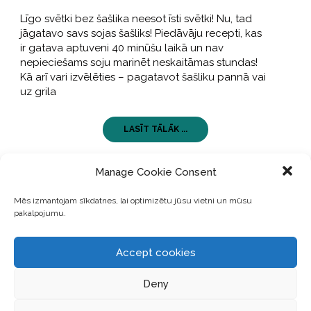
Līgo svētki bez šašlika neesot īsti svētki! Nu, tad
jāgatavo savs sojas šašliks! Piedāvāju recepti, kas
ir gatava aptuveni 40 minūšu laikā un nav
nepieciešams soju marinēt neskaitāmas stundas!
Kā arī vari izvēlēties – pagatavot šašliku pannā vai
uz grila
LASĪT TĀLĀK ...
Manage Cookie Consent
Mēs izmantojam sīkdatnes, lai optimizētu jūsu vietni un mūsu
pakalpojumu.
Accept cookies
Deny