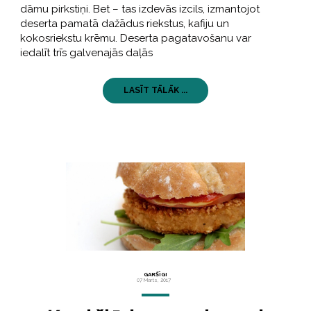
dāmu pirkstiņi. Bet – tas izdevās izcils, izmantojot
deserta pamatā dažādus riekstus, kafiju un
kokosriekstu krēmu. Deserta pagatavošanu var
iedalīt trīs galvenajās daļās
LASĪT TĀLĀK ...
GARŠĪGI
07 Marts, 2017