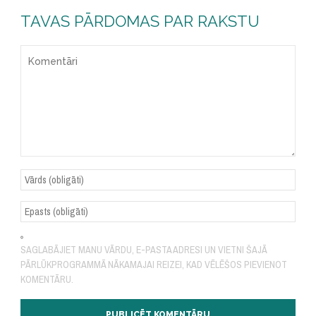
TAVAS PĀRDOMAS PAR RAKSTU
SAGLABĀJIET MANU VĀRDU, E-PASTA ADRESI UN VIETNI ŠAJĀ
PĀRLŪKPROGRAMMĀ NĀKAMAJAI REIZEI, KAD VĒLĒŠOS PIEVIENOT
KOMENTĀRU.