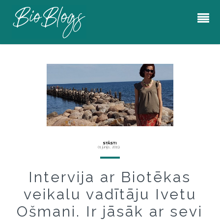
STĀSTI
01 jūnijs, 2019
Intervija ar Biotēkas
veikalu vadītāju Ivetu
Ošmani. Ir jāsāk ar sevi