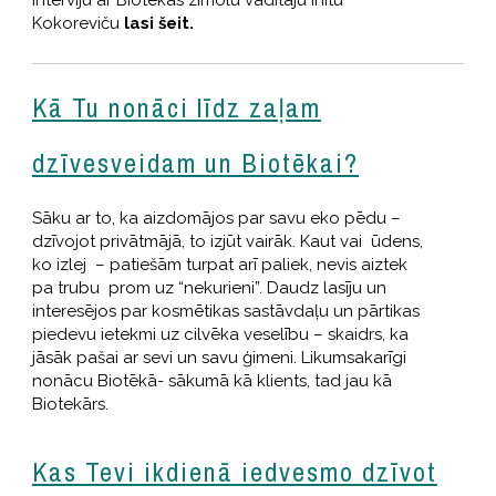
Kokoreviču
lasi šeit.
Kā Tu nonāci līdz zaļam
dzīvesveidam un Biotēkai?
Sāku ar to, ka aizdomājos par savu eko pēdu –
dzīvojot privātmājā, to izjūt vairāk. Kaut vai ūdens,
ko izlej – patiešām turpat arī paliek, nevis aiztek
pa trubu prom uz “nekurieni”. Daudz lasīju un
interesējos par kosmētikas sastāvdaļu un pārtikas
piedevu ietekmi uz cilvēka veselību – skaidrs, ka
jāsāk pašai ar sevi un savu ģimeni. Likumsakarīgi
nonācu Biotēkā- sākumā kā klients, tad jau kā
Biotekārs.
Kas Tevi ikdienā iedvesmo dzīvot