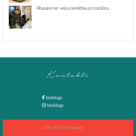
Atsauksme: veicu keratīna procedūru...
Kontakti
bioblogs
bioblogs
Error: 400: Bad Request