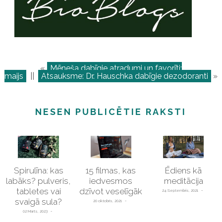
«
Mēneša dabīgie atradumi un favorīti:
maijs
||
Atsauksme: Dr. Hauschka dabīgie dezodoranti
»
NESEN PUBLICĒTIE RAKSTI
Spirulīna: kas
15 filmas, kas
Ēdiens kā
labāks? pulveris,
iedvesmos
meditācija
tabletes vai
dzīvot veselīgāk
24 Septembris, 2021
svaigā sula?
20 oktobris, 2021
02 Marts, 2023