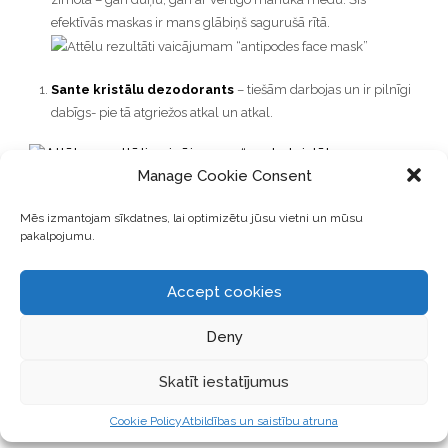
efektīvās maskas ir mans glābiņš sagurušā rītā.
Sante kristālu
dezodorants
– tiešām darbojas un ir pilnīgi
dabīgs- pie tā atgriežos atkal un atkal.
Manage Cookie Consent
Mēs izmantojam sīkdatnes, lai optimizētu jūsu vietni un mūsu
Etamine du Lys veļas mazgāšanas līdzekļi
– pārliecinoša
pakalpojumu.
efektivitāte, ļoti tīri izmazgāta veļa un eko sastāvs.
Accept cookies
Deny
Sonnetor bio ceilonas kanēlis
un
kardamons
– bez šiem
nevaru iedomāties rīta kafiju. Manas TOP garšvielas! Un tieši šī
Skatīt iestatījumus
ražotāja garšvielas man šķiet visaromātiskākās un garšas
Cookie Policy
Atbildības un saistību atruna
bagātākās.