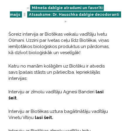
«
Mēneša dabīgie atradumi un favorīti:
maijs
||
Atsauksme: Dr. Hauschka dabīgie dezodoranti
»
Šoreiz intervija ar Biotēkas veikalu vadītāju Ivetu
Ošmani. Uzzini par Ivetas ceļu līdz Biotēkai, viņas
iemīļotākos bioloģiskos produktus un pārdomas,
kā dzīvot bioloģiskāk un veselīgāk!
Katru no manām kolēģēm uz Biotēku ir atvedis
savs īpašais stāsts un pārliecība. Iepriekšējās
intervijas:
Interviju ar zīmolu vadītāju Agnesi Banderi
lasi
šeit
.
Interviju ar Biotēkas uztura bagātinātāju vadītāju
Vinetu Vītiņu
lasi šeit.
Interviju ar Biotēkas zīmolu vadītāju Initu