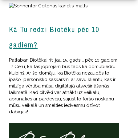
Kā Tu redzi Biotēku pēc 10
gadiem?
Patlaban Biotēkai rit jau 15. gads … pēc 10 gadiem
…? Ceru, ka tas joprojām būs tāds kā domubiedru
klubiņš. Ar šo domāju, ka Biotēka nezaudēs to
īpašo personisko saskarsmi ar savu klientu, kas ir
milzīga vērtība mūsu digitālajā atsvešināšanās
laikmetā. Kad cilvēki var atnākt uz veikalu,
aprunāties ar pārdevēju, sajust to foršo noskaņu
mūsu veikalā un smelties iedvesmu dzīvot
dabīgāk!