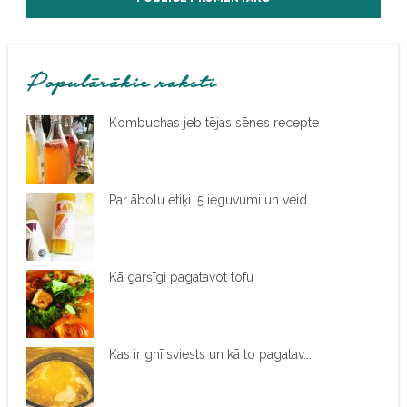
Populārākie raksti
Kombuchas jeb tējas sēnes recepte
Par ābolu etiķi. 5 ieguvumi un veid...
Kā garšīgi pagatavot tofu
Kas ir ghī sviests un kā to pagatav...