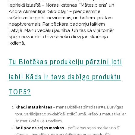
iepriekš izlasītā – Noras Ikstenas “Mātes piens” un
Andra Akmentiņa “Skolotāji” – piecdesmitie,
sešdesmitie gadi- nezināmais, un brīžiem prātam
neaptveramais. Par pēckara padomju laikiem
Latvijā. Manu vecāku jaunība. Un tas kā viņi tomēr
spēja nezaudēt dzīvesprieku diezgan skarbajā
ikdienā.
Tu Biotēkas produkciju pārzini ļoti
labi! Kāds ir tavs dabīgo produktu
TOP5?
Khadi matu krāsas
– mans Biotēkas zīmols Nr#1. Burvīgas
toņu variācijas 100% dabīgā izpildījumā. Krāsoju matus tikai ar
šo matu krāsu jau gadiem.
Antipodes sejas maskas
– patīk abas sejas maskas no šī
zīmola – gan dūņu, gan ar vērtīgo manuka medu. Šīs