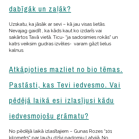
dabīgāk un zaļāk?
Uzskatu, ka jāsāk ar sevi – kā jau visas lietās.
Nevajag gaidīt , ka kāds kaut ko izdarīs vai
sakārtos Tavā vietā. Ticu- “ja sadosimies rokās” un
katrs veiksim gudras izvēles- varam gāzt lielus
kalnus.
Atkāpjoties mazliet no bio tēmas.
Pastāsti, kas Tevi iedvesmo. Vai
pēdējā laikā esi izlasījusi kādu
iedvesmojošu grāmatu?
No pēdējā laikā izlasītajiem – Gunas Rozes “101
kilometrs” par ļaužu dzīvi padomju Latvijā. No