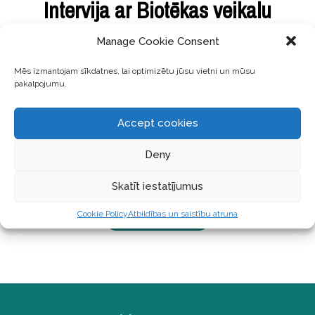
Intervija ar Biotēkas veikalu
vadītāju Ivetu Ošmani. Ir jāsāk ar
Manage Cookie Consent
sevi
Mēs izmantojam sīkdatnes, lai optimizētu jūsu vietni un mūsu
pakalpojumu.
Šoreiz intervija ar Biotēkas veikalu vadītāju Ivetu
Ošmani. Uzzini par Ivetas ceļu līdz Biotēkai, viņas
Accept cookies
iemīļotākos bioloģiskos produktus un pārdomas,
kā dzīvot bioloģiskāk un veselīgāk! Katru no
Deny
manām kolēģēm uz Biotēku ir atvedis savs īpašais
stāsts un pārliecība. Iepriekšējās intervijas:
Skatīt iestatījumus
Cookie Policy
Atbildības un saistību atruna
LASĪT TĀLĀK ...