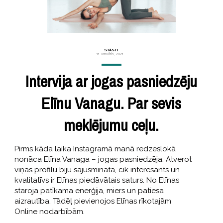
STĀSTI
11 Janvāris, 2021
Intervija ar jogas pasniedzēju
Elīnu Vanagu. Par sevis
meklējumu ceļu.
Pirms kāda laika Instagramā manā redzeslokā
nonāca Elīna Vanaga – jogas pasniedzēja. Atverot
viņas profilu biju sajūsmināta, cik interesants un
kvalitatīvs ir Elīnas piedāvātais saturs. No Elīnas
staroja patīkama enerģija, miers un patiesa
aizrautība. Tādēļ pievienojos Elīnas rīkotajām
Online nodarbībām.