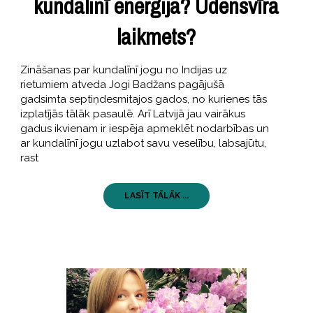
kundalinī enerģija? Ūdensvīra
laikmets?
Zināšanas par kundalīnī jogu no Indijas uz
rietumiem atveda Jogi Badžans pagājušā
gadsimta septiņdesmitajos gados, no kurienes tās
izplatījās tālāk pasaulē. Arī Latvijā jau vairākus
gadus ikvienam ir iespēja apmeklēt nodarbības un
ar kundalīnī jogu uzlabot savu veselību, labsajūtu,
rast
LASĪT TĀLĀK ...