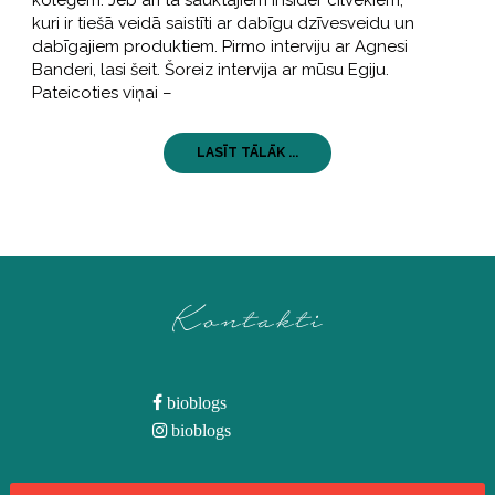
kuri ir tiešā veidā saistīti ar dabīgu dzīvesveidu un
dabīgajiem produktiem. Pirmo interviju ar Agnesi
Banderi, lasi šeit. Šoreiz intervija ar mūsu Egiju.
Pateicoties viņai –
LASĪT TĀLĀK ...
Kontakti
bioblogs
bioblogs