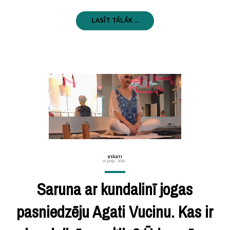
LASĪT TĀLĀK ...
STĀSTI
20 jūnijs, 2018
Saruna ar kundalinī jogas
pasniedzēju Agati Vucinu. Kas ir