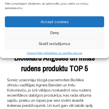
Mēs izmantojam sīkdatnes, lai optimizētu jūsu vietni un mūsu
pakalpojumu.
Accept cookies
Deny
SKAISTI
,
STĀSTI
Skatīt iestatījumus
13 Novembris, 2018
Cookie Policy
Atbildības un saistību atruna
Biotekāru Angeses un Initas
rudens produktu TOP 5
Šoreiz uzaicināju blogā paciemoties Biotēka
zīmolu vadītājas Agnesi Banderi un Initu
Kokoreviču, jo ļoti vēlējos noskaidrot viņu rudens
iecienītākos dabīgos produktus, kas rada siltuma
sajūtu, prieku un rūpes par sevi izvērš skaistā
ikdienas piedzīvojumā. Un kurš gan vēl labāk spēj