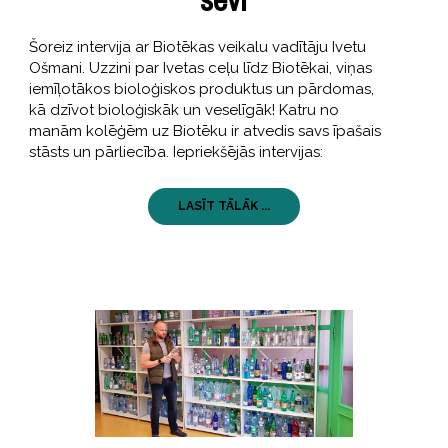
Šoreiz intervija ar Biotēkas veikalu vadītāju Ivetu
Ošmani. Uzzini par Ivetas ceļu līdz Biotēkai, viņas
iemīļotākos bioloģiskos produktus un pārdomas,
kā dzīvot bioloģiskāk un veselīgāk! Katru no
manām kolēģēm uz Biotēku ir atvedis savs īpašais
stāsts un pārliecība. Iepriekšējās intervijas:
LASĪT TĀLĀK ...