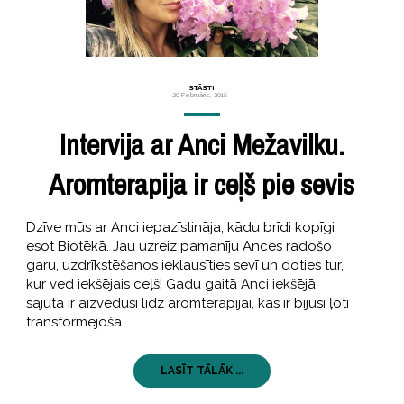
STĀSTI
20 Februāris, 2018
Intervija ar Anci Mežavilku.
Aromterapija ir ceļš pie sevis
Dzīve mūs ar Anci iepazīstināja, kādu brīdi kopīgi
esot Biotēkā. Jau uzreiz pamanīju Ances radošo
garu, uzdrīkstēšanos ieklausīties sevī un doties tur,
kur ved iekšējais ceļš! Gadu gaitā Anci iekšējā
sajūta ir aizvedusi līdz aromterapijai, kas ir bijusi ļoti
transformējoša
LASĪT TĀLĀK ...