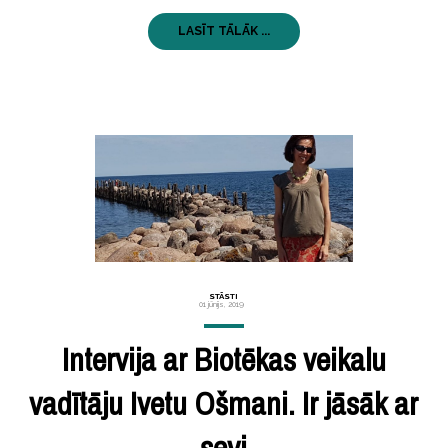
LASĪT TĀLĀK ...
STĀSTI
01 jūnijs, 2019
Intervija ar Biotēkas veikalu
vadītāju Ivetu Ošmani. Ir jāsāk ar
sevi