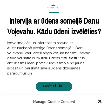
STĀSTI
02 maijs, 2019
Intervija ar ūdens someljē Danu
Voļevahu. Kādu ūdeni izvēlēties?
Iedvesmojoša un interesanta saruna ar
Austrumeiropā vienīgo ūdens someljē – Danu
Voļevahu. Varu droši apgalvot, ka neesmu nekad
dzīvē vēl satikusi tik lielu ūdens entuziastu! Šis
entuziasms mani pozitīvi iedvesmoja no jauna
iepazīt un pārskatīt savus ūdens dzeršanas
paradumus un
LASĪT TĀLĀK ...
Manage Cookie Consent