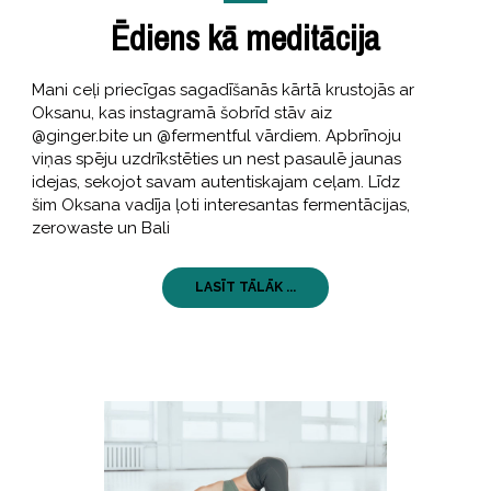
Ēdiens kā meditācija
Mani ceļi priecīgas sagadīšanās kārtā krustojās ar
Oksanu, kas instagramā šobrīd stāv aiz
@ginger.bite un @fermentful vārdiem. Apbrīnoju
viņas spēju uzdrīkstēties un nest pasaulē jaunas
idejas, sekojot savam autentiskajam ceļam. Līdz
šim Oksana vadīja ļoti interesantas fermentācijas,
zerowaste un Bali
LASĪT TĀLĀK ...