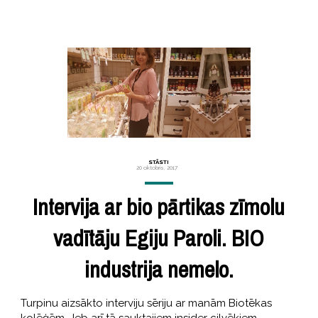
STĀSTI
20 oktobris, 2017
Intervija ar bio pārtikas zīmolu
vadītāju Egiju Paroli. BIO
industrija nemelo.
Turpinu aizsākto interviju sēriju ar manām Biotēkas
kolēģēm. Jeb arī tā sauktajiem insider cilvēkiem,