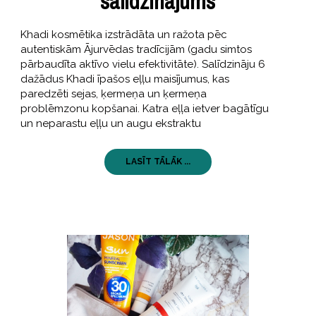
salīdzinājums
Khadi kosmētika izstrādāta un ražota pēc
autentiskām Ājurvēdas tradīcijām (gadu simtos
pārbaudīta aktīvo vielu efektivitāte). Salīdzināju 6
dažādus Khadi īpašos eļļu maisījumus, kas
paredzēti sejas, ķermeņa un ķermeņa
problēmzonu kopšanai. Katra eļļa ietver bagātīgu
un neparastu eļļu un augu ekstraktu
LASĪT TĀLĀK ...