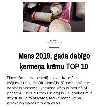
SKAISTI
06 Novembris, 2019
Mans 2019. gada dabīgo
ķermeņa krēmu TOP 10
Pirms kāda laika saskaitīju savas kosmētikas
krājumus un kurš būtu domājis.. šī gada laikā esmu
nopirkusi vismaz 10 ķermeņa krēmus (nerunājot
par tiem, kurus jau esmu izlietojusi un iepakojumus
izmetusi)! Ja tā atskatos, tad ķermeņa krēmu
kolekcionēšana un protams arī