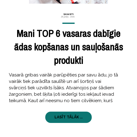
SKAISTI
28 jūnijs, 2018
Mani TOP 6 vasaras dabīgie
ādas kopšanas un sauļošanās
produkti
Vasarā gribas vairāk parūpēties par savu ādu, jo tā
vairāk tiek parādīta saulītē un arī šortiņš vai
svārciņš tiek uzvilkts īsāks. Atvainojos par šādiem
žargoniem, bet šķita ļoti iederīgi tos iekļaut ievad
teikumā. Kaut arī neesmu no tiem cilvēkiem, kurš
LASĪT TĀLĀK ...