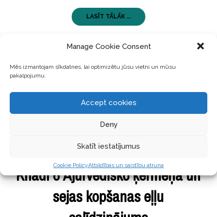
LASĪT TĀLĀK ...
Manage Cookie Consent
Mēs izmantojam sīkdatnes, lai optimizētu jūsu vietni un mūsu
pakalpojumu.
Accept cookies
Deny
Skatīt iestatījumus
SKAISTI
03 maijs, 2019
Cookie Policy
Atbildības un saistību atruna
Khadi 6 Ājurvēdisko ķermeņa un
sejas kopšanas eļļu