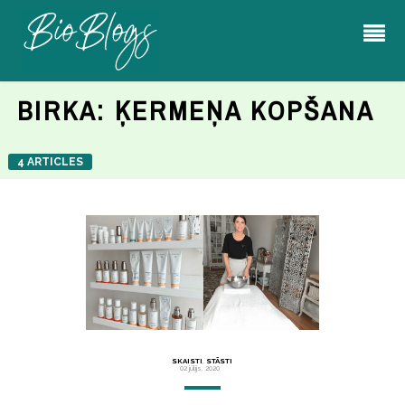
BIRKA:
ĶERMEŅA KOPŠANA
4 ARTICLES
SKAISTI
,
STĀSTI
02 jūlijs, 2020