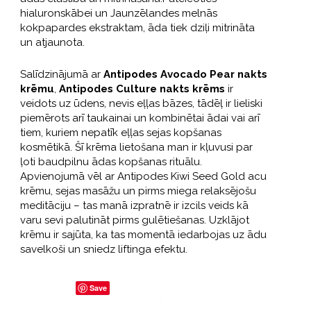
hialuronskābei un Jaunzēlandes melnās
kokpapardes ekstraktam, āda tiek dziļi mitrināta
un atjaunota.
Salīdzinājumā ar
Antipodes Avocado Pear nakts
krēmu
,
Antipodes Culture nakts krēms
ir
veidots uz ūdens, nevis eļļas bāzes, tādēļ ir lieliski
piemērots arī taukainai un kombinētai ādai vai arī
tiem, kuriem nepatīk eļļas sejas kopšanas
kosmētikā. Šī krēma lietošana man ir kļuvusi par
ļoti baudpilnu ādas kopšanas rituālu.
Apvienojumā vēl ar Antipodes Kiwi Seed Gold acu
krēmu, sejas masāžu un pirms miega relaksējošu
meditāciju – tas manā izpratnē ir izcils veids kā
varu sevi palutināt pirms gulētiešanas. Uzklājot
krēmu ir sajūta, ka tas momentā iedarbojas uz ādu
savelkoši un sniedz liftinga efektu.
Save