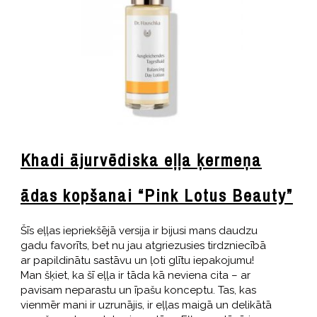
Khadi ājurvēdiska eļļa ķermeņa
ādas kopšanai “Pink Lotus Beauty”
Šīs eļļas iepriekšējā versija ir bijusi mans daudzu
gadu favorīts, bet nu jau atgriezusies tirdzniecībā
ar papildinātu sastāvu un ļoti glītu iepakojumu!
Man šķiet, ka šī eļļa ir tāda kā neviena cita – ar
pavisam neparastu un īpašu konceptu. Tas, kas
vienmēr mani ir uzrunājis, ir eļļas maigā un delikātā