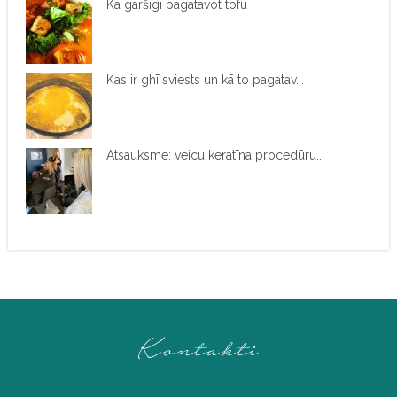
Kā garšīgi pagatavot tofu
Kas ir ghī sviests un kā to pagatav...
Atsauksme: veicu keratīna procedūru...
Kontakti