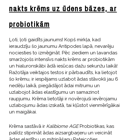
nakts krēms uz ūdens bāzes, ar
probiotikām
Ļoti, ļoti gaidīts jaunums! Kopš mirkļa, kad
ieraudzīju šo jaunumu Antipodes lapā, nevarēju
nociesties to izmēģināt. Pēc ziediem un lavandas
smaržojošs intensīvs nakts krēms ar probiotikām
un hialuronskābi ādā iesūcas dažu sekunžu laikā!
Ražotāja veiktajos testos ir pārbaudīts, ka lietojot
šo krēmu, ir iespējams uzlabot ādas stāvokli jau 6
nedēļu laikā, piegādājot ādai mitrumu un
uzlabojot ādas elastīgumu un samazinot
raupjumu. Krēma lietotāji ir novērojuši ievērojamu
uzlabojumu ādas izskatā, tai kļūstot vienmērīgākai
un maigākai.
Krēma sastāvā ir
Kalibiome AGE
Probiotikas, kas
palīdz stiprināt ādas aizsargbarjeru un veicināt
ādas elastību un mitrināšanu.Pateicoties