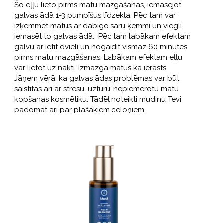
Šo eļļu lieto pirms matu mazgāšanas, iemasējot
galvas ādā 1-3 pumpīšus līdzekļa. Pēc tam var
izķemmēt matus ar dabīgo saru ķemmi un viegli
iemasēt to galvas ādā. Pēc tam labākam efektam
galvu ar ietīt dvielī un nogaidīt vismaz 60 minūtes
pirms matu mazgāšanas. Labākam efektam eļļu
var lietot uz nakti. Izmazgā matus kā ierasts.
Jāņem vērā, ka galvas ādas problēmas var būt
saistītas arī ar stresu, uzturu, nepiemērotu matu
kopšanas kosmētiku. Tādēļ noteikti mudinu Tevi
padomāt arī par plašākiem cēloņiem.