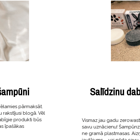
 šampūni
Salīdzinu da
vēlamies pārmaksāt.
rakstījusi blogā. Vēl
abīgie produkti būs
Vismaz jau gadu zerowaste
tas īpašākas
savu uznācienu! Šampūnzie
ne gramā plastmasas. Aizņ