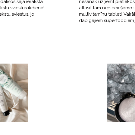
adalīšos šajā ierakstā
nesanāk uzņemt pietiekoši.
kstu sviestus ikdienā!
atlasīt tam nepieciešamo u
ekstu sviestus, jo
multivitamīnu tableti. Vai
dabīgajiem superfoodiem, 