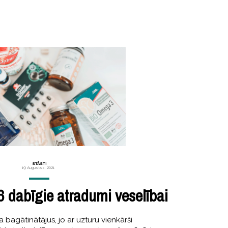
STĀSTI
19 Augustss, 2021
 dabīgie atradumi veselībai
a bagātinātājus, jo ar uzturu vienkārši