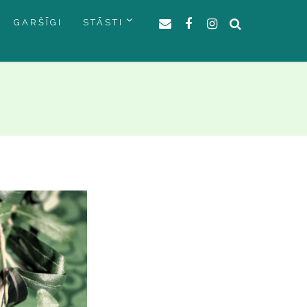
GARŠĪGI
STĀSTI