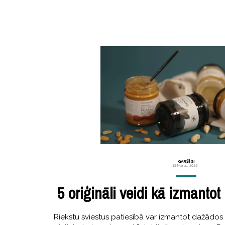
GARŠĪGI
18 Marts, 2022
5 oriģināli veidi kā izmantot
Riekstu sviestus patiesībā var izmantot dažādos 