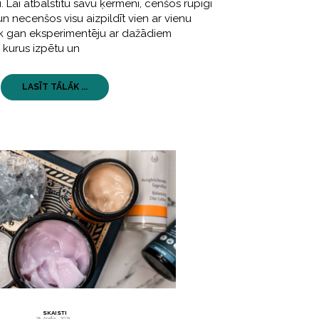
 Lai atbalstītu savu ķermeni, cenšos rūpīgi
n necenšos visu aizpildīt vien ar vienu
rāk gan eksperimentēju ar dažādiem
kurus izpētu un
LASĪT TĀLĀK ...
SKAISTI
28 Aprīlis, 2021