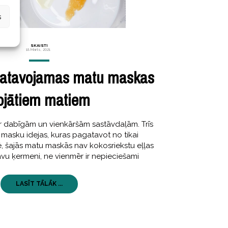
s
SKAISTI
18 Marts, 2021
gatavojamas matu maskas
ojātiem matiem
r dabīgām un vienkāršām sastāvdaļām. Trīs
masku idejas, kuras pagatavot no tikai
, šajās matu maskās nav kokosriekstu eļļas
savu ķermeni, ne vienmēr ir nepieciešami
LASĪT TĀLĀK ...