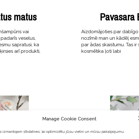
ātus matus
Pavasara 
numšampūns vai
Aizdomājoties par dabīgo 
 padarīs veselus,
nozīmē man un kādēļ esmu ti
esmu sapratusi, ka
par ādas skaistumu. Tas ir
irsies arī produkti,
kosmētika ļoti labi
Manage Cookie Consent
 izmantojam sīkdatnes, lai optimizētu jūsu vietni un mūsu pakalpojumu.