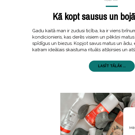
Kā kopt sausus un boj
Gadu kaitā man ir zudusi ticība, ka ir viens brī
kondicionieris, kas derēs visiem un pēkšņi matus
spīdīgus un biezus. Kopjot savus matus un ādu, 
katram ideālais skaistuma rituāls atšķirsies un atšķ
LASĪT TĀLĀK ...
Mēs