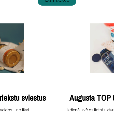
LASĪT TĀLĀK ...
 riekstu sviestus
Augusta TOP 6
veidos – ne tikai
Ikdienā izvēlos lietot uztur