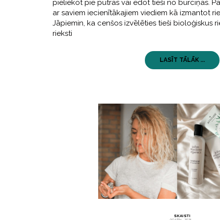
pieliekot pie putras vai ēdot tieši no burciņas. P
ar saviem iecienītākajiem viediem kā izmantot rie
Jāpiemin, ka cenšos izvēlēties tieši bioloģiskus ri
rieksti
LASĪT TĀLĀK ...
SKAISTI
09 jūlijs, 2021