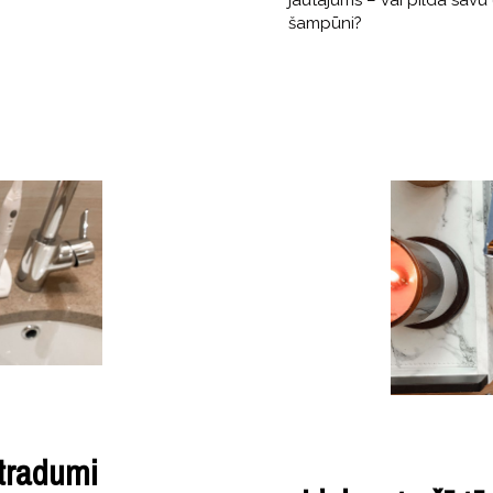
jautājums – vai pilda savu
šampūni?
tradumi