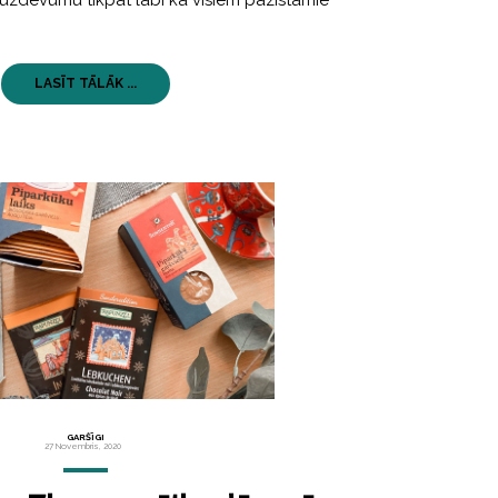
 uzdevumu tikpat labi kā visiem pazīstamie
LASĪT TĀLĀK ...
GARŠĪGI
27 Novembris, 2020