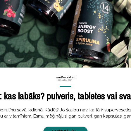
GARŠĪGI
,
STĀSTI
02 Marts, 2023
: kas labāks? pulveris, tabletes vai sv
pirulīnu savā ikdienā. Kādēļ? Jo šaubu nav, ka tā ir superveselī
 ar vitamīniem. Esmu mēģinājusi gan pulveri, gan kapsulas, gan 