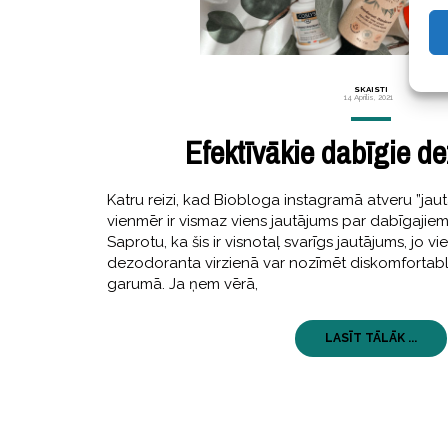
SKAISTI
14 Aprīlis, 2021
Efektīvākie dabīgie d
Katru reizi, kad Biobloga instagramā atveru ”jau
vienmēr ir vismaz viens jautājums par dabīgaji
Saprotu, ka šis ir visnotaļ svarīgs jautājums, jo vi
dezodoranta virzienā var nozīmēt diskomfortablu
garumā. Ja ņem vērā,
LASĪT TĀLĀK ...