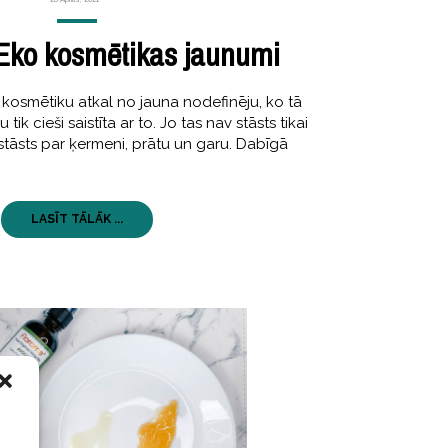
Eko kosmētikas jaunumi
kosmētiku atkal no jauna nodefinēju, ko tā
k cieši saistīta ar to. Jo tas nav stāsts tikai
 stāsts par ķermeni, prātu un garu. Dabīgā
LASĪT TĀLĀK ...