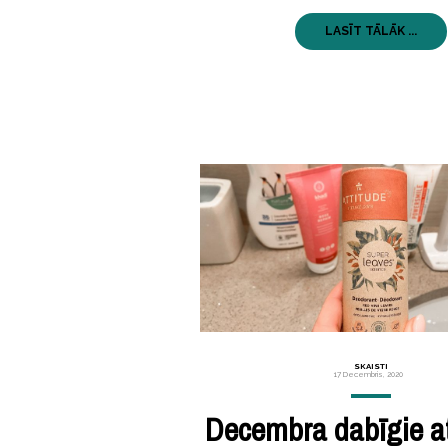
LASĪT TĀLĀK ...
SKAISTI
17 Decembris, 2020
Decembra dabīgie a