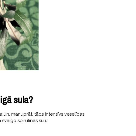
aigā sula?
ga un, manuprāt, tāds intensīvs veselības
svaigo spirulīnas sulu.