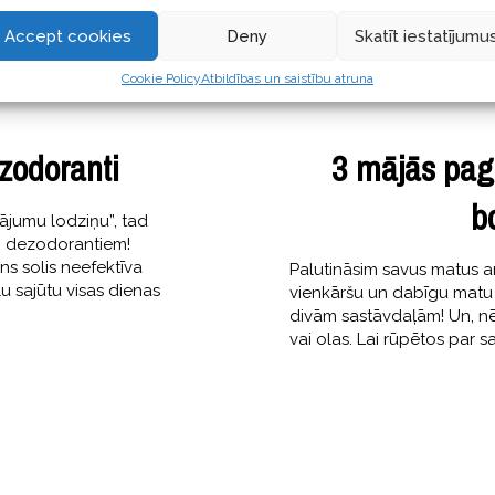
Accept cookies
Deny
Skatīt iestatījumu
Cookie Policy
Atbildības un saistību atruna
ezodoranti
3 mājās pa
b
tājumu lodziņu”, tad
em dezodorantiem!
ens solis neefektīva
Palutināsim savus matus a
 sajūtu visas dienas
vienkāršu un dabīgu matu 
divām sastāvdaļām! Un, nē
vai olas. Lai rūpētos par 