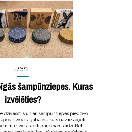
SKAISTI
25 Janvāris, 2021
bīgās šampūnziepes. Kuras
izvēlēties?
 dzīvesstils un arī šampūnziepes piedzīvo
pes – ziepju gabaliņš, kurš nav iesaiņots
em maz vietas, ērti paņemams līdzi. Bet