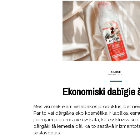
SKAISTI
10 Marts, 2021
Ekonomiski dabīgie
Mēs visi meklējam vislabākos produktus, bet ne
Par to vai dārgāka eko kosmētika ir labāka, esmu 
joprojām pieturos pie uzskata, ka ekskluzīvāki d
dārgāki tā iemesla dēļ, ka to sastāvā ir izmanto
sastāvdaļas,