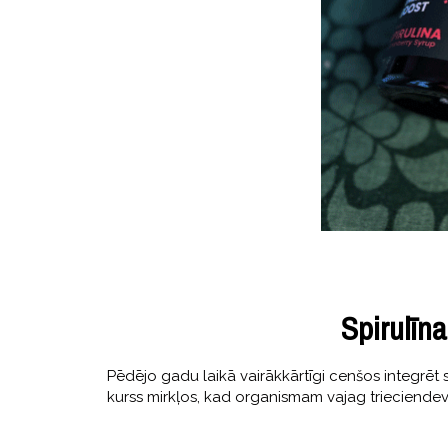
Spirulīna
Pēdējo gadu laikā vairākkārtīgi cenšos integrēt s
kurss mirkļos, kad organismam vajag trieciendevu