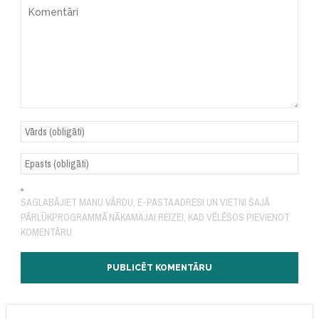
SAGLABĀJIET MANU VĀRDU, E-PASTA ADRESI UN VIETNI ŠAJĀ
PĀRLŪKPROGRAMMĀ NĀKAMAJAI REIZEI, KAD VĒLĒŠOS PIEVIENOT
KOMENTĀRU.