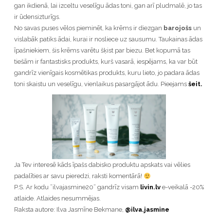
gan ikdienā, lai izceltu veselīgu ādas toni, gan arī pludmalē, jo tas
ir ūdensizturīgs.
No savas puses vēlos pieminēt, ka krēms ir diezgan
barojošs
un
vislabāk patiks ādai, kurai ir nosliece uz sausumu. Taukainas ādas
īpašniekiem, šis krēms varētu šķist par biezu. Bet kopumā tas
tiešām ir fantastisks produkts, kurš vasarā, iespējams, ka var būt
gandrīz vienīgais kosmētikas produkts, kuru lieto, jo padara ādas
toni skaistu un veselīgu, vienlaikus pasargājot ādu. Pieejams
šeit.
Ja Tev interesē kāds īpašs dabisko produktu apskats vai vēlies
padalīties ar savu pieredzi, raksti komentārā!
P.S. Ar kodu ”ilvajasmine20” gandrīz visam
livin.lv
e-veikalā -20%
atlaide. Atlaides nesummējas.
Raksta autore: Ilva Jasmīne Bekmane,
@ilva.jasmine