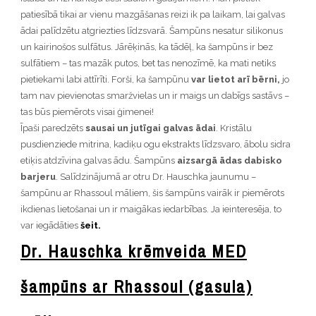
patiesībā tikai ar vienu mazgāšanas reizi ik pa laikam, lai galvas
ādai palīdzētu atgriezties līdzsvarā. Šampūns nesatur silikonus
un kairinošos sulfātus. Jārēķinās, ka tādēļ, ka šampūns ir bez
sulfātiem – tas mazāk putos, bet tas nenozīmē, ka mati netiks
pietiekami labi attīrīti. Forši, ka šampūnu
var lietot arī bērni,
jo
tam nav pievienotas smaržvielas un ir maigs un dabīgs sastāvs –
tas būs piemērots visai ģimenei!
Īpaši paredzēts
sausai un jutīgai galvas ādai
. Kristālu
pusdienziede mitrina, kadiķu ogu ekstrakts līdzsvaro, ābolu sidra
etiķis atdzīvina galvas ādu. Šampūns
aizsargā ādas dabisko
barjeru
. Salīdzinājumā ar otru Dr. Hauschka jaunumu –
šampūnu ar Rhassoul māliem, šis šampūns vairāk ir piemērots
ikdienas lietošanai un ir maigākas iedarbības. Ja ieinteresēja, to
var iegādāties
šeit.
Dr. Hauschka krēmveida MED
šampūns ar Rhassoul (gasula)