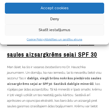
dabisko iedegumu.
Pērkonamoliņš, kristālu pusdienziedes,
Accept cookies
mandeļu eļļa un rožu vasks nomierina apsārtušu, kairinātu ādu
pēc saules apdegumiem. Vieglais losjons intensīvi baro un
Deny
aktivizē ādas dabisko spēju mitrināt sevi. Patīkamais aromāts ir
pateicoties sastāvā esošajām ēteriskajām eļļām. Produkts
Skatīt iestatījumus
pieejams
šeit.
Cookie Policy
Atbildības un saistību atruna
Dr. Hauschka nokrāsu piešķirošs
saules aizsargkrēms sejai SPF 30
Man šķiet, ka šis ir vasaras
bestsellers
no Dr. Hauschka
jaunumiem. Un domāju, ka nav iemeslu, lai to nevarētu lietot visu
sezonu! Tas ir
dabīgs, viegli brūnu nokrāsu piešķirošs saules
aizsargkrēms sejai ar SPF30
.
Sastāvā dabīgie minerāli
, kas
rūpējas par ādas aizsardzību. Tā kā minerāli ir īpaši smalki, krēmu
ir ļoti viegli uzklāt un tas neatstāj gaišu kārtiņu. Sastāvā arī
aprikozes un opuncijas ekstrakti, kas baro ādu un aizsargā pret
saules gaismas izraisītajiem ādas bojājumiem. Krēmu var lietot