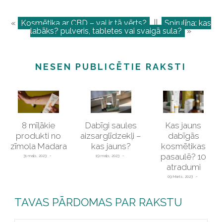
«
Kosmētika ar CBD – vai ir tā vērts?
||
Spirulīna: kas
labāks? pulveris, tabletes vai svaigā sula?
»
NESEN PUBLICĒTIE RAKSTI
8 mīļākie
Dabīgi saules
Kas jauns
produkti no
aizsarglīdzekļi –
dabīgās
zīmola Madara
kas jauns?
kosmētikas
pasaulē? 10
31 maijs, 2023
19 maijs, 2023
atradumi
09 Marts, 2023
TAVAS PĀRDOMAS PAR RAKSTU