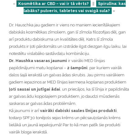
«
Kosmētika ar CBD – vai ir tā vērts?
||
Spirulīna: kas
labāks? pulveris, tabletes vai svaigā sula?
»
Dr. Hauschka jau gadiem ir viens no maniem iecienītākajiem
dabiskās kosmētikas zīmoliem, gan šī zīmola filozofijas dēļ, gan
arī produktu dabiskuma un kvalitātes dēļ. Katrs šī zīmola
produkts ir ļoti pārdomāts un izstrāde ilgst diezgan ilgu laiku, lai
notestētu vislabāko sastāvdaļu kombināciju.
Dr. Haushka vasaras jaunumi
ir vairāki MED līnijas
papildinājumi matu kopšanai –
2 šampūni
, par kuriem vairāk
dalos šajā ierakstā un galvas ādas skrubis. Jau pirms vairākiem
gadiem iepazinos ar MED līnijas ķermeņa kopšanas produktiem
ļoti sausai un jutīgai ādai
, un priecājos, ka šī līnija ir papildināta
ar galvas ādu kopjošajiem produktiem, jo daudzi mūsdienās
saskaras ar galvas ādas problēmām.
Kā jaunumi ir arī
vairāki dabiski saules līnijas produkti
,
tostarp SPF30 tonējošs sejas krēms un pēcsauļošanās krēms
lielākā un jaunā iepakojumā! Par to kā man patīk šie produkti
vairāk bloga ierakstā.