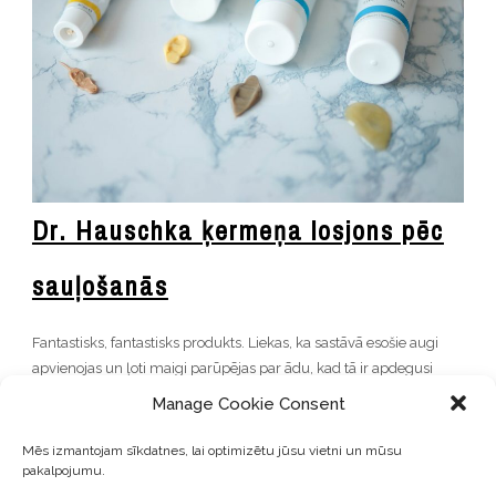
Dr. Hauschka ķermeņa losjons pēc
sauļošanās
Fantastisks, fantastisks produkts. Liekas, ka sastāvā esošie augi
apvienojas un ļoti maigi parūpējas par ādu, kad tā ir apdegusi
saulē un sakairināta. Par to pārliecinājos arī pati pirms neilga laika
Manage Cookie Consent
pēc saules peldes pludmalē. To uzklājot no rīta un vakarā, pēc
mirkļa pamanīju, ka āda jau kļūst brūna un kairinājums ir
Mēs izmantojam sīkdatnes, lai optimizētu jūsu vietni un mūsu
pazudis. Krēmu patiesībā var lietot arī
kā ķermeņa losjonu,
jo
pakalpojumu.
tas
ātri iesūcas, atvēsina, atdzīvina un palīdz saglabāt