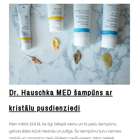
Dr. Hauschka MED šampūns ar
kristālu pusdienziedi
Man mēdz būt tā, ka ilgi lietojot vienu un to pašu šampūnu,
galvas ādas kļūst niezoša un jutīga. Šo šampūnu turu vannas
istabā un izmantoju tieši šādiem gadījumiem. Man pietiek