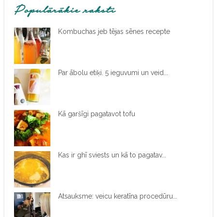
Populārākie raksti
Kombuchas jeb tējas sēnes recepte
Par ābolu etiķi. 5 ieguvumi un veid...
Kā garšīgi pagatavot tofu
Kas ir ghī sviests un kā to pagatav...
Atsauksme: veicu keratīna procedūru...