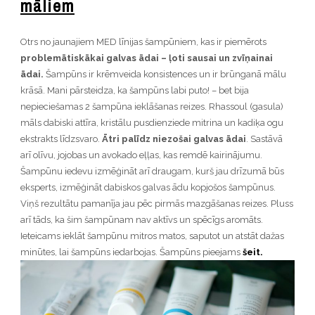
māliem
Otrs no jaunajiem MED līnijas šampūniem, kas ir piemērots
problemātiskākai galvas ādai – ļoti sausai un zvīņainai
ādai.
Šampūns ir krēmveida konsistences un ir brūnganā mālu
krāsā. Mani pārsteidza, ka šampūns labi puto! – bet bija
nepieciešamas 2 šampūna ieklāšanas reizes. Rhassoul (gasula)
māls dabiski attīra, kristālu pusdienziede mitrina un kadiķa ogu
ekstrakts līdzsvaro.
Ātri palīdz niezošai galvas ādai
. Sastāvā
arī olīvu, jojobas un avokado eļļas, kas remdē kairinājumu.
Šampūnu iedevu izmēģināt arī draugam, kurš jau drīzumā būs
eksperts, izmēģināt dabiskos galvas ādu kopjošos šampūnus.
Viņš rezultātu pamanīja jau pēc pirmās mazgāšanas reizes. Pluss
arī tāds, ka šim šampūnam nav aktīvs un spēcīgs aromāts.
Ieteicams ieklāt šampūnu mitros matos, saputot un atstāt dažas
minūtes, lai šampūns iedarbojas. Šampūns pieejams
šeit.