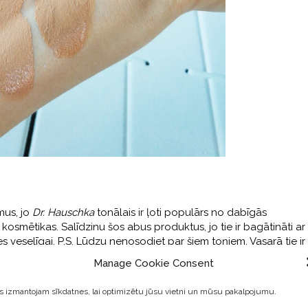
mus, jo
Dr. Hauschka
tonālais ir ļoti populārs no dabīgās
kosmētikas. Salīdzinu šos abus produktus, jo tie ir bagātināti ar
s veselīgai. P.S. Lūdzu nenosodiet par šiem toņiem. Vasarā tie ir
darīt 5 reizes tumšāku!
Manage Cookie Consent
uschka tonālais krēms
 izmantojam sīkdatnes, lai optimizētu jūsu vietni un mūsu pakalpojumu.