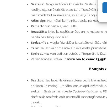
Sastāvs:
Dabīgi sertificēta kosmētika. Sastāvs uz ūde
kauliņu eļļa un ēteriskās eļļas. Lai arī sastāvā ir tik 
man mēdz būt sausāka āda, šo situāciju laboju, sajauc
Ādas tips:
Normālai, kombinētai, taukainai (sausai ād
Pamattonis:
neitrāls, viegli silts.
Rezultāts:
Šķiet, ka saplūst ar ādu un no malas ne ma
nepilnības, lietoju konsīleri.
Sedzamība:
viegla līdz vidēja, ja uzklāts vairākās kār
Triki:
Hauschka grima mākslinieks iesaka pirms tonāl
Spriedums:
Man patīk un lietošu arī turpmāk, jo jūtu,
Var iegādāties Biotēkā un
www.bio.lv, cena: 23,95
€
Bourjois
H
Sastāvs:
Nav labs. Nākamajā dienā pēc šī krēma lieto
aprikožu un meloņu. Par āboliem un aprikozēm vēl
o
efektam. Sastāvā mani biedē
Cyclopentasiloxane, PE
sintētiskās sastāvdaļas ir potenciāli kancerogēnas un va
trakāki.