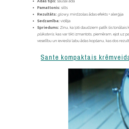
Ādas tips:
sausai āda
Pamattonis:
silts
Rezultāts:
glowy,
mirdzošas ādas efekts + alerģija
Sedzamība:
vidēja
Spriedums:
Zinu, ka ļoti daudziem patīk šis tonālais kr
plāksteris
, kas var tikt izmantots, piemēram, ejot uz pa
veselību un ieviesīsi labu ādas kopšanu, kas dos rezul
Sante kompaktais krēmveid