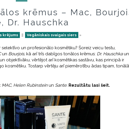
nālos krēmus – Mac, Bourjoi
, Dr. Hauschka
s krējums
||
Vegāniskais svaigais siers
»
 selektīvo un profesionālo kosmētiku? Šoreiz veicu testu,
C
un
Bourjois,
kā arī trīs dabīgos tonālos krēmus:
Dr. Hauschka
un
un objektīvāku, vērtējot arī kosmētikas sastāvu, kas principā ir
go kosmētiku. Tostarp vērtēju arī piemērotību ādas tipam, tonāl
:
MAC, Helen Rubinstein
un
Sante.
Rezultātu lasi šeit.