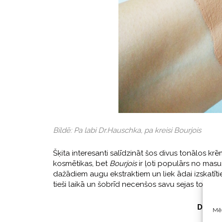
Bildē: Pa labi Dr.Hauschka, pa kreisi Bourjois
Šķita interesanti salīdzināt šos divus tonālos krē
kosmētikas, bet
Bourjois
ir ļoti populārs no masu 
dažādiem augu ekstraktiem un liek ādai izskatītie
tieši laikā un šobrīd necenšos savu sejas toni pa
Dr. Ha
Mēs