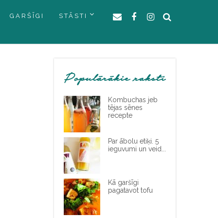
GARŠĪGI
STĀSTI
Populārākie raksti
Kombuchas jeb
tējas sēnes
recepte
Par ābolu etiķi. 5
ieguvumi un veid...
Kā garšīgi
pagatavot tofu