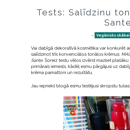
Tests: Salīdzinu to
Sante
«
Vegānisks skābai
Vai dabīgā dekoratīvā kosmētika var konkurēt ar
salīdzinot trīs konvenciālos tonālos krēmus:
MA
Sante.
Šoreiz testu vēlos izvērst mazliet plašāku 
primārais iemesls, kādēļ esmu pārgājusi uz dabī
krēma pamattoni un rezultātu.
Jau iepriekš blogā esmu testējusi skropstu tušas