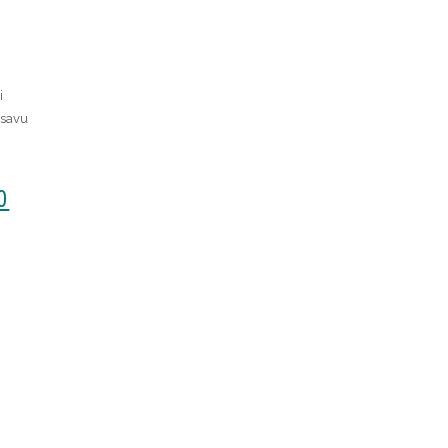
i
 savu
0