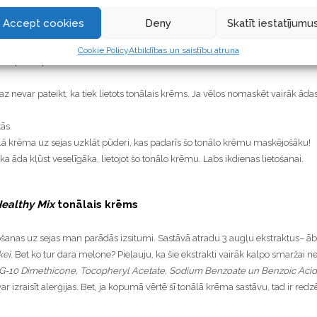
ns bāzes, pievienoti minerālu pigmenti, hohobas eļļa, kokosriekstu eļļa, apri
Accept cookies
Deny
Skatīt iestatījumu
daudz eļļas, pats tonālais krēms nav taukains un pat šķiet nedaudz sausinošs. T
ot to ar dabīgu mitrinošu krēmu.
Cookie Policy
Atbildības un saistību atruna
ai apakšā prasīsies treknāks krēms).
z nevar pateikt, ka tiek lietots tonālais krēms. Ja vēlos nomaskēt vairāk āda
tās.
ā krēma uz sejas uzklāt pūderi, kas padarīs šo tonālo krēmu maskējošāku!
 ka āda kļūst veselīgāka, lietojot šo tonālo krēmu. Labs ikdienas lietošanai.
ealthy Mix
tonālais krēms
šanas uz sejas man parādās izsitumi. Sastāvā atradu 3 augļu ekstraktus– āb
kei
. Bet ko tur dara melone? Pieļauju, ka šie ekstrakti vairāk kalpo smaržai ne
G-10 Dimethicone, Tocopheryl Acetate, Sodium Benzoate un Benzoic Acid
r izraisīt alerģijas. Bet, ja kopumā vērtē šī tonālā krēma sastāvu, tad ir redzē