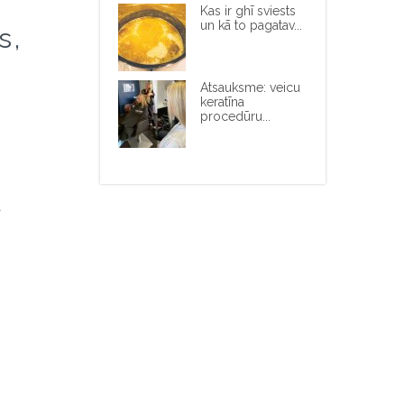
Kas ir ghī sviests
un kā to pagatav...
s,
Atsauksme: veicu
keratīna
procedūru...
ā