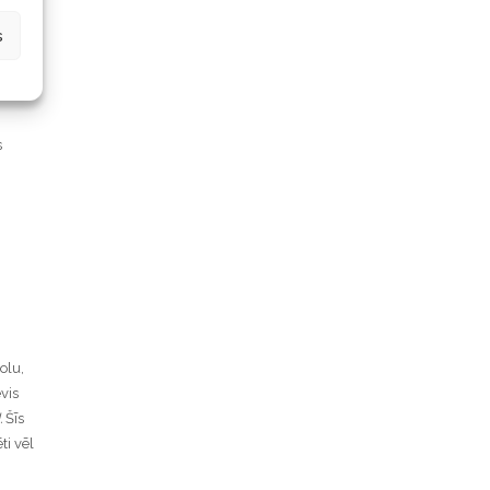
kožu
s
ā kā
s
olu,
vis
.
Šīs
ti vēl