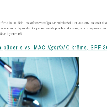
ēms, jo liek ādai izskatīties veselīgai un mirdzošai. Bet uzskatu, ka tas ir tika
sākumiem. Jāpiebilst, ka patiesi veselīga āda izskatīsies, ja labi rūpēsies par
tātus ilgtermiņā.
a pūderis vs. MAC
lightful
C krēms, SPF 3