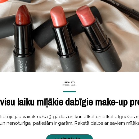
SKAISTI
30 jūlijs, 2021
visu laiku mīļākie dabīgie make-up pr
ietoju jau vairāk nekā 3 gadus un kuri atkal un atkal atgriežās 
un nenoturīga, patiešām ir garām. Rakstā dalos ar saviem mīļā