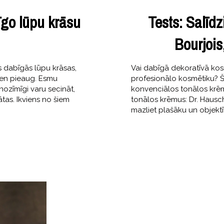
īgo lūpu krāsu
Tests: Salīd
Bourjois
s dabīgās lūpu krāsas,
Vai dabīgā dekoratīvā kos
vien pieaug. Esmu
profesionālo kosmētiku? Šor
nozīmīgi varu secināt,
konvenciālos tonālos krēmu
ātas. Ikviens no šiem
tonālos krēmus: Dr. Hausch
mazliet plašāku un objektī