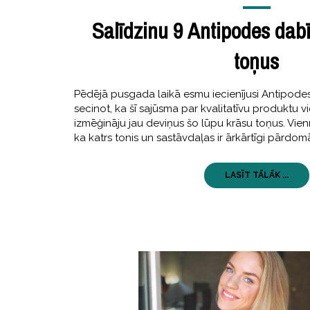
Salīdzinu 9 Antipodes dab
toņus
Pēdējā pusgada laikā esmu iecienījusi Antipode
secinot, ka šī sajūsma par kvalitatīvu produktu 
izmēģināju jau deviņus šo lūpu krāsu toņus. Vien
ka katrs tonis un sastāvdaļas ir ārkārtīgi pārdom
LASĪT TĀLĀK ...