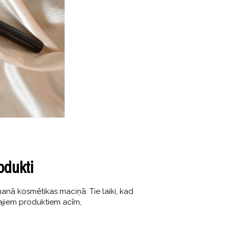
odukti
manā kosmētikas maciņā. Tie laiki, kad
kajiem produktiem acīm,