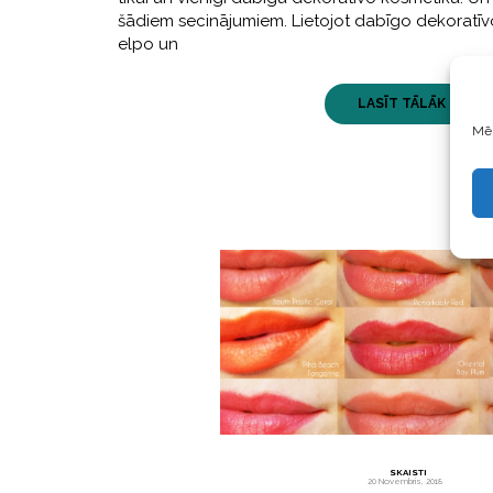
šādiem secinājumiem. Lietojot dabīgo dekoratīv
elpo un
LASĪT TĀLĀK ...
Mēs
SKAISTI
20 Novembris, 2018