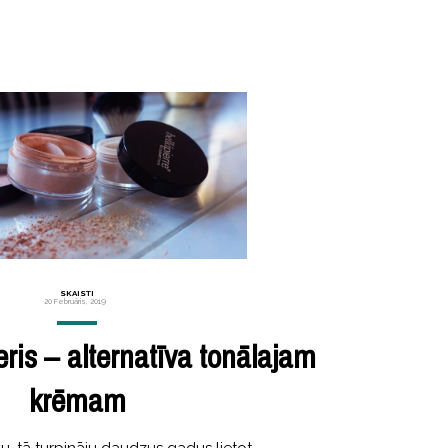
SKAISTI
20 Februāris, 2019
ris – alternatīva tonālajam
krēmam