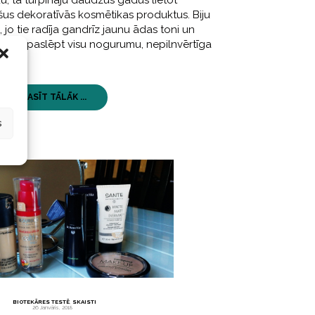
 tā turpināju daudzus gadus lietot
us dekoratīvās kosmētikas produktus. Biju
, jo tie radīja gandrīz jaunu ādas toni un
arēju paslēpt visu nogurumu, nepilnvērtīga
LASĪT TĀLĀK ...
s
BIOTEKĀRES TESTĒ
,
SKAISTI
26 Janvāris, 2018