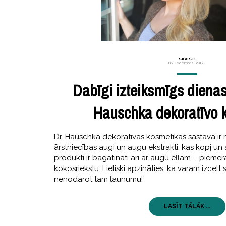
SKAISTI
08 Decembris, 2017
Dabīgi izteiksmīgs dienas
Hauschka dekoratīvo 
Dr. Hauschka dekoratīvās kosmētikas sastāvā ir 
ārstniecības augi un augu ekstrakti, kas kopj un
produkti ir bagātināti arī ar augu eļļām – piem
kokosriekstu. Lieliski apzināties, ka varam izcelt
nenodarot tam ļaunumu!
LASĪT TĀLĀK ...