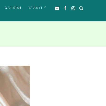
GARŠĪGI
STĀSTI