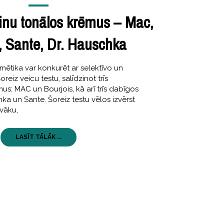
zinu tonālos krēmus – Mac,
, Sante, Dr. Hauschka
mētika var konkurēt ar selektīvo un
eiz veicu testu, salīdzinot trīs
s: MAC un Bourjois, kā arī trīs dabīgos
ka un Sante. Šoreiz testu vēlos izvērst
vāku,
LASĪT TĀLĀK ...