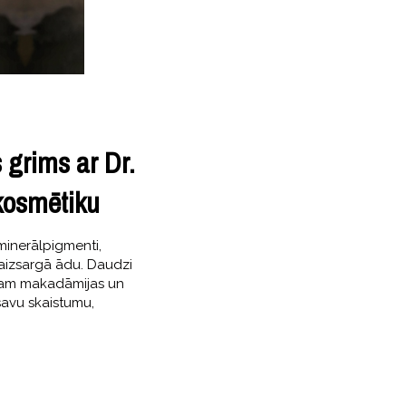
 grims ar Dr.
kosmētiku
minerālpigmenti,
 aizsargā ādu. Daudzi
ēram makadāmijas un
 savu skaistumu,