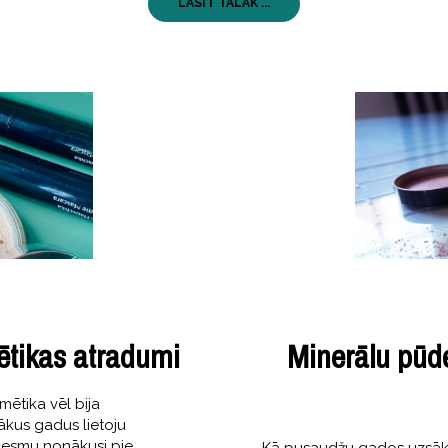
LASĪT TĀLĀK ...
ētikas atradumi
Minerālu pūde
mētika vēl bija
rākus gadus lietoju
n esmu nonākusi pie