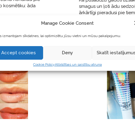
Kā pusaudžu gados uzsāku,
o kosmētiku: āda
smagus un ļoti ādu sedzoš
ārkārtīgi pieradusi pie tiem
”sejas masku”, zem kuras v
Manage Cookie Consent
uztura
 izmantojam sīkdatnes, lai optimizētu jūsu vietni un mūsu pakalpojumu.
Accept cookies
Deny
Skatīt iestatījumu
Cookie Policy
Atbildības un saistību atruna