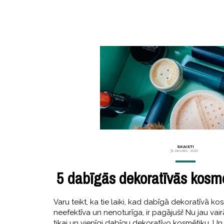
SKAISTI
31 Janvāris, 2020
5 dabīgās dekoratīvās kosm
Varu teikt, ka tie laiki, kad dabīgā dekoratīvā kos
neefektīva un nenoturīga, ir pagājuši! Nu jau vai
tikai un vienīgi dabīgu dekoratīvo kosmētiku. U