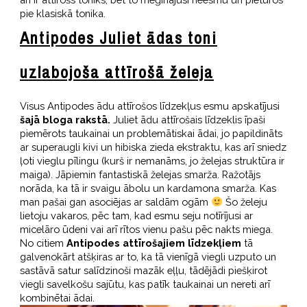
pie klasiskā tonika.
Antipodes Juliet ādas toni
uzlabojoša attīrošā želeja
Visus Antipodes ādu attīrošos līdzekļus esmu apskatījusi
šajā bloga rakstā.
Juliet ādu attīrošais līdzeklis īpaši
piemērots taukainai un problemātiskai ādai, jo papildināts
ar superaugli kivi un hibiska zieda ekstraktu, kas arī sniedz
ļoti vieglu pīlingu (kurš ir nemanāms, jo želejas struktūra ir
maiga). Jāpiemin fantastiskā želejas smarža. Ražotājs
norāda, ka tā ir svaigu ābolu un kardamona smarža. Kas
man pašai gan asociējas ar saldām ogām
Šo želeju
lietoju vakaros, pēc tam, kad esmu seju notīrījusi ar
micelāro ūdeni vai arī rītos vienu pašu pēc nakts miega.
No citiem
Antipodes attīrošajiem līdzekļiem
tā
galvenokārt atšķiras ar to, ka tā vienīgā viegli uzputo un
sastāvā satur salīdzinoši mazāk eļļu, tādējādi piešķirot
viegli savelkošu sajūtu, kas patīk taukainai un nereti arī
kombinētai ādai.