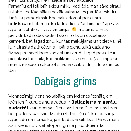
šiem izskaidrojumiem sajuti arī sev aktuālo?
Pamanīju arī ļoti brīnišķīgu mirkli, kad āda man sāka strauji
uzlaboties. Kad sāku mazāk satraukties par tās izskatu!
Tieši tik paradoksāli. Kad sāku domāt par citām,
būtiskākām lietām, nekā katru dienu ”knibināties” ap savu
seju un žēloties – viss izmainījās
Protams, uznāk
periodi, kad rodas kāds diskomforts un disbalanss
ķermenī, bet tagad zinu, kur tas meklējams un ticiet vai nē,
ja ir atrasts dziļš cēlonis – pāris dienu laikā dažas no
fiziskajām neērtībām sadzīst un izzūd. Tagad pasaulē ir
pienākuši tādi laiki, kad notikumi uzņem īpašu tempu un
mums ir iespēja sakārtot savu veselību ātri, ja lūkojamies
dziļi.
Dabīgais grims
Viennozīmīgi viens no labākajiem ikdienas ”tonālajiem
krēmiem”, kuru esmu atradusi ir
Bellapierre minerālu
pūderis
! Lieku pēdiņās ”tonālais krēms”, jo tas nav krēms,
bet pūderis, kas sniedz ādu izlīdzinošu efektu, pasargā
sejas ādu un nomaskē, ja ir kādas nepilnības. Priekš manis
šis ir viens no vislabākajiem grima produktiem, lai