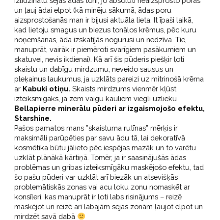
izlīdzinātu sejas ādas toni, jo absolūti neaizsprosto poras
un ļauj ādai elpot (kā minēju sākumā, ādas poru
aizsprostošanās man ir bijusi aktuāla lieta. It īpaši laikā,
kad lietoju smagus un biezus tonālos krēmus, pēc kuru
noņemšanas, āda izskatījās nogurusi un nedzīva. Tie,
manuprāt, vairāk ir piemēroti svarīgiem pasākumiem un
skatuvei, nevis ikdienai). Kā arī šis pūderis piešķir ļoti
skaistu un dabīgu mirdzumu, neveido sausus un
pleķainus laukumus, ja uzklāts pareizi uz mitrinošā krēma
ar
Kabuki otiņu.
Skaists mirdzums vienmēr kļūst
izteiksmīgāks, ja zem vaigu kauliem viegli uzlieku
Bellapierre minerālu pūderi ar izgaismojošo efektu,
Starshine.
Pašos pamatos mans ”skaistuma rutīnas” mērķis ir
maksimāli parūpēties par savu ādu tā, lai dekoratīvā
kosmētika būtu jālieto pēc iespējas mazāk un to varētu
uzklāt plānākā kārtiņā. Tomēr, ja ir saasinājušās ādas
problēmas un gribas izteiksmīgāku maskējošo efektu, tad
šo pašu pūderi var uzklāt arī biezāk un atsevišķās
problemātiskās zonas vai acu loku zonu nomaskēt ar
konsīleri, kas manuprāt ir ļoti labs risinājums – reizē
maskējot un reizē arī labajām sejas zonām ļaujot elpot un
mirdzēt savā dabā