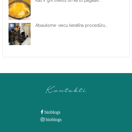
Kas ir ghī sviests un kā to pagatav...
Atsauksme: veicu keratīna procedūru...
Kontakti
bioblogs
bioblogs