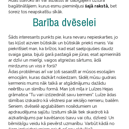
Ādas stāvokli arī var atbalstīt ar dabīgajiem uztura
bagātinātājiem, kurus esmu pieminējusi
šajā rakstā,
bet
šoreiz tos neapskatīšu sīkāk.
Barība dvēselei
Šāds interesants punkts pie, kura nevaru nepieskarties, jo
tas kļūst aizvien būtiskāk un būtiskāk priekš manis. Vai
piekritīsiet man, ka brīžos, kad esat saelpojušies daudz
svaiga gaisa, bijuši garā pastaigā pie jūras, esat apmierināti
ar dzīvi un mierīgi, vaigos atgriežas sārtums, ādā
mirdzums un viss ir forši?
Ādas problēmas arī var ļoti sasaistīt ar mūsos esošajām
emocijām, kuras dažkārt noliedzam, tādēļ mūsu gudrais
ķermenis mums nāk talkā ar atgādinājumu dažādu
neērtību un slimību formā. Man ļoti mīļa ir Luīzes Hejas
grāmatiņa ”Tu vari izdziedināt savu ķermeni”. Luīze ādas
slimības izskaidro kā vēstnesi par iekšējo nemieru, bailēm.
Seniem, dvēselē apglabātiem nosēdumiem un
apdraudējuma sajūtu. Izsitumi sīkāk tiek skaidroti kā
aizkaitinājums par kavēšanos (savu vai citu, dzīves). Un
bērnišķīgu veidu kā pievērst uzmanību. Varbūt kādā no