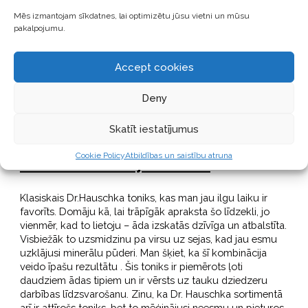
salicilskābi
Mēs izmantojam sīkdatnes, lai optimizētu jūsu vietni un mūsu
pakalpojumu.
”Ātrā palīdzība”, kad jau ir uzmeties kāds izsitums. Ar ērti
lietojamo iepakojumā esošo otiņas uzgali produktu
Accept cookies
uzlieku tieši uz izsituma, vēlams – vairākas reizes dienā.
Sastāvā esošie antibakteriālie augu ekstrakti pēc manas
Deny
pieredzes strādā ļoti labi! Un palīdz izsitumam ātrāk
sadzīt, neatstājot pēc sevis rētu. Man arī patīk, ka šis
produkts nav ļoti kodīgs, bet efektīvs. Kā arī tas izžūst
Skatīt iestatījumus
caurspīdīgs un neatstāj aiz sevis ”pēdas”.
Cookie Policy
Atbildības un saistību atruna
Dr.Hauschka sejas toniks
Klasiskais Dr.Hauschka toniks, kas man jau ilgu laiku ir
favorīts. Domāju kā, lai trāpīgāk apraksta šo līdzekli, jo
vienmēr, kad to lietoju – āda izskatās dzīvīga un atbalstīta.
Visbiežāk to uzsmidzinu pa virsu uz sejas, kad jau esmu
uzklājusi minerālu pūderi. Man šķiet, ka šī kombinācija
veido īpašu rezultātu . Šis toniks ir piemērots ļoti
daudziem ādas tipiem un ir vērsts uz tauku dziedzeru
darbības līdzsvarošanu. Zinu, ka Dr. Hauschka sortimentā
arī ir attīrošs toniks, bet to mēģinājusi neesmu un pieturos