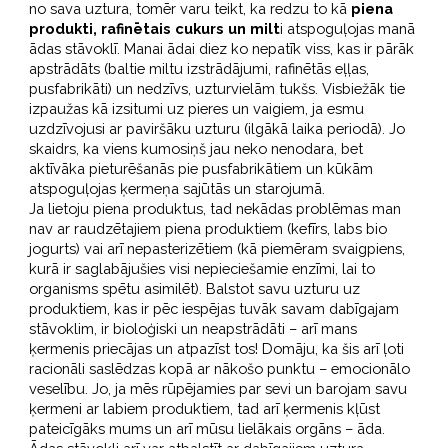
no sava uztura, tomēr varu teikt, ka redzu to kā
piena
produkti, rafinētais cukurs un milt
i atspoguļojas manā
ādas stāvoklī. Manai ādai diez ko nepatīk viss, kas ir pārāk
apstrādāts (baltie miltu izstrādājumi, rafinētās eļļas,
pusfabrikāti) un nedzīvs, uzturvielām tukšs. Visbiežāk tie
izpaužas kā izsitumi uz pieres un vaigiem, ja esmu
uzdzīvojusi ar paviršāku uzturu (ilgākā laika periodā). Jo
skaidrs, ka viens kumosiņš jau neko nenodara, bet
aktīvāka pieturēšanās pie pusfabrikātiem un kūkām
atspoguļojas ķermeņa sajūtās un starojumā.
Ja lietoju piena produktus, tad nekādas problēmas man
nav ar raudzētajiem piena produktiem (kefīrs, labs bio
jogurts) vai arī nepasterizētiem (kā piemēram svaigpiens,
kurā ir saglabājušies visi nepieciešamie enzīmi, lai to
organisms spētu asimilēt). Balstot savu uzturu uz
produktiem, kas ir pēc iespējas tuvāk savam dabīgajam
stāvoklim, ir bioloģiski un neapstrādāti – arī mans
ķermenis priecājas un atpazīst tos! Domāju, ka šis arī ļoti
racionāli saslēdzas kopā ar nākošo punktu – emocionālo
veselību. Jo, ja mēs rūpējamies par sevi un barojam savu
ķermeni ar labiem produktiem, tad arī ķermenis kļūst
pateicīgāks mums un arī mūsu lielākais orgāns – āda.