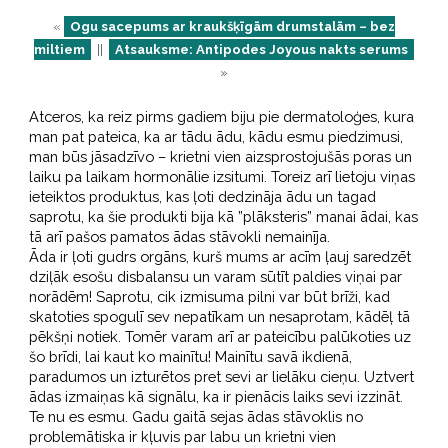
«
Ogu sacepums ar kraukšķīgām drumstalām – bez
miltiem
||
Atsauksme: Antipodes Joyous nakts serums
»
Atceros, ka reiz pirms gadiem biju pie dermatoloģes, kura
man pat pateica, ka ar tādu ādu, kādu esmu piedzimusi,
man būs jāsadzīvo – krietni vien aizsprostojušās poras un
laiku pa laikam hormonālie izsitumi. Toreiz arī lietoju viņas
ieteiktos produktus, kas ļoti dedzināja ādu un tagad
saprotu, ka šie produkti bija kā ”plāksteris” manai ādai, kas
tā arī pašos pamatos ādas stāvokli nemainīja.
Āda ir ļoti gudrs orgāns, kurš mums ar acīm ļauj saredzēt
dziļāk esošu disbalansu un varam sūtīt paldies viņai par
norādēm! Saprotu, cik izmisuma pilni var būt brīži, kad
skatoties spogulī sev nepatīkam un nesaprotam, kādēļ tā
pēkšņi notiek. Tomēr varam arī ar pateicību palūkoties uz
šo brīdi, lai kaut ko mainītu! Mainītu savā ikdienā,
paradumos un izturētos pret sevi ar lielāku cieņu. Uztvert
ādas izmaiņas kā signālu, ka ir pienācis laiks sevi izzināt.
Te nu es esmu. Gadu gaitā sejas ādas stāvoklis no
problemātiska ir kļuvis par labu un krietni vien