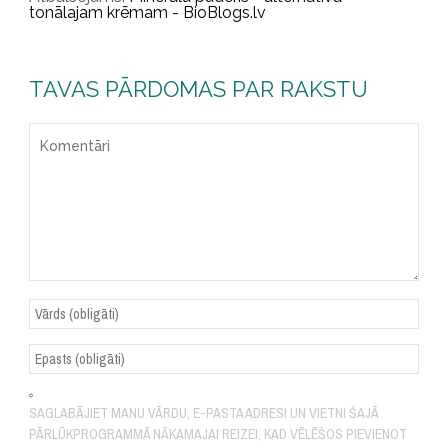
tonālajam krēmam - BioBlogs.lv
TAVAS PĀRDOMAS PAR RAKSTU
SAGLABĀJIET MANU VĀRDU, E-PASTA ADRESI UN VIETNI ŠAJĀ
PĀRLŪKPROGRAMMĀ NĀKAMAJAI REIZEI, KAD VĒLĒŠOS PIEVIENOT