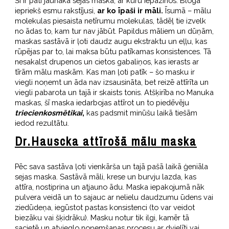
Šī ir pati jaunākā sejas maska, ar kuru iepazinos. Blogā
iepriekš esmu rakstījusi,
ar ko īpaši ir māli.
Īsumā – mālu
molekulas piesaista netīrumu molekulas, tādēļ tie izvelk
no ādas to, kam tur nav jābūt. Papildus māliem un dūņām,
maskas sastāvā ir ļoti daudz augu ekstraktu un eļļu, kas
rūpējas par to, lai maksa būtu patīkamas konsistences. Tā
nesakalst drupenos un cietos gabaliņos, kas ierasts ar
tīrām mālu maskām. Kas man ļoti patīk – šo masku ir
viegli noņemt un āda nav izsausināta, bet reizē attīrīta un
viegli pabarota un tajā ir skaists tonis. Atšķirība no Manuka
maskas, šī maska iedarbojas attīrot un to piedēvēju
triecienkosmētikai
,
kas padsmit minūšu laikā tiešām
iedod rezultātu.
Dr.Hauscka attīrošā mālu maska
Pēc sava sastāva ļoti vienkārša un tajā pašā laikā ģeniāla
sejas maska. Sastāvā māli, krese un burvju lazda, kas
attīra, nostiprina un atjauno ādu. Maska iepakojumā nāk
pulvera veidā un to sajauc ar nelielu daudzumu ūdens vai
ziedūdeņa, iegūstot pastas konsistenci (to var veidot
biezāku vai šķidrāku). Masku notur tik ilgi, kamēr tā
sacietē un atvieglo noņemšanas procesu ar dvielīti vai