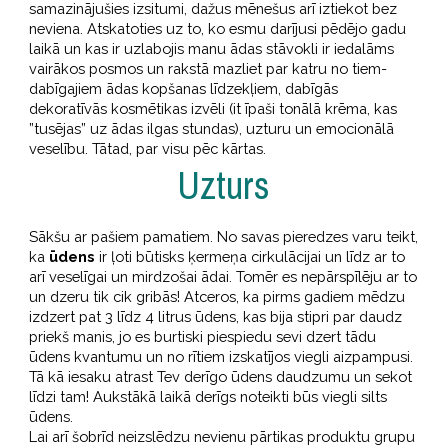
samazinājušies izsitumi, dažus mēnešus arī iztiekot bez
neviena. Atskatoties uz to, ko esmu darījusi pēdējo gadu
laikā un kas ir uzlabojis manu ādas stāvokli ir iedalāms
vairākos posmos un rakstā mazliet par katru no tiem-
dabīgajiem ādas kopšanas līdzekļiem, dabīgās
dekoratīvās kosmētikas izvēli (it īpaši tonālā krēma, kas
”tusējas” uz ādas ilgas stundas), uzturu un emocionālā
veselību. Tātad, par visu pēc kārtas.
Uzturs
Sākšu ar pašiem pamatiem. No savas pieredzes varu teikt,
ka
ūdens
ir ļoti būtisks ķermeņa cirkulācijai un līdz ar to
arī veselīgai un mirdzošai ādai. Tomēr es nepārspīlēju ar to
un dzeru tik cik gribās! Atceros, ka pirms gadiem mēdzu
izdzert pat 3 līdz 4 litrus ūdens, kas bija stipri par daudz
priekš manis, jo es burtiski piespiedu sevi dzert tādu
ūdens kvantumu un no rītiem izskatījos viegli aizpampusi.
Tā kā iesaku atrast Tev derīgo ūdens daudzumu un sekot
līdzi tam! Aukstākā laikā derīgs noteikti būs viegli silts
ūdens.
Lai arī šobrīd neizslēdzu nevienu pārtikas produktu grupu