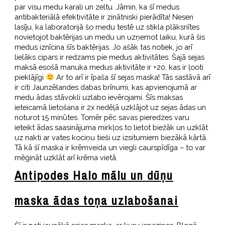
par visu medu karali un zeltu. Jāmin, ka šī medus
antibakteriālā efektivitāte ir zinātniski pierādīta! Nesen
lasīju, ka laboratorijā šo medu testē uz stikla plāksnītes
novietojot baktērijas un medu un uzņemot laiku, kurā šis
medus iznīcina šīs baktērijas. Jo ašāk tas notiek, jo arī
lielāks cipars ir redzams pie medus aktivitātes. Šajā sejas
maksā esošā manuka medus aktivitāte ir +20, kas ir ļooti
pieklājīgi
Ar to arī ir īpaša šī sejas maska! Tās sastāvā arī
ir citi Jaunzēlandes dabas brīnumi, kas apvienojumā ar
medu ādas stāvokli uzlabo ievērojami. Šīs maksas
ieteicamā lietošana ir 2x nedēļā uzklājot uz sejas ādas un
noturot 15 minūtes. Tomēr pēc savas pieredzes varu
ieteikt ādas saasinājuma mirkļos to lietot biežāk un uzklāt
uz nakti ar vates kociņu tieši uz izsitumiem biezākā kārtā.
Tā kā šī maska ir krēmveida un viegli caurspīdīga – to var
mēģināt uzklāt arī krēma vietā.
Antipodes Halo mālu un dūņu
maska ādas toņa uzlabošanai