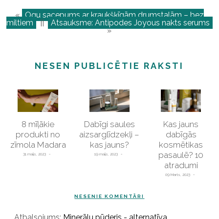
«
Ogu sacepums ar kraukšķīgām drumstalām – bez
miltiem
||
Atsauksme: Antipodes Joyous nakts serums
»
NESEN PUBLICĒTIE RAKSTI
8 mīļākie
Dabīgi saules
Kas jauns
produkti no
aizsarglīdzekļi –
dabīgās
zīmola Madara
kas jauns?
kosmētikas
pasaulē? 10
31 maijs, 2023
19 maijs, 2023
atradumi
09 Marts, 2023
NESENIE KOMENTĀRI
Atbalsojums:
Minerālu pūderis - alternatīva