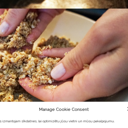
Manage Cookie Consent
 izmantojam sīkdatnes, lai optimizētu jūsu vietni un mūsu pakalpojumu.