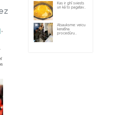
Kas ir ghī sviests
un kā to pagatav...
ez
Atsauksme: veicu
keratīna
»
procedūru...
,
rī
ūs