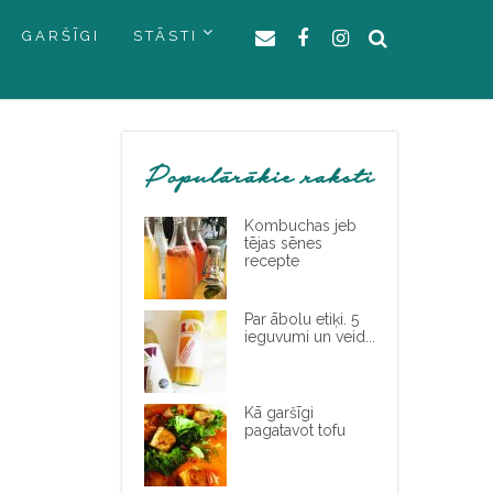
GARŠĪGI
STĀSTI
Populārākie raksti
Kombuchas jeb
tējas sēnes
recepte
Par ābolu etiķi. 5
ieguvumi un veid...
Kā garšīgi
pagatavot tofu