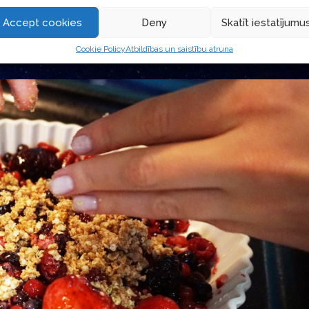
Accept cookies
Deny
Skatīt iestatījumu
Cookie Policy
Atbildības un saistību atruna