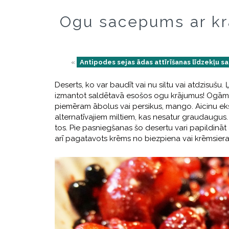
Ogu sacepums ar k
«
Antipodes sejas ādas attīrīšanas līdzekļu s
Deserts, ko var baudīt vai nu siltu vai atdzisušu.
izmantot saldētavā esošos ogu krājumus! Ogām not
piemēram ābolus vai persikus, mango. Aicinu e
alternatīvajiem miltiem, kas nesatur graudaugus. J
tos. Pie pasniegšanas šo desertu vari papildinā
arī pagatavots krēms no biezpiena vai krēmsiera