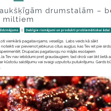
raukšķīgām drumstalām – b
miltiem
alīdzinājums
||
Dabīgie risinājumi un produkti problemātiskai ādai
 Ļoti vienkārši pagatavojams, veselīgs. Labs veids kā sākt
eikti var pievienot jebkurus citus augļus, kas Tev iet pie sirds
ksperimentēt. Drupačas pagatavoju no mājās esošajiem
a Tev nav iebildumi pret graudaugiem, tad droši vari likt lietā a
t ar kūstošu saldējumu vai svaigi uzputotu putukrējumu. Gards b
.