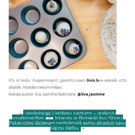
P.S. Ar kodu ”ilvajasmine20” gandrīz visam
livin.lv
e-veikalā -20%
atlaide. Atlaides nesummējas.
Raksta autore: Ilva Jasmīne Bekmane,
@ilva.jasmine
«
Vegāniskais Lieldienu saldums – aprikožu
smalkmaizītes
||
Intervija ar Biotekāri Ilvu Sīpolu.
Pateicoties lēcienam nezināmajā esmu atradusi savu
sapņu darbu.
»