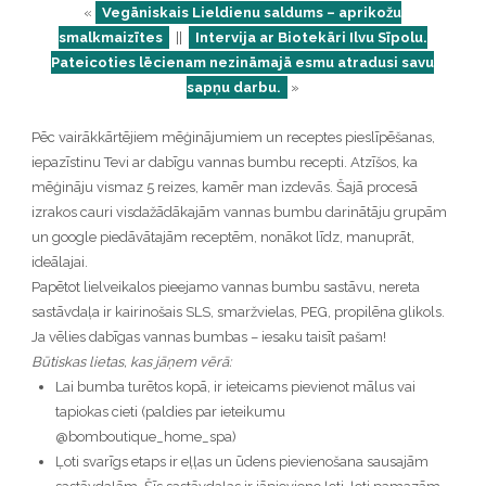
«
Vegāniskais Lieldienu saldums – aprikožu
smalkmaizītes
||
Intervija ar Biotekāri Ilvu Sīpolu.
Pateicoties lēcienam nezināmajā esmu atradusi savu
sapņu darbu.
»
Pēc vairākkārtējiem mēģinājumiem un receptes pieslīpēšanas,
iepazīstinu Tevi ar dabīgu vannas bumbu recepti. Atzīšos, ka
mēģināju vismaz 5 reizes, kamēr man izdevās. Šajā procesā
izrakos cauri visdažādākajām vannas bumbu darinātāju grupām
un google piedāvātajām receptēm, nonākot līdz, manuprāt,
ideālajai.
Papētot lielveikalos pieejamo vannas bumbu sastāvu, nereta
sastāvdaļa ir kairinošais SLS, smaržvielas, PEG, propilēna glikols.
Ja vēlies dabīgas vannas bumbas – iesaku taisīt pašam!
Būtiskas lietas, kas jāņem vērā:
Lai bumba turētos kopā, ir ieteicams pievienot mālus vai
tapiokas cieti (paldies par ieteikumu
@bomboutique_home_spa)
Ļoti svarīgs etaps ir eļļas un ūdens pievienošana sausajām