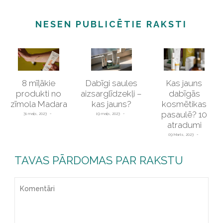
NESEN PUBLICĒTIE RAKSTI
8 mīļākie
Dabīgi saules
Kas jauns
produkti no
aizsarglīdzekļi –
dabīgās
zīmola Madara
kas jauns?
kosmētikas
pasaulē? 10
31 maijs, 2023
19 maijs, 2023
atradumi
09 Marts, 2023
TAVAS PĀRDOMAS PAR RAKSTU