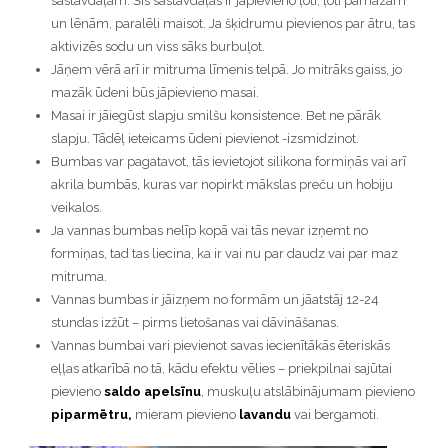
sastāvdaļām. Šīs sastāvdaļas ir jāpievieno ļoti, ļoti pamazām
un lēnām, paralēli maisot. Ja šķidrumu pievienos par ātru, tas
aktivizēs sodu un viss sāks burbuļot.
Jāņem vērā arī ir mitruma līmenis telpā. Jo mitrāks gaiss, jo
mazāk ūdeni būs jāpievieno masai.
Masai ir jāiegūst slapju smilšu konsistence. Bet ne pārāk
slapju. Tādēļ ieteicams ūdeni pievienot -izsmidzinot.
Bumbas var pagatavot, tās ievietojot silikona formiņās vai arī
akrila bumbās, kuras var nopirkt mākslas preču un hobiju
veikalos.
Ja vannas bumbas nelīp kopā vai tās nevar izņemt no
formiņas, tad tas liecina, ka ir vai nu par daudz vai par maz
mitruma.
Vannas bumbas ir jāizņem no formām un jāatstāj 12-24
stundas izžūt – pirms lietošanas vai dāvināšanas.
Vannas bumbai vari pievienot savas iecienītākās ēteriskās
eļļas atkarībā no tā, kādu efektu vēlies – priekpilnai sajūtai
pievieno
saldo apelsīnu
, muskuļu atslābinājumam pievieno
piparmētru,
mieram pievieno
lavandu
vai bergamoti.