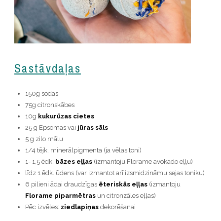
Sastāvdaļas
150g sodas
75g citronskābes
10g
kukurūzas cietes
25 g Epsomas vai
jūras sāls
5 g zilo mālu
1/4 tējk. minerālpigmenta (ja vēlas toni)
1- 1,5 ēdk.
bāzes eļļas
(izmantoju Florame avokado eļļu)
līdz 1 ēdk. ūdens (var izmantot arī izsmidzināmu sejas toniku)
6 pilieni ādai draudzīgas
ēteriskās eļļas
(izmantoju
Florame piparmētras
un citronzāles eļļas)
Pēc izvēles:
ziedlapiņas
dekorēšanai