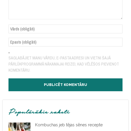
SAGLABĀJIET MANU VĀRDU, E-PASTA ADRESI UN VIETNI ŠAJĀ
PĀRLŪKPROGRAMMĀ NĀKAMAJAI REIZEI, KAD VĒLĒŠOS PIEVIENOT
KOMENTĀRU.
Populārākie raksti
Kombuchas jeb tējas sēnes recepte