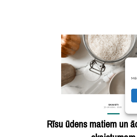
Mēs
SKAISTI
30 oktobris, 2020
Rīsu ūdens matiem un ād