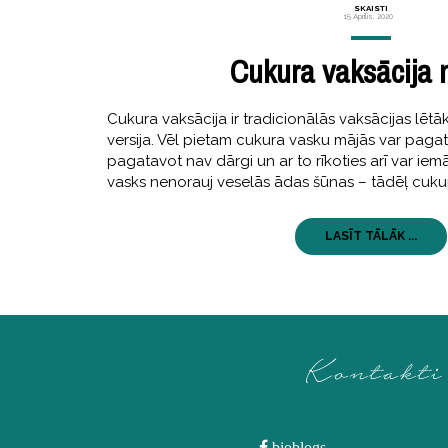
SKAISTI
15 Aprīlis, 2020
Cukura vaksācija 
Cukura vaksācija ir tradicionālās vaksācijas lē
versija. Vēl pietam cukura vasku mājās var pagat
pagatavot nav dārgi un ar to rīkoties arī var iemā
vasks nenorauj veselās ādas šūnas – tādēļ cuku
LASĪT TĀLĀK ...
Kontakti
bioblogs