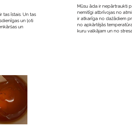
Mūsu āda ir nepārtraukti p
nemitīgi atbrīvojas no at
 tas īstais. Un tas
ir atkarīga no dažādiem pr
sdienīgas un ļoti
no apkārtējās temperatūr
ienkāršas un
kuru valkājam un no stresa