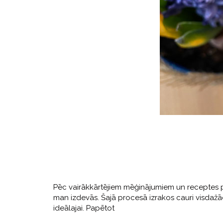
Pēc vairākkārtējiem mēģinājumiem un receptes pi
man izdevās. Šajā procesā izrakos cauri visda
ideālajai. Papētot