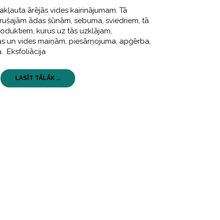
akļauta ārējās vides kairinājumam. Tā
mirušajām ādas šūnām, sebuma, sviedriem, tā
oduktiem, kurus uz tās uzklājam,
as un vides maiņām, piesārņojuma, apģērba,
. Eksfoliācija
LASĪT TĀLĀK ...