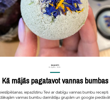
SKAISTI
01 Aprīlis, 2021
Kā mājās pagatavot vannas bumbas
eslīpēšanas, iepazīstinu Tevi ar dabīgu vannas bumbu recepti. 
žādākajām vannas bumbu darinātāju grupām un google piedāvāt