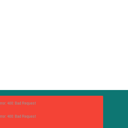
rror: 400: Bad Request
rror: 400: Bad Request