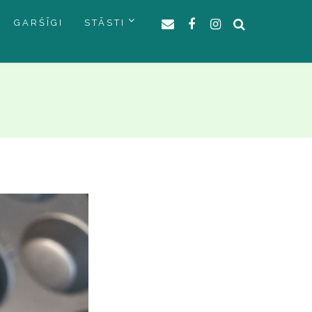
GARŠĪGI
STĀSTI