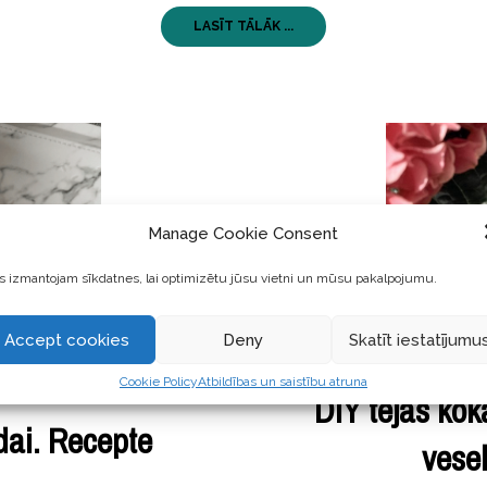
LASĪT TĀLĀK ...
Manage Cookie Consent
 izmantojam sīkdatnes, lai optimizētu jūsu vietni un mūsu pakalpojumu.
Accept cookies
Deny
Skatīt iestatījumu
Cookie Policy
Atbildības un saistību atruna
DIY tējas ko
ai. Recepte
vese