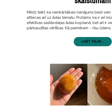
skaistumam
Mēdz teikt, ka vienkāršākais risinājums bieži vien ir
attiecas arī uz ādas tematu. Protams, ka ir arī mū
efektīvas sastāvdaļas ādas kopšanā, bet arī ir v
pārbaudītas vērtības. Kā piemēram – rīsu ūdens.
LASĪT TĀLĀK ...