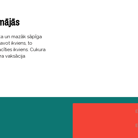
mājās
tāka un mazāk sāpīga
avot ikviens, to
cīties ikviens. Cukura
ra vaksācija
E
E