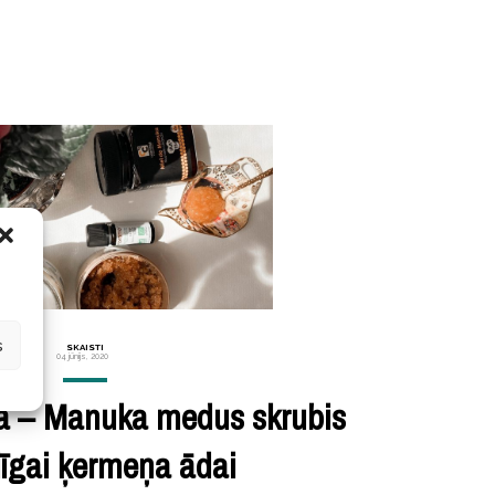
s
SKAISTI
04 jūnijs, 2020
ka – Manuka medus skrubis
līgai ķermeņa ādai