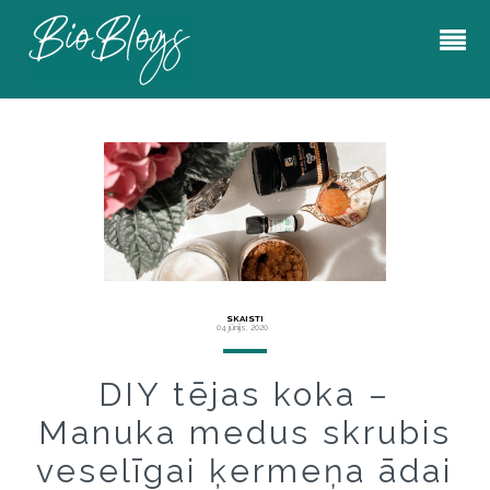
SKAISTI
04 jūnijs, 2020
DIY tējas koka –
Manuka medus skrubis
veselīgai ķermeņa ādai