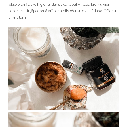
iekšējo un fizisko higiēnu, darīs tikai labu! Ar labu krēmu vien
nepietiek – ir jāpadomā arī par atbilstošu un dziļu ādas attīrīšanu
pirms tam.