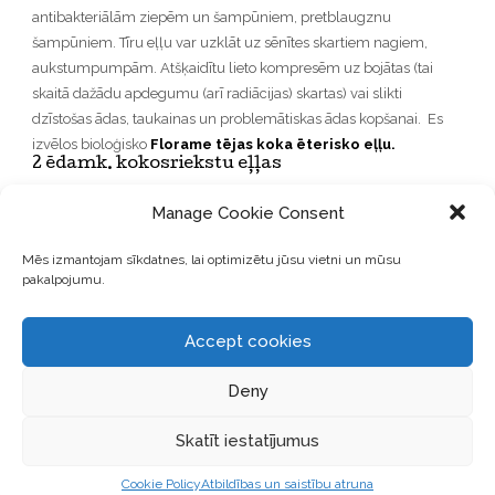
antibakteriālām ziepēm un šampūniem, pretblaugznu
šampūniem. Tīru eļļu var uzklāt uz sēnītes skartiem nagiem,
aukstumpumpām. Atšķaidītu lieto kompresēm uz bojātas (tai
skaitā dažādu apdegumu (arī radiācijas) skartas) vai slikti
dzīstošas ādas, taukainas un problemātiskas ādas kopšanai. Es
izvēlos bioloģisko
Florame tējas koka ēterisko eļļu.
2 ēdamk. kokosriekstu eļļas
Kokosriekstu eļļa satur laurīn- un kaprilskābi. Šīs divas vielas
Manage Cookie Consent
palīdz samazināt apsārtumu un iekaisumus, palīdz izlīdzināt
ādas toni un mazināt izsitumus. Pārliecinies, ka kokosriekstu eļļa,
Mēs izmantojam sīkdatnes, lai optimizētu jūsu vietni un mūsu
kuru izmanto ir dabīga un tā nesatur liekas sastāvdaļas!
pakalpojumu.
Kokosriekstu eļļa skrubim piešķir krēmīgumu un veido patīkamu
konsistenci. Es izvēlos kokosriekstu eļļu bez smaržas no
Accept cookies
Cosmoveda.
Pirms lietošanas to izkausēju līdz šķidrai
konsistencei.
Deny
Skatīt iestatījumus
Cookie Policy
Atbildības un saistību atruna