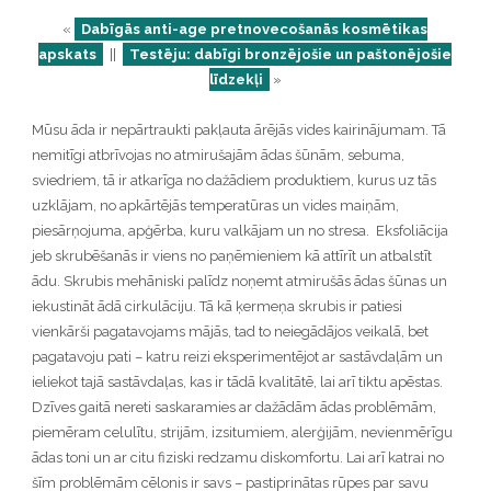
«
Dabīgās anti-age pretnovecošanās kosmētikas
apskats
||
Testēju: dabīgi bronzējošie un paštonējošie
līdzekļi
»
Mūsu āda ir nepārtraukti pakļauta ārējās vides kairinājumam. Tā
nemitīgi atbrīvojas no atmirušajām ādas šūnām, sebuma,
sviedriem, tā ir atkarīga no dažādiem produktiem, kurus uz tās
uzklājam, no apkārtējās temperatūras un vides maiņām,
piesārņojuma, apģērba, kuru valkājam un no stresa. Eksfoliācija
jeb skrubēšanās ir viens no paņēmieniem kā attīrīt un atbalstīt
ādu. Skrubis mehāniski palīdz noņemt atmirušās ādas šūnas un
iekustināt ādā cirkulāciju. Tā kā ķermeņa skrubis ir patiesi
vienkārši pagatavojams mājās, tad to neiegādājos veikalā, bet
pagatavoju pati – katru reizi eksperimentējot ar sastāvdaļām un
ieliekot tajā sastāvdaļas, kas ir tādā kvalitātē, lai arī tiktu apēstas.
Dzīves gaitā nereti saskaramies ar dažādām ādas problēmām,
piemēram celulītu, strijām, izsitumiem, alerģijām, nevienmērīgu
ādas toni un ar citu fiziski redzamu diskomfortu. Lai arī katrai no
šīm problēmām cēlonis ir savs – pastiprinātas rūpes par savu