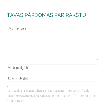
TAVAS PĀRDOMAS PAR RAKSTU
SAGLABĀJIET MANU VĀRDU, E-PASTA ADRESI UN VIETNI ŠAJĀ
PĀRLŪKPROGRAMMĀ NĀKAMAJAI REIZEI, KAD VĒLĒŠOS PIEVIENOT
KOMENTĀRU.