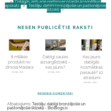
«
Dabīgās anti-age pretnovecošanās kosmētikas
apskats
||
Testēju: dabīgi bronzējošie un paštonējošie
līdzekļi
»
NESEN PUBLICĒTIE RAKSTI
8 mīļākie
Dabīgi saules
Kas jauns
produkti no
aizsarglīdzekļi –
dabīgās
zīmola Madara
kas jauns?
kosmētikas
pasaulē? 10
31 maijs, 2023
19 maijs, 2023
atradumi
09 Marts, 2023
NESENIE KOMENTĀRI
Atbalsojums:
Testēju: dabīgi bronzējošie un
paštonējošie līdzekļi - BioBlogs.lv