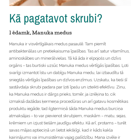
Kā pagatavot skrubi?
1 ēdamk. Manuka medus
Manuka ir visvērtīgākais medus pasaulē. Tam piemīt
antibakteriālas un pretiekaisuma īpašības. Tas arī satur vitamīnus,
aminoskābes un minerālvielas. Tā kā āda ir elpojošs un dzīvs
orgāns – tas burtiski uzsūc Manuka medus vērtīgās īpašības. Ļoti
svarīgi izmantot īstu un dabīgu Manuka medu, lai izbaudītu tā
sniegtās vērtīgās īpašības un dzīvos enzīmus. Uzskatu, ka tieši šī
sastāvdaļa skrubi padara par ļoti īpašu un izteikti efektīvu. Zinu,
ka Manuka medus ir dārgs prieks, tomēr, ja izrēķina to, cik
izmaksā dažādas ķermeņa procedūras un arī gatavu kosmētikas
produktu iegāde, tad ilgtermiņā šāda Manuka medus burciņa
atmaksājas – to var pievienot skrubjiem, maskām – matu, sejas,
krēmiem un izjust tiešām jaudīgu efektu. Kā arī, protams – turēt
savas mājas aptieciņā un lietot iekšķīgi, kad ir kāds kakla
kairinājums vai imunsistēmai vajag palīdzību. Mana izvēle ir