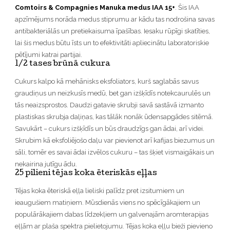
Comtoirs & Compagnies Manuka medus IAA 15+
. Šis IAA
apzīmējums norāda medus stiprumu ar kādu tas nodrošina savas
antibakteriālās un pretiekaisuma īpašības. Iesaku rūpīgi skatīties,
lai šis medus būtu īsts un to efektivitāti apliecinātu laboratoriskie
pētījumi katrai partijai.
1/2 tases brūnā cukura
Cukurs kalpo kā mehānisks eksfoliators, kurš saglabās savus
graudiņus un neizkusīs medū, bet gan izšķīdīs notekcaurulēs un
tās neaizsprostos. Daudzi gatavie skrubji savā sastāvā izmanto
plastiskas skrubja daļiņas, kas tālāk nonāk ūdensapgādes sitēmā.
Savukārt – cukurs izšķīdīs un būs draudzīgs gan ādai, arī videi.
Skrubim kā eksfoliējošo daļu var pievienot arī kafijas biezumus un
sāli, tomēr es savai ādai izvēlos cukuru – tas šķiet vismaigākais un
nekairina jutīgu ādu.
25 pilieni tējas koka ēteriskās eļļas
Tējas koka ēteriskā eļļa lieliski palīdz pret izsitumiem un
ieaugušiem matiņiem. Mūsdienās viens no spēcīgākajiem un
populārākajiem dabas līdzekļiem un galvenajām aromterapijas
eļļām ar plaša spektra pielietojumu. Tējas koka eļļu bieži pievieno