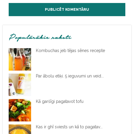
Populārākie raksti
Kombuchas jeb tējas sēnes recepte
Par ābolu etiķi. 5 ieguvumi un veid...
Kā garšīgi pagatavot tofu
Kas ir ghī sviests un kā to pagatav...