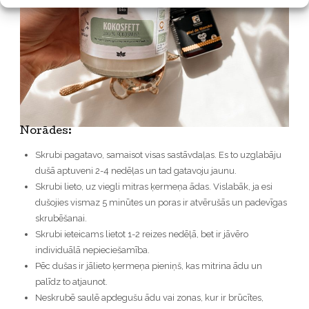
Norādes:
Skrubi pagatavo, samaisot visas sastāvdaļas. Es to uzglabāju
dušā aptuveni 2-4 nedēļas un tad gatavoju jaunu.
Skrubi lieto, uz viegli mitras ķermeņa ādas. Vislabāk, ja esi
dušojies vismaz 5 minūtes un poras ir atvērušās un padevīgas
skrubēšanai.
Skrubi ieteicams lietot 1-2 reizes nedēļā, bet ir jāvēro
individuālā nepieciešamība.
Pēc dušas ir jālieto ķermeņa pieniņš, kas mitrina ādu un
palīdz to atjaunot.
Neskrubē saulē apdegušu ādu vai zonas, kur ir brūcītes,