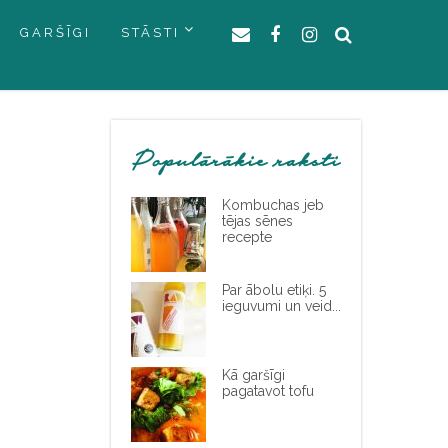
GARŠĪGI
STĀSTI
Populārākie raksti
Kombuchas jeb
tējas sēnes
recepte
Par ābolu etiķi. 5
ieguvumi un veid...
Kā garšīgi
pagatavot tofu