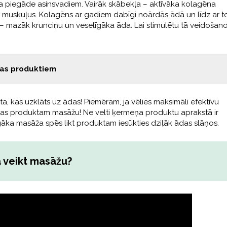
kļa piegāde asinsvadiem. Vairāk skābekļa – aktīvāka kolagēna
un muskuļus. Kolagēns ar gadiem dabīgi noārdās ādā un līdz ar t
– mazāk krunciņu un veselīgāka āda. Lai stimulētu tā veidošan
nas produktiem
ta, kas uzklāts uz ādas! Piemēram, ja vēlies maksimāli efektīvu
šanas produktam masāžu! Ne velti ķermeņa produktu aprakstā ir
tīgāka masāža spēs likt produktam iesūkties dziļāk ādas slāņos.
 veikt masāžu?