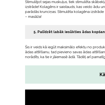
Stimulējot sejas muskuļus, tiek stimulēta skābe
izstrāde! Kolagēns ir saistauds, kas veido ādu 
parādās krunciņas. Stimulēta kolagēna izstrāde 
– masāža!
5. Palīdzēt labāk iesūkties ādas kopša
Šis ir veids kā iegūt maksimālo efektu no produk
ādas attīrīšanu, tad pievieno savas ādas attīrī
norādīts, ka tie ir jāiemasē ādā. Tādēļ arī pama
Kā