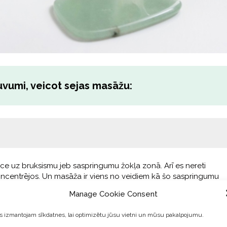
uvumi, veicot sejas masāžu:
ence uz bruksismu jeb saspringumu žokļa zonā. Arī es nereti
oncentrējos. Un masāža ir viens no veidiem kā šo saspringumu
as ovāls paliek slaidāks, jo muskulis, kas ir žokļa zonā samazina
Manage Cookie Consent
bkāda veida saspringumu. Arī samazinot piemēram krunciņas un
 izmantojam sīkdatnes, lai optimizētu jūsu vietni un mūsu pakalpojumu.