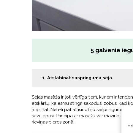
5 galvenie ieg
1. Atslābināt saspringumu sejā
Sejas masāža ir ļoti vērtīga tiem, kuriem ir tend
atskāršu, ka esmu stingri sakodusi zobus, kad k
mazināt. Nereti pat atrisinot šo saspringumu, sej
savu aprisi. Principā ar masāžu var mazināt je
rieviņas pieres zonā.
Mēs