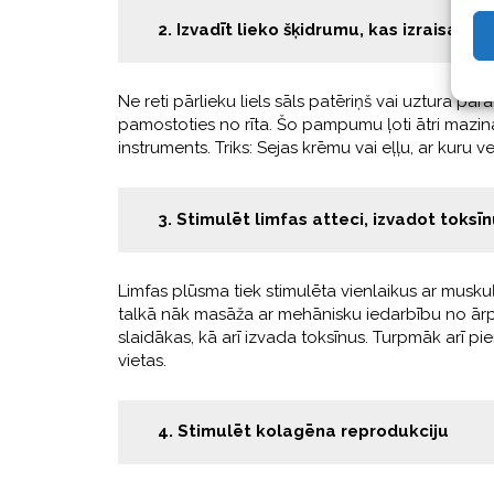
2. Izvadīt lieko šķidrumu, kas izraisa 
Ne reti pārlieku liels sāls patēriņš vai uztura par
pamostoties no rīta. Šo pampumu ļoti ātri mazina
instruments. Triks: Sejas krēmu vai eļļu, ar kuru 
3. Stimulēt limfas atteci, izvadot toksī
Limfas plūsma tiek stimulēta vienlaikus ar muskuļ
talkā nāk masāža ar mehānisku iedarbību no ārp
slaidākas, kā arī izvada toksīnus. Turpmāk arī 
vietas.
4. Stimulēt kolagēna reprodukciju