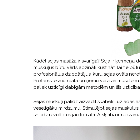
Kādēļ sejas masāža ir svarīga? Seja ir ķermeņa d
muskuļus būtu vērts apzināti kustināt, lai tie b
profesionālus dziedātājus, kuru sejas ovāls nereti 
Protams, esmu reāla un ņemu vērā arī mūsdienu 
paliek uzticīgi dabīgām metodēm un šīs uzticības
Sejas muskuļi palīdz aizvadīt skābekli uz ādas as
veselīgāku mirdzumu. Stimulējot sejas muskuļus, ti
sniedz rezultātus jau ļoti ātri. Atšķirība ir redz