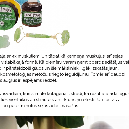
aļa ar 43 muskuļiem! Un tāpat kā ķermeņa muskuļus, arī sejas
ūtu vislabākajā formā. Kā piemēru varam ņemt operdziedātājus vai
ir pārsteidzoši gluds un šie mākslinieki ilgāk izskatās jauni.
kosmetoloģijas metožu sniegto ieguldījumu. Tomēr arī daudzi
 augļus ir iespējams redzēt.
insvadiem, kuri stimulē kolagēna izstrādi, kā rezultātā āda iegū
ek vienlaikus arī stimulēts anti-krunciņu efekts. Un tas viss
ama jau pēc 1 minūtes sejas ādas masāžas.