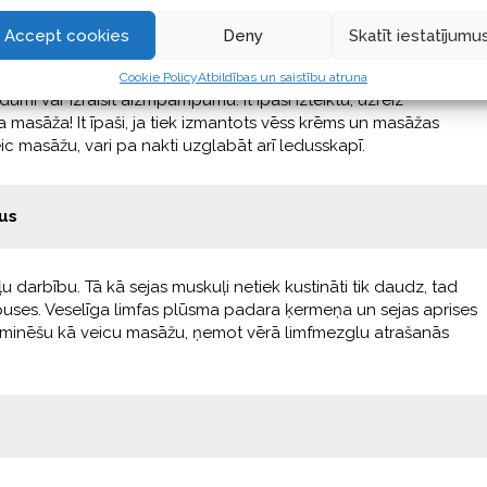
ādas aizpampumu
Accept cookies
Deny
Skatīt iestatījumu
Cookie Policy
Atbildības un saistību atruna
adumi var izraisīt aizmpampumu. It īpaši izteiktu, uzreiz
 masāža! It īpaši, ja tiek izmantots vēss krēms un masāžas
veic masāžu, vari pa nakti uzglabāt arī ledusskapī.
nus
u darbību. Tā kā sejas muskuļi netiek kustināti tik daudz, tad
uses. Veselīga limfas plūsma padara ķermeņa un sejas aprises
pieminēšu kā veicu masāžu, ņemot vērā limfmezglu atrašanās