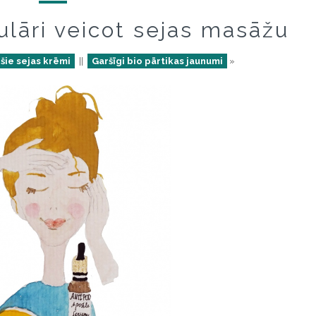
ulāri veicot sejas masāžu
ošie sejas krēmi
||
Garšīgi bio pārtikas jaunumi
»