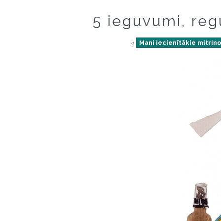
5 ieguvumi, reg
«
Mani iecienītākie mitrin