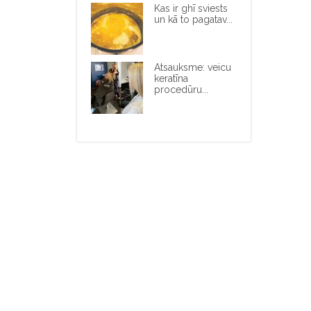
Kas ir ghī sviests
un kā to pagatav...
Atsauksme: veicu
keratīna
procedūru...