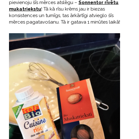
pievienoju šīs mērces atslēgu –
Sonnentor rīvētu
mukatriekstu
! Tā kā rīsu krēms jau ir biezas
konsistences un tumīgs, tas ārkārtīgi atvieglo šīs
mērces pagatavošanu. Tā ir gatava 1 minūtes laikā!