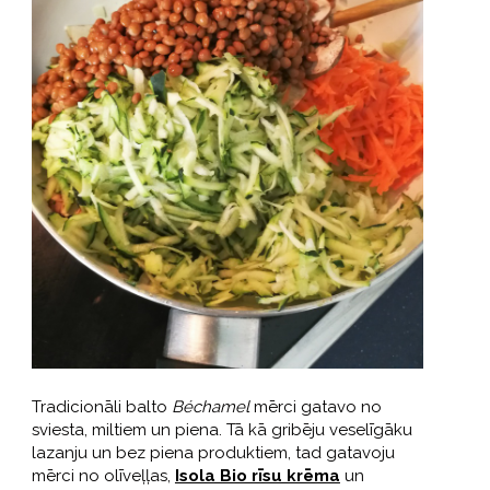
Tradicionāli balto
Béchamel
mērci gatavo no
sviesta, miltiem un piena. Tā kā gribēju veselīgāku
lazanju un bez piena produktiem, tad gatavoju
mērci no olīveļļas,
Isola Bio rīsu krēma
un