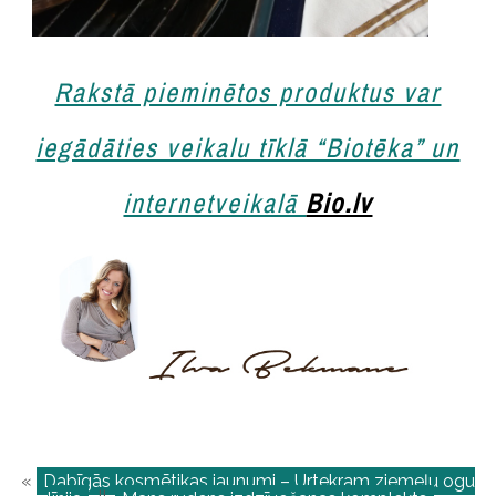
Rakstā pieminētos produktus var
iegādāties veikalu tīklā “Biotēka” un
internetveikalā
Bio.lv
«
Dabīgās kosmētikas jaunumi – Urtekram ziemeļu ogu