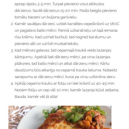
apcep sīpolu 3-5 min. Turpat pievieno visus atlikušos
dārzeņus. Sautē dārzeņus 15-20 min. Pašās beigās pievieno
tomātu biezeni un buljona garšvielu.
Kamēr sautējas dārzeņi, uzliek karsēties cepeškrāsnī uz 180C
un pagatavo balto mērci. Pannā uzkarsē eļļu un tajā iemaisa
rīsu krēmu. Kad uzmet burbuli, tad nogriež karstumu un
pievieno sāli un uzrīvē muskatriekstu.
Kad mērces gatavas, tad cepamajā traukā veido lazanjas
kārtojumu. Apakšā liek dārzeņu mērci, pa virsu lazanjas
plāksnes, tad balto mērci un atkal dārzeņu mērci. Kārtu
daudzums būs atkarīgs no cepamā trauka lieluma. Nobeidz
sacepumu ar dārzeņu mērci, kurai pa virsu uzbirdina sieru.
Apklāj cepamo trauku ar foliju un liek krāsnī uz 40-45 min.
Noņem foliju un cep vēl 10 min, kamēr lazanja kļūst zeltaina.
Bauda, kamēr vēl tā silta!