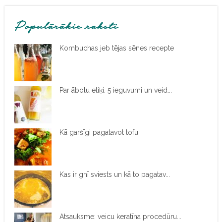
Populārākie raksti
Kombuchas jeb tējas sēnes recepte
Par ābolu etiķi. 5 ieguvumi un veid...
Kā garšīgi pagatavot tofu
Kas ir ghī sviests un kā to pagatav...
Atsauksme: veicu keratīna procedūru...