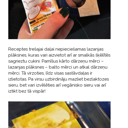
Receptes trešajai daļai nepieciešamas lazanjas
plāksnes, kuras vari aizvietot arī ar smalkās šķēlītēs
sagrieztu cukini. Pamīšus kārto dārzeņu mērci –
lazanjas plāksnes – balto mērci un atkal dārzeņu
mērci. Tā virzoties, līdz visas sastāvdaļas ir
izlietotas. Pa virsu uzbirdināju mazliet bezlaktozes
sieru, bet vari izvēlēties arī vegānisko sieru vai arī
iztikt bez tā vispār!