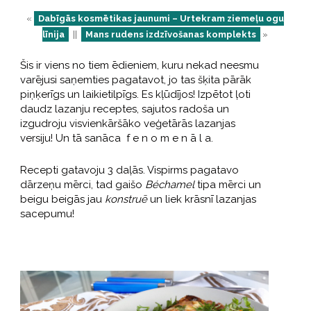
«
Dabīgās kosmētikas jaunumi – Urtekram ziemeļu ogu
līnija
||
Mans rudens izdzīvošanas komplekts
»
Šis ir viens no tiem ēdieniem, kuru nekad neesmu
varējusi saņemties pagatavot, jo tas šķita pārāk
piņķerīgs un laikietilpīgs. Es kļūdījos! Izpētot ļoti
daudz lazanju receptes, sajutos radoša un
izgudroju visvienkāršāko veģetārās lazanjas
versiju! Un tā sanāca f e n o m e n ā l a.
Recepti gatavoju 3 daļās. Vispirms pagatavo
dārzeņu mērci, tad gaišo
Béchamel
tipa mērci un
beigu beigās jau
konstruē
un liek krāsnī lazanjas
sacepumu!