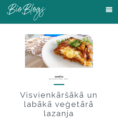
GARŠĪGI
29 Septembris, 2017
Visvienkāršākā un
labākā veģetārā
lazanja