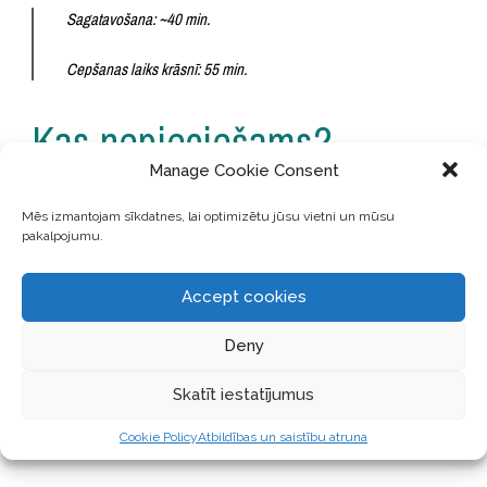
Sagatavošana: ~40 min.
Cepšanas laiks krāsnī: 55 min.
Kas nepieciešams?
Manage Cookie Consent
Dārzeņu mērce
Mēs izmantojam sīkdatnes, lai optimizētu jūsu vietni un mūsu
pakalpojumu.
Eļļa cepšanai
½ liela sīpola, smalki sakapāta
Accept cookies
2 selerijas kāti, smalki sakapāti
1 vidējs burkāns, sarīvēts
Deny
½ cukini, sarīvēta
1 tase (ap 150g) novārītas
Rapunzel brūnās lēcas
Skatīt iestatījumus
1 tase sagrieztu sēņu (es izmantoju brūnās portobello sēnes)
300 g
Alce Nero tomātu biezeņa ar baziliku
Cookie Policy
Atbildības un saistību atruna
1 tējk.
Rapunzel beramā dārzeņu buljona