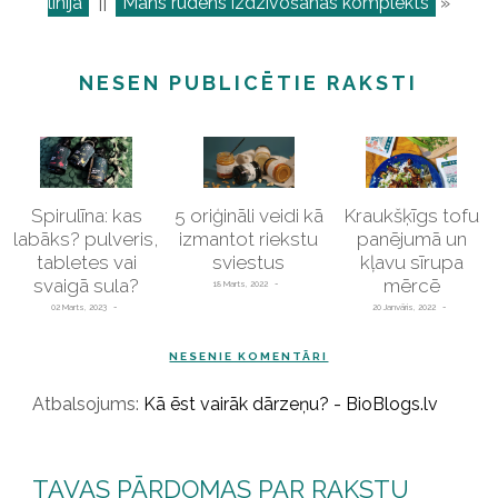
līnija
||
Mans rudens izdzīvošanas komplekts
»
NESEN PUBLICĒTIE RAKSTI
Spirulīna: kas
5 oriģināli veidi kā
Kraukšķīgs tofu
labāks? pulveris,
izmantot riekstu
panējumā un
tabletes vai
sviestus
kļavu sīrupa
svaigā sula?
mērcē
18 Marts, 2022
02 Marts, 2023
20 Janvāris, 2022
NESENIE KOMENTĀRI
Atbalsojums:
Kā ēst vairāk dārzeņu? - BioBlogs.lv
TAVAS PĀRDOMAS PAR RAKSTU