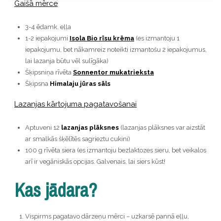
Gaišā mērce
3-4 ēdamk. eļļa
1-2 iepakojumi
Isola Bio rīsu krēma
(es izmantoju 1
iepakojumu, bet nākamreiz noteikti izmantošu 2 iepakojumus,
lai lazanja būtu vēl sulīgāka)
Šķipsniņa rīvēta
Sonnentor mukatrieksta
Šķipsna
Himalaju jūras sāls
Lazanjas kārtojuma pagatavošanai
Aptuveni 12
lazanjas plāksnes
(lazanjas plāksnes var aizstāt
ar smalkās šķēlītēs sagrieztu cukini)
100 g rīvēta siera (es izmantoju bezlaktozes sieru, bet veikalos
arī ir vegāniskās opcijas. Galvenais, lai siers kūst!
Kas jādara?
Vispirms pagatavo dārzeņu mērci – uzkarsē pannā eļļu,