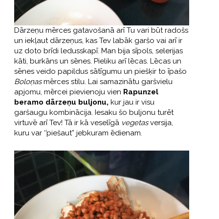
Dārzeņu mērces gatavošanā arī Tu vari būt radošs
un iekļaut dārzeņus, kas Tev labāk garšo vai arī ir
uz doto brīdi ledusskapī. Man bija sīpols, selerijas
kāti, burkāns un sēnes. Pieliku arī lēcas. Lēcas un
sēnes veido papildus sātīgumu un piešķir to īpašo
Boloņas
mērces stilu. Lai samazinātu garšvielu
apjomu, mērcei pievienoju vien
Rapunzel
beramo dārzeņu buljonu,
kur jau ir visu
garšaugu kombinācija. Iesaku šo buljonu turēt
virtuvē arī Tev! Tā ir kā veselīgā
vegetas
versija,
kuru var ‘’piešaut” jebkuram ēdienam.