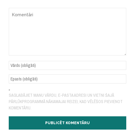
SAGLABĀJIET MANU VĀRDU, E-PASTA ADRESI UN VIETNI ŠAJĀ
PĀRLŪKPROGRAMMĀ NĀKAMAJAI REIZEI, KAD VĒLĒŠOS PIEVIENOT
KOMENTĀRU.