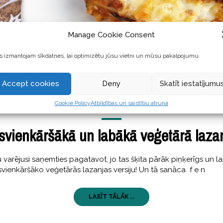
Manage Cookie Consent
 izmantojam sīkdatnes, lai optimizētu jūsu vietni un mūsu pakalpojumu.
Accept cookies
Deny
Skatīt iestatījumu
Cookie Policy
Atbildības un saistību atruna
GARŠĪGI
29 Septembris, 2017
svienkāršākā un labākā veģetārā laza
arējusi saņemties pagatavot, jo tas šķita pārāk piņķerīgs un laiki
svienkāršāko veģetārās lazanjas versiju! Un tā sanāca f e n
LASĪT TĀLĀK ...