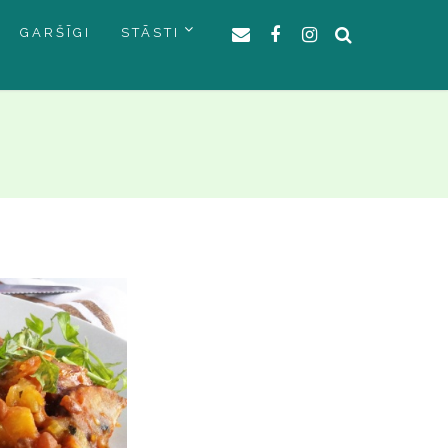
GARŠĪGI
STĀSTI