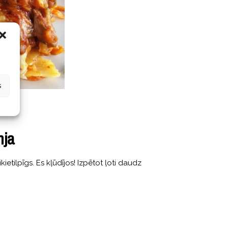
s
nja
etilpīgs. Es kļūdījos! Izpētot ļoti daudz