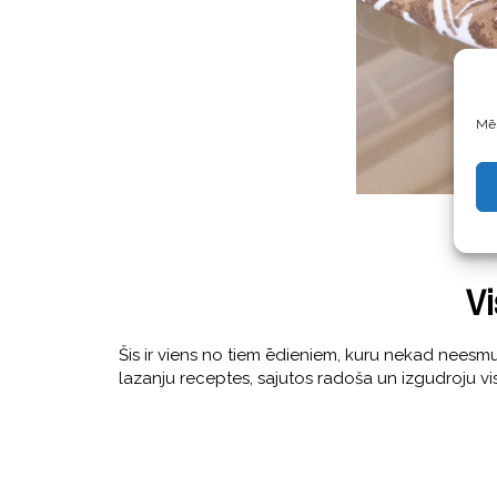
Mēs
Vi
Šis ir viens no tiem ēdieniem, kuru nekad neesmu v
lazanju receptes, sajutos radoša un izgudroju vi