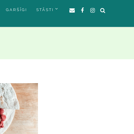
GARŠĪGI
STĀSTI