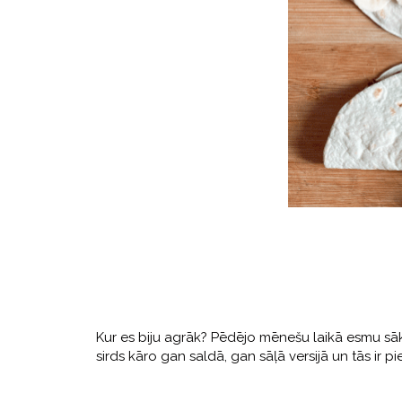
Kur es biju agrāk? Pēdējo mēnešu laikā esmu sākus
sirds kāro gan saldā, gan sāļā versijā un tās i