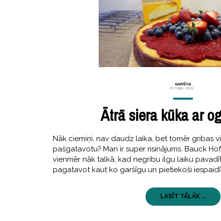
GARŠĪGI
20 maijs, 2019
Ātrā siera kūka ar o
Nāk ciemiņi, nav daudz laika, bet tomēr gribas v
pašgatavotu? Man ir super risinājums. Bauck Hof 
vienmēr nāk talkā, kad negribu ilgu laiku pavadīt
pagatavot kaut ko garšīgu un pietiekoši iespaidī
LASĪT TĀLĀK ...