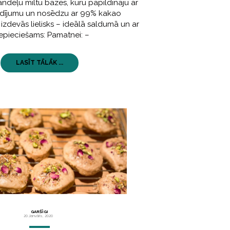
deļu miltu bāzes, kuru papildināju ar
ldījumu un nosēdzu ar 99% kakao
izdevās lielisks – ideālā saldumā un ar
Nepieciešams: Pamatnei: –
LASĪT TĀLĀK ...
GARŠĪGI
20 Janvāris, 2020