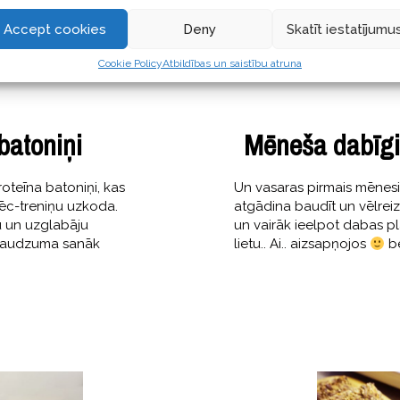
Accept cookies
Deny
Skatīt iestatījumu
Cookie Policy
Atbildības un saistību atruna
batoniņi
Mēneša dabīgie
oteīna batoniņi, kas
Un vasaras pirmais mēnesi
 pēc-treniņu uzkoda.
atgādina baudīt un vēlreiz
u un uzglabāju
un vairāk ieelpot dabas p
u daudzuma sanāk
lietu.. Ai.. aizsapņojos
be