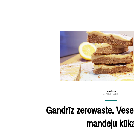
GARŠĪGI
15 Aprīlis, 2019
Gandrīz zerowaste. Vesel
mandeļu kūk