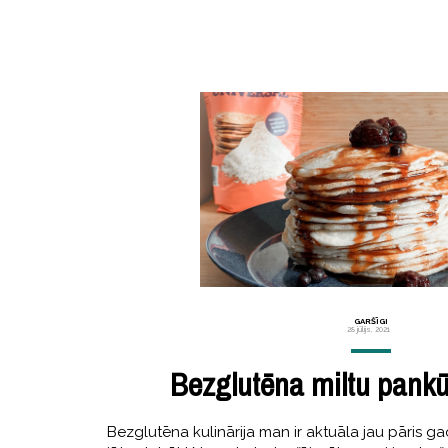
GARŠĪGI
28 jūlijs, 2021
Bezglutēna miltu pankū
Bezglutēna kulinārija man ir aktuāla jau pāris gad