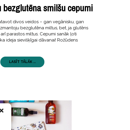
u bezglutēna smilšu cepumi
tavot divos veidos – gan vegānisku, gan
zmantoju bezglutēna miltus, bet, ja glutēns
 arī parastos miltus. Cepumi sanāk ļoti
eliska ideja sievišķīgai dāvanai! Rožūdens
LASĪT TĀLĀK ...