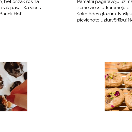
o, bet drīzāk rosina
Pamatni pagatavoju uz man
rāk pašai. Kā viens
zemesriekstu-karameļu pi
 Bauck Hof
šokolādes glazūru. Našķis 
pievienoto uzturvērtību! 