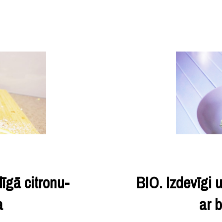
īgā citronu-
BIO. Izdevīgi u
a
ar 