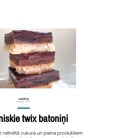
GARŠĪGI
10 jūnijs, 2021
iskie twix batoniņi
z rafinētā cukura un piena produktiem.