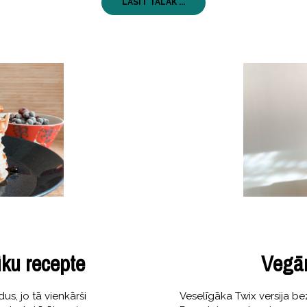
LASĪT TĀLĀK ...
ku recepte
Vegān
us, jo tā vienkārši
Veselīgāka Twix versija be