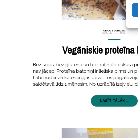
UNCATEGORIZED
30 Septembris, 2019
Vegāniskie proteīna 
Bez sojas, bez glutēna un bez rafinētā cukura pr
nav jācep! Proteīna batoniņi ir lieliska pirms un
Labi noder arī kā enerģijas deva. Tos pagatavoj
saldētavā līdz 1 mēnesim. No uzrādītā izejviel
LASĪT TĀLĀK ...