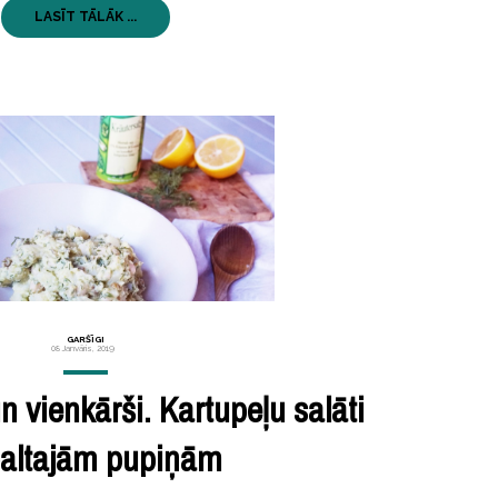
LASĪT TĀLĀK ...
GARŠĪGI
08 Janvāris, 2019
n vienkārši. Kartupeļu salāti
baltajām pupiņām