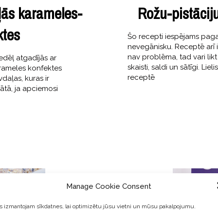
ļās karameles-
Rožu-pistācij
ktes
Šo recepti iespējams paga
nevegānisku. Receptē arī i
nav problēma, tad vari likt
nedēļ atgadījās ar
skaisti, saldi un sātīgi. Li
arameles konfektes
receptē
daļas, kuras ir
ātā, ja apciemosi
Manage Cookie Consent
 izmantojam sīkdatnes, lai optimizētu jūsu vietni un mūsu pakalpojumu.