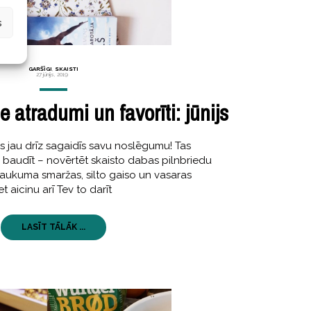
s
GARŠĪGI
,
SKAISTI
27 jūnijs, 2019
 atradumi un favorīti: jūnijs
s jau drīz sagaidīs savu noslēgumu! Tas
 baudīt – novērtēt skaisto dabas pilnbriedu
laukuma smaržas, silto gaiso un vasaras
t aicinu arī Tev to darīt
LASĪT TĀLĀK ...