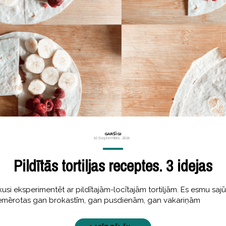
GARŠĪGI
10 Septembris, 2021
Pildītās tortiljas receptes. 3 idejas
i eksperimentēt ar pildītajām-locītajām tortiljām. Es esmu sajūsm
r piemērotas gan brokastīm, gan pusdienām, gan vakariņām