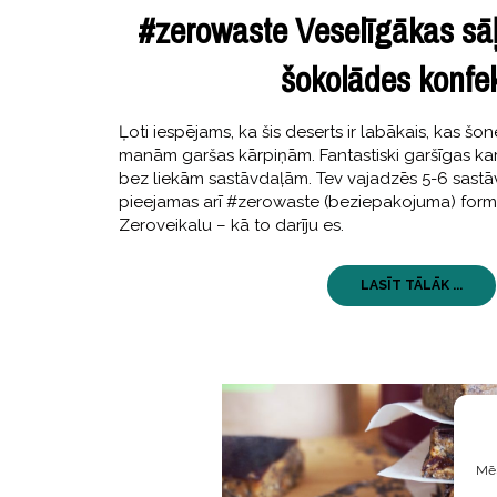
#zerowaste Veselīgākas sā
šokolādes konfe
Ļoti iespējams, ka šis deserts ir labākais, kas šo
manām garšas kārpiņām. Fantastiski garšīgas k
bez liekām sastāvdaļām. Tev vajadzēs 5-6 sastāv
pieejamas arī #zerowaste (beziepakojuma) form
Zeroveikalu – kā to darīju es.
LASĪT TĀLĀK ...
Mēs