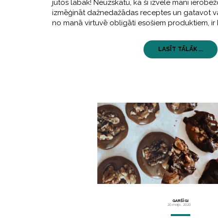
jūtos labāk! Neuzskatu, ka šī izvēle mani ierobež
izmēģināt dažnedažādas receptes un gatavot vai
no manā virtuvē obligāti esošiem produktiem, ir
LASĪT TĀLĀK ...
GARŠĪGI
20 maijs, 2020