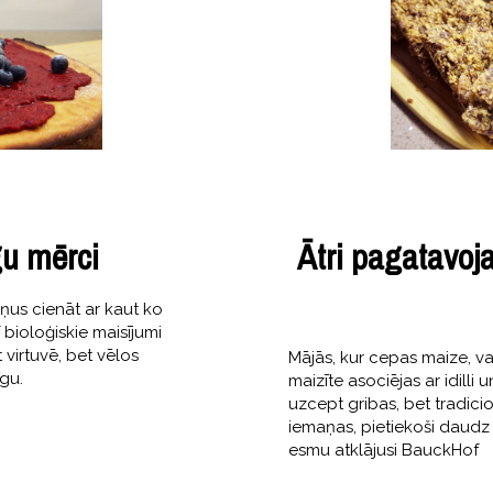
gu mērci
Ātri pagatavoj
iņus cienāt ar kaut ko
bioloģiskie maisījumi
 virtuvē, bet vēlos
Mājās, kur cepas maize, v
gu.
maizīte asociējas ar idilli 
uzcept gribas, bet tradic
iemaņas, pietiekoši daudz
esmu atklājusi BauckHof