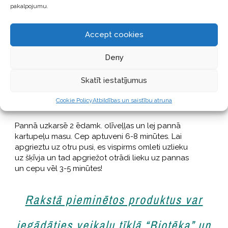
pannā labi daudz olīveļļas un liek kartupeļu
pakalpojumu.
ripiņas, sakapātu sīpolu un sāli. Pielej klāt vēl
olīveļļu, lai kartupeļi būtu gandrīz vai pārklāti ar to.
Accept cookies
Cep tos kraukšķīgus un brūnus, aptuveni 20
minūtes!
Deny
Bļodā liec turku zirņu miltus un ūdeni, pievieno sāli
Skatīt iestatījumus
un piparus, kārtīgi samaisi! Turpat pievieno ceptos
kartupeļus un sajauc visu. Ļauj maisījumam
Cookie Policy
Atbildības un saistību atruna
pastāvēt aptuveni 10-15 minūtes.
Pannā uzkarsē 2 ēdamk. olīveļļas un lej pannā
kartupeļu masu. Cep aptuveni 6-8 minūtes. Lai
apgrieztu uz otru pusi, es vispirms omleti uzlieku
uz šķīvja un tad apgriežot otrādi lieku uz pannas
un cepu vēl 3-5 minūtes!
Rakstā pieminētos produktus var
iegādāties veikalu tīklā “Biotēka” un