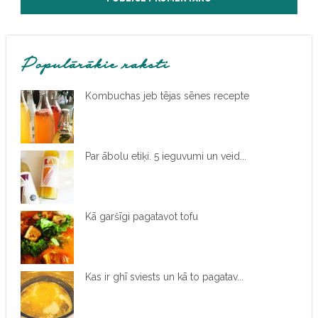
Populārākie raksti
Kombuchas jeb tējas sēnes recepte
Par ābolu etiķi. 5 ieguvumi un veid...
Kā garšīgi pagatavot tofu
Kas ir ghī sviests un kā to pagatav...