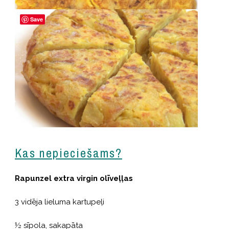
Save
Kas nepieciešams?
Rapunzel extra virgin olīveļļas
3 vidēja lieluma kartupeļi
½ sīpola, sakapāta