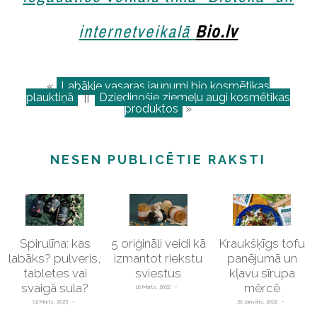
internetveikalā
Bio.lv
«
Labākie vasaras jaunumi bio kosmētikas
plauktiņā
||
Dziedinošie ziemeļu augi kosmētikas
produktos
»
NESEN PUBLICĒTIE RAKSTI
Spirulīna: kas
5 oriģināli veidi kā
Kraukšķīgs tofu
labāks? pulveris,
izmantot riekstu
panējumā un
tabletes vai
sviestus
kļavu sīrupa
svaigā sula?
mērcē
18 Marts, 2022
02 Marts, 2023
20 Janvāris, 2022