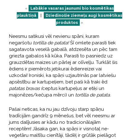
«
Labākie vasaras jaunumi bio kosmētikas
plauktiņā
||
Dziedinošie ziemeļu augi kosmētikas
produktos
»
Neesmu satikusi vēl nevienu spāni, kuram
negaršotu
tortilla de patata!
Šī omlete parasti tiek
sagatavota veselā gabalā, atdzesēta un pēc tam
griezta gabalos kā kūka. Parasti to pasniedz uz
grauzdētas maizes un pārlej ar olīveļļu. Turklāt šis
ēdiens ir piemērots jebkurai ēdienreizei vai
uzkodai! Ironiski, ka spāņi uzjautrinās par latviešu
apsēstību ar kartupeļiem, bet paši kā traki ēd
patatas bravas (
ceptus kartupeļus ar etiķi un
majonēzes/kečupa mērci) un
tortilla de patata
.
Pašai neticas, ka nu jau dzīvoju starp spāņu
tradīcijām gandrīz 9 mēnešus, bet vēl neesmu ar
jums dalījusies ar kādu no tradicionālajām
receptēm! Jāsaka gan, ka spāņi ir visnotaļ ne-
veģetāru maltīšu cienītāji, tādēļ ir grūtāk pielāgot