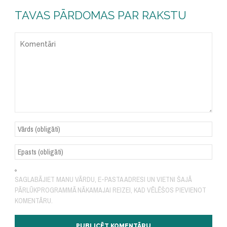
TAVAS PĀRDOMAS PAR RAKSTU
SAGLABĀJIET MANU VĀRDU, E-PASTA ADRESI UN VIETNI ŠAJĀ
PĀRLŪKPROGRAMMĀ NĀKAMAJAI REIZEI, KAD VĒLĒŠOS PIEVIENOT
KOMENTĀRU.