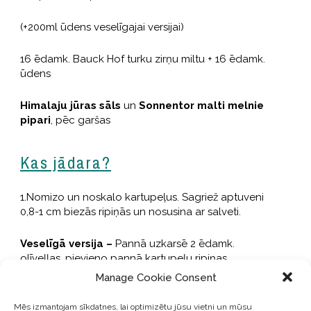
(+200ml ūdens veselīgajai versijai)
16 ēdamk. Bauck Hof turku zirņu miltu + 16 ēdamk.
ūdens
Himalaju jūras sāls
un
Sonnentor malti melnie
pipari
, pēc garšas
Kas jādara?
1.Nomizo un noskalo kartupeļus. Sagriež aptuveni
0,8-1 cm biezās ripiņās un nosusina ar salveti.
Veselīgā versija –
Pannā uzkarsē 2 ēdamk.
olīveļļas, pievieno pannā kartupeļu ripiņas,
sakapātu sīpolu, sāli un 1 tasi ūdens. Sautē
Manage Cookie Consent
kartupeļus aptuveni 20 minūtes, līdz tie mīksti, ik pa
laikam apmaisot.
Tradicionālā versija –
Uzkarsē
Mēs izmantojam sīkdatnes, lai optimizētu jūsu vietni un mūsu