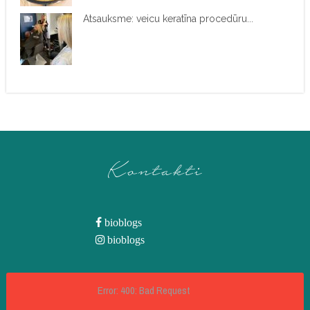
Atsauksme: veicu keratīna procedūru...
Kontakti
bioblogs
bioblogs
Error: 400: Bad Request