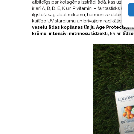
atbildīgs par kolagēna izstrādi ādā, kas uzlabo 
ir arī A, B, D, E, K un P vitamīni – fantastisks k
ilgstoši saglabāt mitrumu, harmonizē dabiskos ā
kaitīgo UV starojumu un brīvajiem radikāļiem, n
veselu ādas kopšanas līniju Age Protection
a
krēmu
,
intensīvi mitrinošu līdzekli,
kā arī
līdze