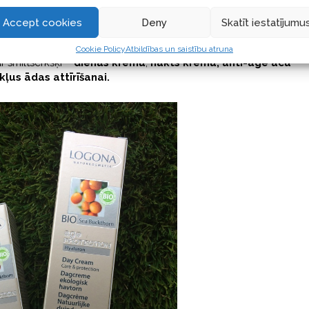
ādas elastību un atdzīvina ādas toni. Bez C vitamīna smiltsērkšķ
omplekts, lai pabarotu nogurušu ādu. Smiltsērkšķi uzlabo ādas spēj
Accept cookies
Deny
Skatīt iestatījumu
das vielmaiņas procesus, stimulē ādas dabisko aizsardzību pret
ovēršot ādas priekšlaicīgu novecošanos.
Logona piedāvā
Cookie Policy
Atbildības un saistību atruna
r smiltsērkšķi –
dienas krēmu
,
nakts krēmu,
anti-age acu
kļus ādas attīrīšanai.