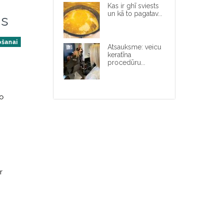
Kas ir ghī sviests
un kā to pagatav...
os
ošanai
Atsauksme: veicu
keratīna
procedūru...
to
r