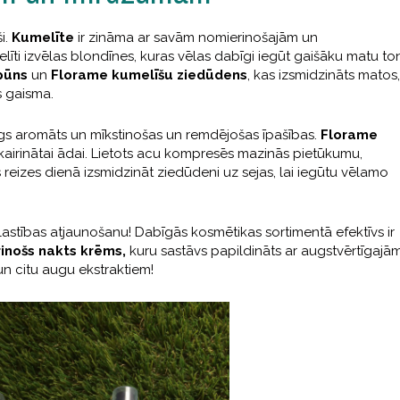
i.
Kumelīte
ir zināma ar savām nomierinošajām un
ti izvēlas blondīnes, kuras vēlas dabīgi iegūt gaišāku matu ton
pūns
un
Florame kumelīšu ziedūdens
, kas izsmidzināts matos,
s gaisma.
īgs aromāts un mīkstinošas un remdējošas īpašības.
Florame
 kairinātai ādai. Lietots acu kompresēs mazinās pietūkumu,
 reizes dienā izsmidzināt ziedūdeni uz sejas, lai iegūtu vēlamo
astības atjaunošanu! Dabīgās kosmētikas sortimentā efektīvs ir
inošs nakts krēms,
kuru sastāvs papildināts ar augstvērtīgajā
un citu augu ekstraktiem!