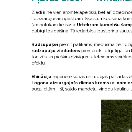
Ziedi ir ne vien aromterapeitiski, bet arī dziedinoš
līdzsvarojošām īpašībām. Skaistumkopšanā kumelī
šim nolūkam lielisks ir
Urtekram kumelīšu šam
dabīgi tos gaišina. Tā iedarbību pastiprina saule
Rudzupuķei
piemīt patīkams, medusmaizei līdz
rudzupuķu ziedūdens
piemērots ļoti jutīgai un
tonizēs un piešķirs dzīvīgumu. Ieteicams vairākas
efektu.
Ehinācija
reģenerē šūnas un rūpējas par ādas el
Logona aizsargājošs dienas krēms
un
nomier
augu eļļām – šī, saldo mandeļu, vīnogu kauliņu 