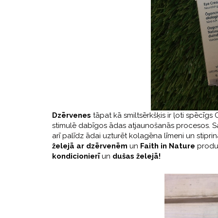
Dzērvenes
tāpat kā smiltsērkšķis ir ļoti spēcīg
stimulē dabīgos ādas atjaunošanās procesos. Sas
arī palīdz ādai uzturēt kolagēna līmeni un stipri
želejā ar dzērvenēm
un
Faith in Nature
produk
kondicionierī
un
dušas želejā!