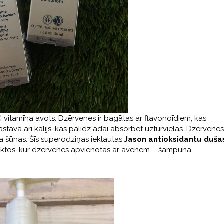
s C vitamīna avots. Dzērvenes ir bagātas ar flavonoīdiem, kas
tāvā arī kālijs, kas palīdz ādai absorbēt uzturvielas. Dzērvenes
na šūnas. Šīs superodziņas iekļautas
Jason antioksidantu duša
tos, kur dzērvenes apvienotas ar avenēm – šampūnā,