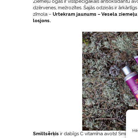
Ziemeļu ogas ir visspēcīgākais antioksidantu avo
dzērvenes, mežrozītes. Šajās odziņās ir ārkārtīg
zīmola –
Urtekram jaunums – Vesela ziemeļu o
losjons.
Mēs
Smiltsērķis
ir dabīgs C vitamīna avots! Smiltsērk