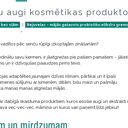
u augi kosmētikas produkt
e bez olām
||
Rejuvelac – mājās gatavots probiotiku eliksīrs grem
»
 vadītos pēc senču rūpīgi izkoptajām zināšanām?
edinātu savu ķermeni, ir jāatgriežas pie pašiem pamatiem – jālie
zimis un ir dzīvojušas paaudzes pirms tevis.
ojas adaptēties jaunajam dzīves ritmam, pārtikai un it īpaši
menes sūtījumu ar ķimenēm, dillēm, bišu maizi un pašmāju
 ka manas maņas atgriežas mājās.
par dabīgā skaistuma produktiem, kuros esošie augi un ekstrakti i
i tava vec-vec-vec..māmiņa un kurus vari paņemt līdzi jebkur!
mam un mirdzumam