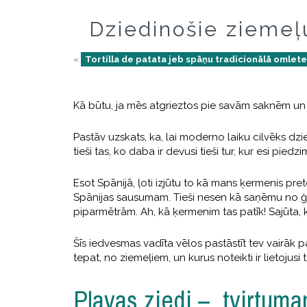
Dziedinošie ziemeļ
«
Tortilla de patata jeb spāņu tradicionālā omlet
Kā būtu, ja mēs atgrieztos pie savām saknēm un
Pastāv uzskats, ka, lai moderno laiku cilvēks dzi
tieši tas, ko daba ir devusi tieši tur, kur esi pied
Esot Spānijā, ļoti izjūtu to kā mans ķermenis pret
Spānijas sausumam. Tieši nesen kā saņēmu no ģi
piparmētrām. Ah, kā ķermenim tas patīk! Sajūta,
Šīs iedvesmas vadīta vēlos pastāstīt tev vairāk 
tepat, no ziemeļiem, un kurus noteikti ir lietojus
Pļavas ziedi – tvirtu