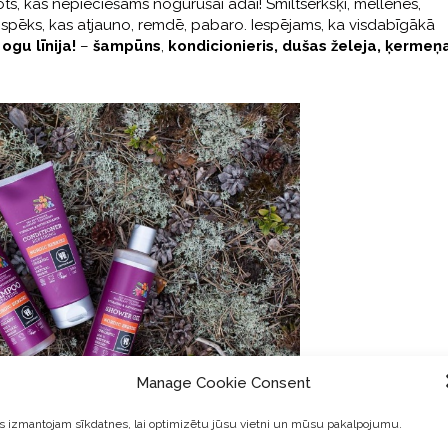
ts, kas nepieciešams nogurušai ādai! Smiltsērkšķi, mellenes,
s spēks, kas atjauno, remdē, pabaro. Iespējams, ka visdabīgākā
gu līnija!
–
šampūns
,
kondicionieris,
dušas želeja,
ķermeņ
Manage Cookie Consent
 izmantojam sīkdatnes, lai optimizētu jūsu vietni un mūsu pakalpojumu.
šķī ir vairāk C vitamīna nekā apelsīnos un citronos! Šis vitamīns