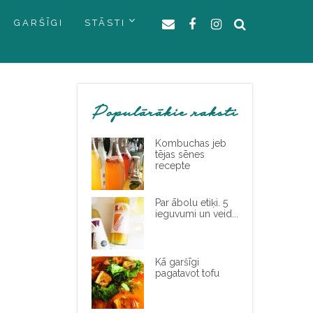
GARŠĪGI
STĀSTI
Populārākie raksti
Kombuchas jeb
tējas sēnes
recepte
Par ābolu etiķi. 5
ieguvumi un veid...
Kā garšīgi
pagatavot tofu