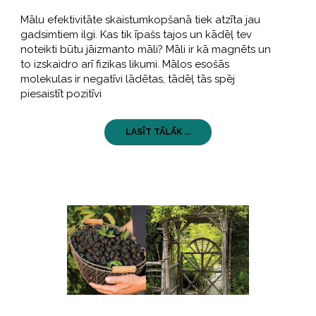
Mālu efektivitāte skaistumkopšanā tiek atzīta jau
gadsimtiem ilgi. Kas tik īpašs tajos un kādēļ tev
noteikti būtu jāizmanto māli? Māli ir kā magnēts un
to izskaidro arī fizikas likumi. Mālos esošās
molekulas ir negatīvi lādētas, tādēļ tās spēj
piesaistīt pozitīvi
LASĪT TĀLĀK ...