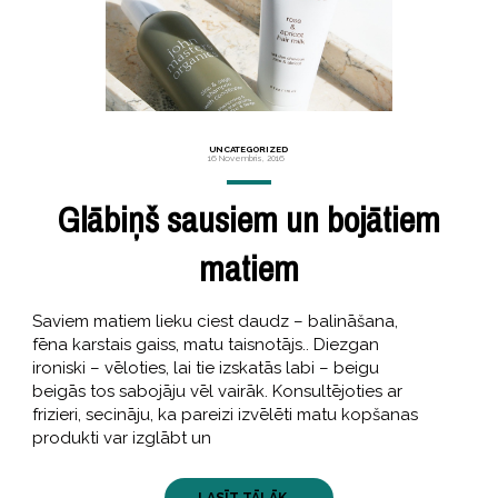
UNCATEGORIZED
16 Novembris, 2016
Glābiņš sausiem un bojātiem
matiem
Saviem matiem lieku ciest daudz – balināšana,
fēna karstais gaiss, matu taisnotājs.. Diezgan
ironiski – vēloties, lai tie izskatās labi – beigu
beigās tos sabojāju vēl vairāk. Konsultējoties ar
frizieri, secināju, ka pareizi izvēlēti matu kopšanas
produkti var izglābt un