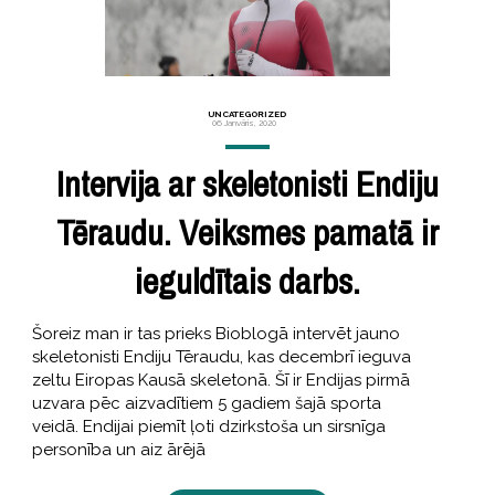
UNCATEGORIZED
06 Janvāris, 2020
Intervija ar skeletonisti Endiju
Tēraudu. Veiksmes pamatā ir
ieguldītais darbs.
Šoreiz man ir tas prieks Bioblogā intervēt jauno
skeletonisti Endiju Tēraudu, kas decembrī ieguva
zeltu Eiropas Kausā skeletonā. Šī ir Endijas pirmā
uzvara pēc aizvadītiem 5 gadiem šajā sporta
veidā. Endijai piemīt ļoti dzirkstoša un sirsnīga
personība un aiz ārējā