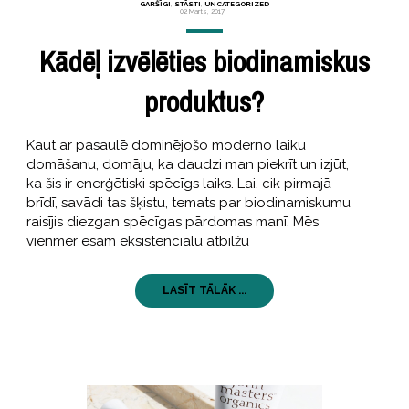
GARŠĪGI
,
STĀSTI
,
UNCATEGORIZED
02 Marts, 2017
Kādēļ izvēlēties biodinamiskus
produktus?
Kaut ar pasaulē dominējošo moderno laiku
domāšanu, domāju, ka daudzi man piekrīt un izjūt,
ka šis ir enerģētiski spēcīgs laiks. Lai, cik pirmajā
brīdī, savādi tas šķistu, temats par biodinamiskumu
raisījis diezgan spēcīgas pārdomas manī. Mēs
vienmēr esam eksistenciālu atbilžu
LASĪT TĀLĀK ...