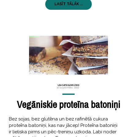
LASĪT TĀLĀK ...
UNCATEGORIZED
30 Septembris, 2019
Vegāniskie proteīna batoniņi
Bez sojas, bez glutēna un bez rafinētā cukura
proteīna batoniņi, kas nav jācep! Proteīna batoniņi
ir lieliska pirms un pēc-treniņu uzkoda. Labi noder