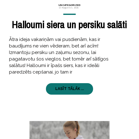
UNCATEGORIZED
17 Augustss, 2021
Halloumi siera un persiku salāti
Ātra ideja vakariņām vai pusdienām, kas ir
baudījums ne vien vēderam, bet arī acīm!
Izmantoju persiku un zaļumu sezonu, lai
pagatavotu šos vieglos, bet tomēr arī sātīgos
salātus! Halloumi ir īpašs siers, kas ir ideāli
paredzēts cepšanai, jo tam ir
LASĪT TĀLĀK ...