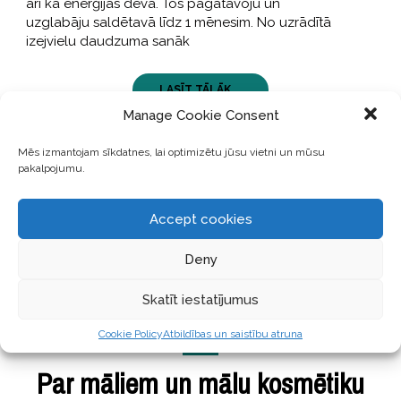
arī kā enerģijas deva. Tos pagatavoju un
uzglabāju saldētavā līdz 1 mēnesim. No uzrādītā
izejvielu daudzuma sanāk
LASĪT TĀLĀK ...
Manage Cookie Consent
Mēs izmantojam sīkdatnes, lai optimizētu jūsu vietni un mūsu
pakalpojumu.
Accept cookies
Deny
Skatīt iestatījumus
UNCATEGORIZED
Cookie Policy
Atbildības un saistību atruna
17 Augustss, 2017
Par māliem un mālu kosmētiku