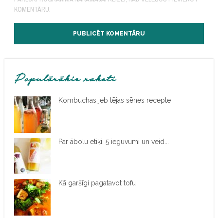
KOMENTĀRU.
Populārākie raksti
Kombuchas jeb tējas sēnes recepte
Par ābolu etiķi. 5 ieguvumi un veid...
Kā garšīgi pagatavot tofu