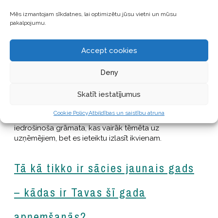
dienas, kad nav vēlme vakaros pavadīt laiku pie
plīts, tad pasūtām kaut ko gardu.
Mēs izmantojam sīkdatnes, lai optimizētu jūsu vietni un mūsu
pakalpojumu.
Kas Tevi iedvesmo?
Accept cookies
Mani notiekti iedvesmo mana ģimene. Kā arī
Deny
cilvēki, kas dzīvē daudz sasnieguši. Tas rada
sajūtu, ka galu galā viss ir iespējams – „Ja jau viņi
Skatīt iestatījumus
var, tad es arī varu”. Savukārt runājot par
grāmatām, šobrīd lasu Ulda Pīlēna grāmatu
Cookie Policy
Atbildības un saistību atruna
„Uzņēmēja kods”
, tā ir ļoti iedvesmojoša un
iedrošinoša grāmata, kas vairāk tēmēta uz
uzņēmējiem, bet es ieteiktu izlasīt ikvienam.
Tā kā tikko ir sācies jaunais gads
– kādas ir Tavas šī gada
apņemšanās?