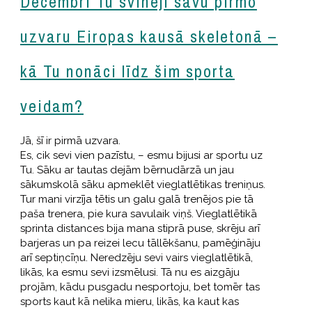
Decembrī Tu svinēji savu pirmo
uzvaru Eiropas kausā skeletonā –
kā Tu nonāci līdz šim sporta
veidam?
Jā, šī ir pirmā uzvara.
Es, cik sevi vien pazīstu, – esmu bijusi ar sportu uz
Tu. Sāku ar tautas dejām bērnudārzā un jau
sākumskolā sāku apmeklēt vieglatlētikas treniņus.
Tur mani virzīja tētis un galu galā trenējos pie tā
paša trenera, pie kura savulaik viņš. Vieglatlētikā
sprinta distances bija mana stiprā puse, skrēju arī
barjeras un pa reizei lecu tāllēkšanu, pamēģināju
arī septiņcīņu. Neredzēju sevi vairs vieglatlētikā,
likās, ka esmu sevi izsmēlusi. Tā nu es aizgāju
projām, kādu pusgadu nesportoju, bet tomēr tas
sports kaut kā nelika mieru, likās, ka kaut kas