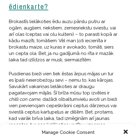
ēdienkarte?
Brokastīs lielākoties ēdu auzu pārslu putru ar
ogām, augļiem, riekstiem, zemesriekstu sviestu, vai
arī olas (ceptas vai olu kulteni) – to parasti kopā ar
kādu maizīti, tomātiem. Vēl man ļoti iecienīta ir
brokastu maize, uz kuras ir avokado, tomāti, siers
un cepta ola. Bet, ja nu gadījumā no rīta ir mazāk
laika tad izlīdzos ar musli, siermaizītēm.
Pusdienas bieži vien tiek ēstas ārpus mājas un tur
es īpaši neierobežoju sevi – ņemu to, kas kārojas.
Savukārt vakariņas lielākoties ar draugu
pagatavojam mājās. Šī brīža mūsu top izvēles ir
chilli con carne
, dažādi olbaltumvielu avoti un bieži
vien pievienojam cepeškrāsni ceptus dārzeņus vai
sviestā ceptus kartupeļus ar dillēm. Bet, protams,
kad vairāk brīva laika, tad izmēģinām arī jaunas
receptes, tur gan lielākoties vadību uzņemas
mans draugs – viņš ir virtuves guru. Bet ir arī
Manage Cookie Consent