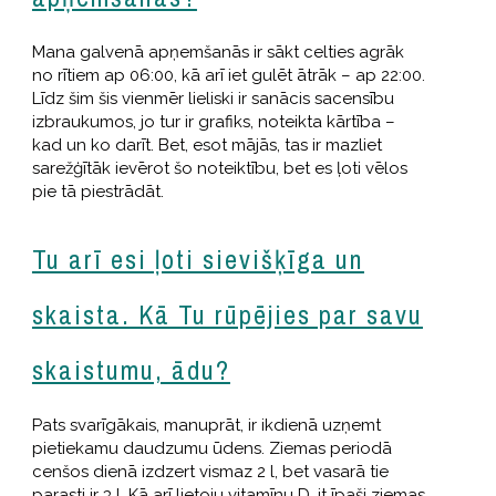
Mana galvenā apņemšanās ir sākt celties agrāk
no rītiem ap 06:00, kā arī iet gulēt ātrāk – ap 22:00.
Līdz šim šis vienmēr lieliski ir sanācis sacensību
izbraukumos, jo tur ir grafiks, noteikta kārtība –
kad un ko darīt. Bet, esot mājās, tas ir mazliet
sarežģītāk ievērot šo noteiktību, bet es ļoti vēlos
pie tā piestrādāt.
Tu arī esi ļoti sievišķīga un
skaista. Kā Tu rūpējies par savu
skaistumu, ādu?
Pats svarīgākais, manuprāt, ir ikdienā uzņemt
pietiekamu daudzumu ūdens. Ziemas periodā
cenšos dienā izdzert vismaz 2 l, bet vasarā tie
parasti ir 3 l. Kā arī lietoju vitamīnu D, it īpaši ziemas