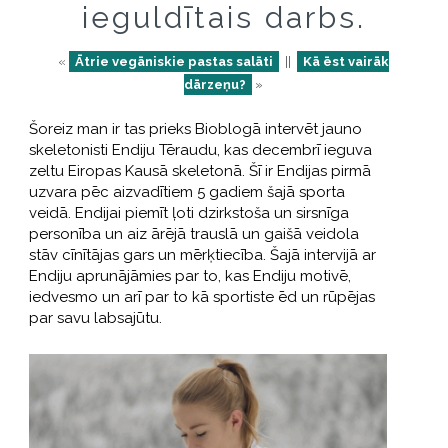
ieguldītais darbs.
«
Ātrie vegāniskie pastas salāti
||
Kā ēst vairāk
dārzeņu?
»
Šoreiz man ir tas prieks Bioblogā intervēt jauno
skeletonisti Endiju Tēraudu, kas decembrī ieguva
zeltu Eiropas Kausā skeletonā. Šī ir Endijas pirmā
uzvara pēc aizvadītiem 5 gadiem šajā sporta
veidā. Endijai piemīt ļoti dzirkstoša un sirsnīga
personība un aiz ārējā trauslā un gaišā veidola
stāv cīnītājas gars un mērķtiecība. Šajā intervijā ar
Endiju aprunājāmies par to, kas Endiju motivē,
iedvesmo un arī par to kā sportiste ēd un rūpējas
par savu labsajūtu.