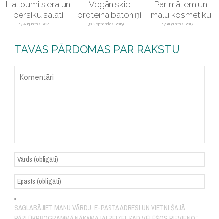
Halloumi siera un
Vegāniskie
Par māliem un
persiku salāti
proteīna batoniņi
mālu kosmētiku
17 Augustss, 2021
30 Septembris, 2019
17 Augustss, 2017
TAVAS PĀRDOMAS PAR RAKSTU
SAGLABĀJIET MANU VĀRDU, E-PASTA ADRESI UN VIETNI ŠAJĀ
PĀRLŪKPROGRAMMĀ NĀKAMAJAI REIZEI, KAD VĒLĒŠOS PIEVIENOT