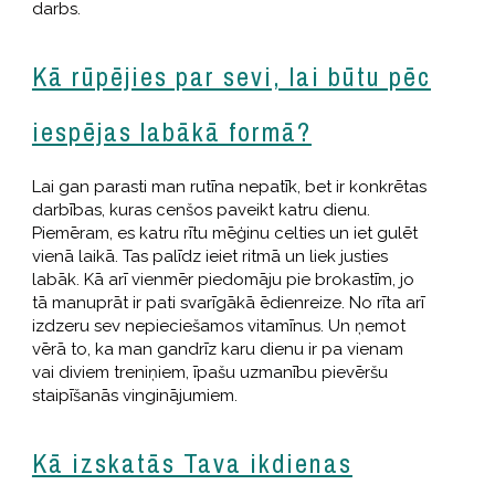
darbs.
Kā rūpējies par sevi, lai būtu pēc
iespējas labākā formā?
Lai gan parasti man rutīna nepatīk, bet ir konkrētas
darbības, kuras cenšos paveikt katru dienu.
Piemēram, es katru rītu mēģinu celties un iet gulēt
vienā laikā. Tas palīdz ieiet ritmā un liek justies
labāk. Kā arī vienmēr piedomāju pie brokastīm, jo
tā manuprāt ir pati svarīgākā ēdienreize. No rīta arī
izdzeru sev nepieciešamos vitamīnus. Un ņemot
vērā to, ka man gandrīz karu dienu ir pa vienam
vai diviem treniņiem, īpašu uzmanību pievēršu
staipīšanās vinginājumiem.
Kā izskatās Tava ikdienas