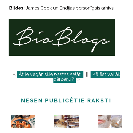
Bildes:
James Cook un Endijas personīgais arhīvs.
«
Ātrie vegāniskie pastas salāti
||
Kā ēst vairāk
dārzeņu?
»
NESEN PUBLICĒTIE RAKSTI