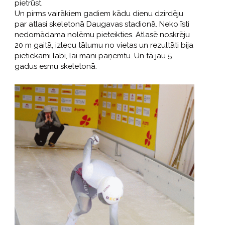
pietrūst.
Un pirms vairākiem gadiem kādu dienu dzirdēju
par atlasi skeletonā Daugavas stadionā. Neko īsti
nedomādama nolēmu pieteikties. Atlasē noskrēju
20 m gaitā, izlecu tālumu no vietas un rezultāti bija
pietiekami labi, lai mani paņemtu. Un tā jau 5
gadus esmu skeletonā.