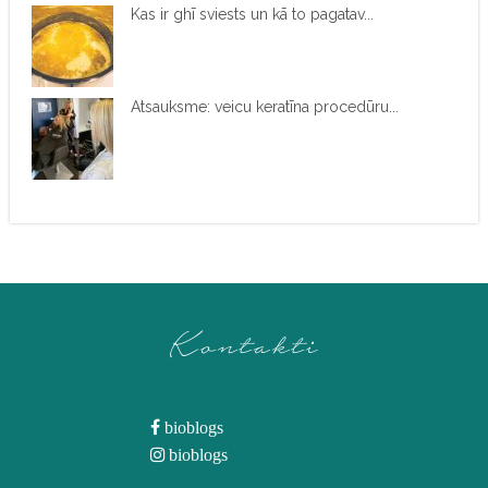
Kas ir ghī sviests un kā to pagatav...
Atsauksme: veicu keratīna procedūru...
Kontakti
bioblogs
bioblogs