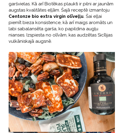
garšvielas. Kā arī Biotēkas plaukti ir pilni ar jaunām
augstas kvalitātes eļļām. Šajā receptē izmantoju
Centonze bio extra virgin olīveļļu
. Šai eļļai
piemīt bieza konsistence, kā arī maigs aromāts un
labi sabalansēta garša, ko papildina augļu
nianses. Izspiesta no olīvām, kas audzētas Sicīlijas
vulkāniskajā augsnē.