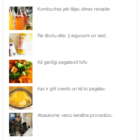
Kombuchas jeb tējas sēnes recepte
Par ābolu etiķi. 5 ieguvumi un veid...
Kā garšīgi pagatavot tofu
Kas ir ghī sviests un kā to pagatav...
Atsauksme: veicu keratīna procedūru...