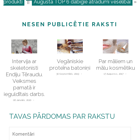
produkti
||
Augusta TOP 6 dabīgie atradumi veselībai
»
NESEN PUBLICĒTIE RAKSTI
Intervija ar
Vegāniskie
Par māliem un
skeletonisti
proteīna batoniņi
mālu kosmētiku
Endiju Tēraudu.
30 Septembris, 2019
17 Augustss, 2017
Veiksmes
pamatā ir
ieguldītais darbs.
06 Janvāris, 2020
TAVAS PĀRDOMAS PAR RAKSTU