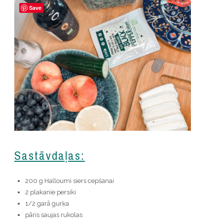
Save
Sastāvdaļas:
200 g Halloumi siers cepšanai
2 plakanie persiki
1/2 garā gurķa
pāris saujas rukolas