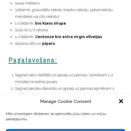
sauja melleņu
3 ēdamk. grauzdētu riekstu (ciedru riekstu, pekanriekstu,
mandeles vai citu riekstu)
1-2 ēdamk.
bio kļavu sīrupa
Sula no 1/2 citrona
1-2 ēdamk.
Centonze bio extra virgin olīveļļas
šķipsna sāls un
piparu
Pagatavošana:
Sagriež sieru šķēlītēs un apcep uz pannas. Apmēram 1-2
minūtes no katras puses.
Sagriež persiku daiviņās un apcep uz pannas apmēram 1
minūti no katras puses.
Manage Cookie Consent
Kārto uz liela šķīvja rukolu. Ar mizojamo nazi sagriež gurķi
plānās strēmelītēs un kārto pāri rukolai. Liek pāri persikus,
Mēs izmantojam sīkdatnes, lai optimizētu jūsu vietni un mūsu
grilēto sieru, papildina ar mellenēm, riekstiem un pārslaka ar
pakalpojumu.
citrona sulu, kļavu sīrupu, olīveļļu un sāli un pipariem.