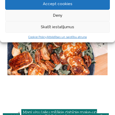
Accept cookies
Deny
Skatīt iestatījumus
Cookie Policy
Atbildības un saistību atruna
«
Mani visu laiku mīļākie dabīgie make-up