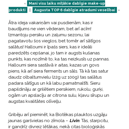
«
Mani visu laiku mīļākie dabīgie make-up
produkti
||
Augusta TOP 6 dabīgie atradumi veselībai
»
Ātra ideja vakariņām vai pusdienām, kas ir
baudījums ne vien vēderam, bet arī acīm!
Izmantoju persiku un zaļumu sezonu, lai
pagatavotu šos vieglos, bet tomēr arī sātīgos
salātus! Halloumi ir īpašs siers, kas ir ideāli
paredzēts cepšanai, jo tam ir augsts kušanas
punkts, kas nozīmē to, ka tas neizkusīs uz pannas.
Halloumi siera sastāvā ir aitas, kazas un govs
piens, kā arī siera ferments un sāls. Tā kā tas satur
daudz olbaltumvielu (22g uz 100g) tas salātus
padara sātīgus un kā labu pamatmaltīti. Sieru
papildināju ar grilētiem persikiem, rukolu, gurķi,
ogām un apslacīju ar citrona sulu, kļavu sīrupu un
augstas kvalitātes olīveļļu.
Gribēju arī pieminēt, ka Biotēkas plauktos uzgāju
jaunas garšvielas no zīmola –
Livin
.
Tās, starpcitu,
ir gandrīz divreiz lētākas, nekā citas bioloģiskās