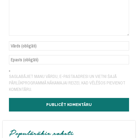
SAGLABĀJIET MANU VĀRDU, E-PASTA ADRESI UN VIETNI ŠAJĀ
PĀRLŪKPROGRAMMĀ NĀKAMAJAI REIZEI, KAD VĒLĒŠOS PIEVIENOT
KOMENTĀRU.
Populārākie raksti