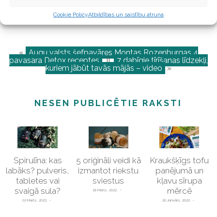
Raksta autore Ilva Jasmīne, Bekmane,
Cookie Policy
Atbildības un saistību atruna
@ilva.jasmine
«
Augu valsts šefpavāres Montas Rozenburgas 4
pavasara Detox receptes
||
7 dabīgie tīrīšanas līdzekļi,
kuriem jābūt tavās mājās – video
»
NESEN PUBLICĒTIE RAKSTI
Spirulīna: kas
5 oriģināli veidi kā
Kraukšķīgs tofu
labāks? pulveris,
izmantot riekstu
panējumā un
tabletes vai
sviestus
kļavu sīrupa
svaigā sula?
mērcē
18 Marts, 2022
02 Marts, 2023
20 Janvāris, 2022