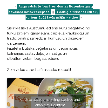
«
Augu valsts šefpavāres Montas Rozenburgas 4
pavasara Detox receptes
||
7 dabīgie tīrīšanas līdzekļi,
kuriem jābūt tavās mājās – video
»
Šis ir klasisks Austrumu ēdiens, kuru pagatavo no
turku zirņiem, garšvielām, cep eļļā kraukšķīgu un
tradicionāli pasniedz ar humusu un dažādiem
dārzeņiem.
Falafel ir būtiska veģetārās un vegāniskās
kulinārijas sastāvdaļa, jo ir sātīgs un
olbaltumvielām bagāts ēdiens!
Zem video atrodi arī rakstisku recepti!
Click to accept marketing cookies and
enable this content