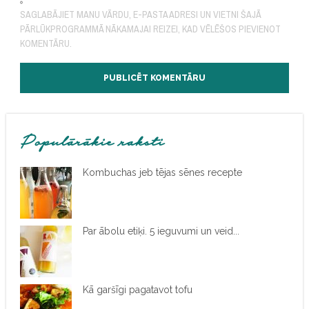
SAGLABĀJIET MANU VĀRDU, E-PASTA ADRESI UN VIETNI ŠAJĀ
PĀRLŪKPROGRAMMĀ NĀKAMAJAI REIZEI, KAD VĒLĒŠOS PIEVIENOT
KOMENTĀRU.
Populārākie raksti
Kombuchas jeb tējas sēnes recepte
Par ābolu etiķi. 5 ieguvumi un veid...
Kā garšīgi pagatavot tofu