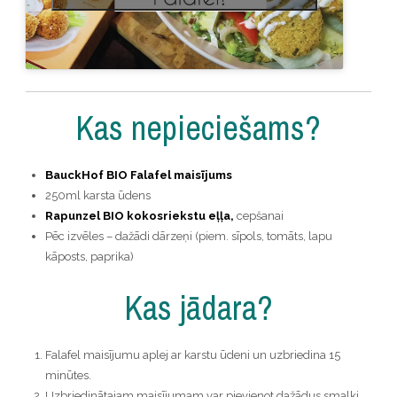
Kas nepieciešams?
BauckHof BIO Falafel maisījums
250ml karsta ūdens
Rapunzel BIO kokosriekstu eļļa,
cepšanai
Pēc izvēles – dažādi dārzeņi (piem. sīpols, tomāts, lapu
kāposts, paprika)
Kas jādara?
Falafel maisījumu aplej ar karstu ūdeni un uzbriedina 15
minūtes.
Uzbriedinātajam maisījumam var pievienot dažādus smalki