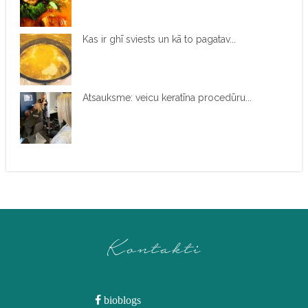
Kas ir ghī sviests un kā to pagatav...
Atsauksme: veicu keratīna procedūru...
Kontakti
bioblogs