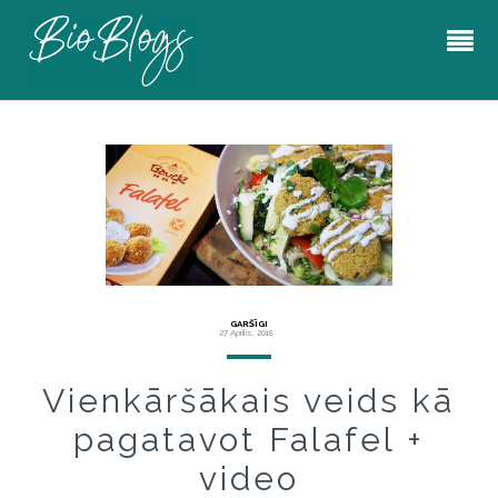
GARŠĪGI
27 Aprīlis, 2018
Vienkāršākais veids kā
pagatavot Falafel +
video