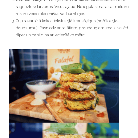
sagrieztus dārzeņus. Visu sajauc. No iegūtās masas ar mitrām
rokām veido plācenīšus vai bumbiņas.
Cep sakarsētā kokosriekstu eļļā kraukšķīgus (nežēlo eļļas
daudzumu)! Pasniedz ar salātiem, graudaugiem, maizi vai ēd
tāpat un papildina ar iecienītāko mērci!