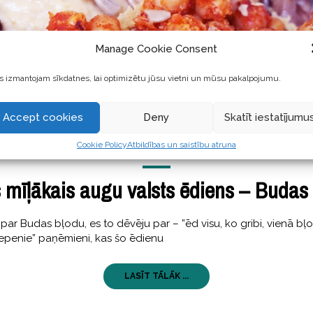
Manage Cookie Consent
 izmantojam sīkdatnes, lai optimizētu jūsu vietni un mūsu pakalpojumu.
Accept cookies
Deny
Skatīt iestatījumu
Cookie Policy
Atbildības un saistību atruna
GARŠĪGI
24 Augustss, 2018
mīļākais augu valsts ēdiens – Budas
par Budas bļodu, es to dēvēju par – ”ēd visu, ko gribi, vienā bļ
lepenie” paņēmieni, kas šo ēdienu
LASĪT TĀLĀK ...