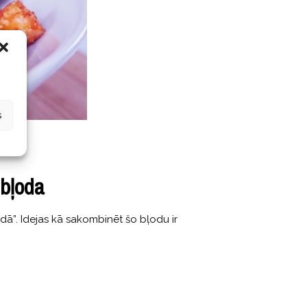
s
 bļoda
odā”. Idejas kā sakombinēt šo bļodu ir