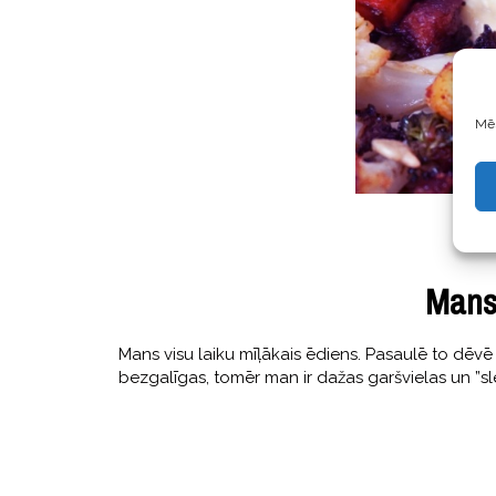
Mēs
Mans 
Mans visu laiku mīļākais ēdiens. Pasaulē to dēvē 
bezgalīgas, tomēr man ir dažas garšvielas un ”s