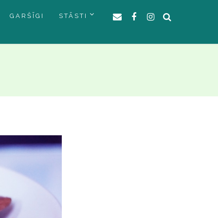
GARŠĪGI
STĀSTI