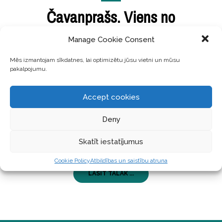
Čavanprašs. Viens no
vērtīgākajiem Ājurvēdas
Manage Cookie Consent
produktiem veselībai
Mēs izmantojam sīkdatnes, lai optimizētu jūsu vietni un mūsu
pakalpojumu.
Čavanprašs ir Ājurvēdas uztura bagātinātājs, kas
satur ļoti koncentrētu augu un minerālvielu
Accept cookies
maisījumu. Tas ir paredzēts, lai atjaunotu vispārējo
enerģiju, vairotu spēku, noturību un ķermeņa
Deny
vitalitāti. Čavanprašs ir izgatavots no apmēram 50
dažādiem austrumu augiem un to ekstraktiem, kā
Skatīt iestatījumus
pašu
Cookie Policy
Atbildības un saistību atruna
LASĪT TĀLĀK ...