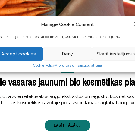
Manage Cookie Consent
 izmantojam sīkdatnes, lai optimizētu jūsu vietni un mūsu pakalpojumu.
Accept cookies
Deny
Skatīt iestatījumu
SKAISTI
Cookie Policy
Atbildības un saistību atruna
31 jūlijs, 2017
ie vasaras jaunumi bio kosmētikas pla
tavojot aizvien efektīvākus augu ekstraktus un iegūstot kosmētik
abīgās kosmētikas ražotāji spēj aizvien labāk saglabāt auga vēr
LASĪT TĀLĀK ...