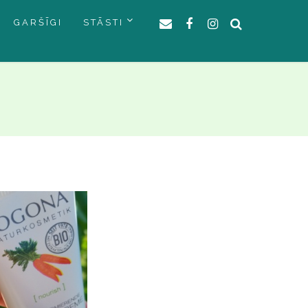
GARŠĪGI
STĀSTI