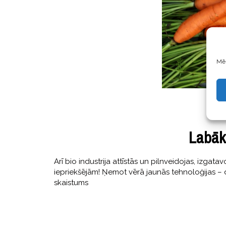
Mēs
Labāk
Arī bio industrija attīstās un pilnveidojas, izga
iepriekšējām! Ņemot vērā jaunās tehnoloģijas – d
skaistums