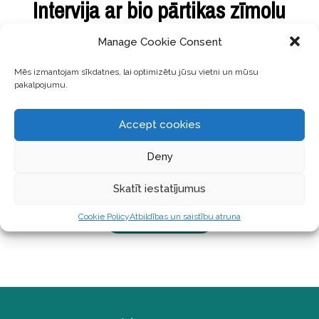
Intervija ar bio pārtikas zīmolu
vadītāju Egiju Paroli. BIO
Manage Cookie Consent
industrija nemelo.
Mēs izmantojam sīkdatnes, lai optimizētu jūsu vietni un mūsu
pakalpojumu.
Turpinu aizsākto interviju sēriju ar manām Biotēkas
kolēģēm. Jeb arī tā sauktajiem insider cilvēkiem,
Accept cookies
kuri ir tiešā veidā saistīti ar dabīgu dzīvesveidu un
dabīgajiem produktiem. Pirmo interviju ar Agnesi
Deny
Banderi, lasi šeit. Šoreiz intervija ar mūsu Egiju.
Pateicoties viņai –
Skatīt iestatījumus
Cookie Policy
Atbildības un saistību atruna
LASĪT TĀLĀK ...