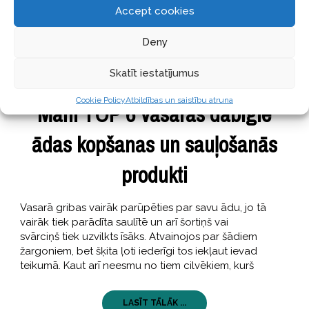
Accept cookies
Deny
Skatīt iestatījumus
SKAISTI
28 jūnijs, 2018
Cookie Policy
Atbildības un saistību atruna
Mani TOP 6 vasaras dabīgie
ādas kopšanas un sauļošanās
produkti
Vasarā gribas vairāk parūpēties par savu ādu, jo tā
vairāk tiek parādīta saulītē un arī šortiņš vai
svārciņš tiek uzvilkts īsāks. Atvainojos par šādiem
žargoniem, bet šķita ļoti iederīgi tos iekļaut ievad
teikumā. Kaut arī neesmu no tiem cilvēkiem, kurš
LASĪT TĀLĀK ...