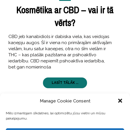
Kosmētika ar CBD – vai ir tā
vērts?
CBD jeb kanabidiols ir dabiska viela, kas veidojas
kaņepju augos. Šī ir viena no primārajām aktīvajām
vielām, kuru satur kaņepes, otra no šīm vielām ir
THC – kas plašāk pazīstama ar psihoaktīvo
iedarbību. CBD nepiemīt psihoaktīva iedarbība,
bet gan nomierinoša
LASĪT TĀLĀK ...
Manage Cookie Consent
Mēs izmantojam sīkdatnes, lai optimizētu jūsu vietni un mūsu
pakalpojumu.