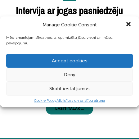
Intervija ar jogas pasniedzēju
Elīnu Vanagu. Par sevis
Manage Cookie Consent
meklējumu ceļu.
Mēs izmantojam sīkdatnes, lai optimizētu jūsu vietni un mūsu
pakalpojumu.
Pirms kāda laika Instagramā manā redzeslokā
nonāca Elīna Vanaga – jogas pasniedzēja. Atverot
Accept cookies
viņas profilu biju sajūsmināta, cik interesants un
kvalitatīvs ir Elīnas piedāvātais saturs. No Elīnas
Deny
staroja patīkama enerģija, miers un patiesa
aizrautība. Tādēļ pievienojos Elīnas rīkotajām
Skatīt iestatījumus
Online nodarbībām.
Cookie Policy
Atbildības un saistību atruna
LASĪT TĀLĀK ...