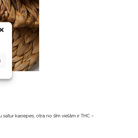
s
u satur kaņepes, otra no šīm vielām ir THC –