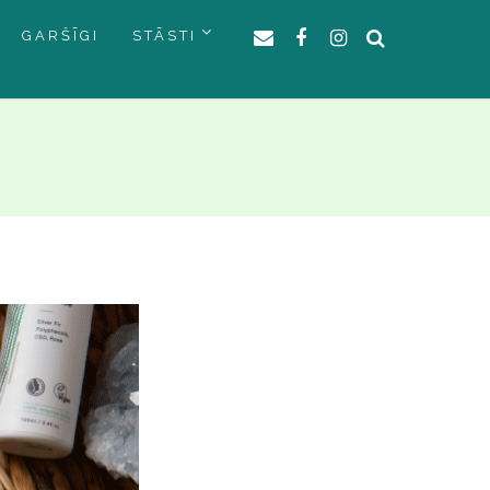
GARŠĪGI
STĀSTI