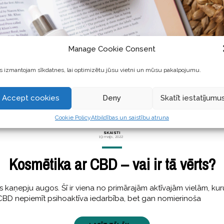
Manage Cookie Consent
 izmantojam sīkdatnes, lai optimizētu jūsu vietni un mūsu pakalpojumu.
Accept cookies
Deny
Skatīt iestatījumu
Cookie Policy
Atbildības un saistību atruna
SKAISTI
19 maijs, 2022
Kosmētika ar CBD – vai ir tā vērts?
as kaņepju augos. Šī ir viena no primārajām aktīvajām vielām, kur
 CBD nepiemīt psihoaktīva iedarbība, bet gan nomierinoša