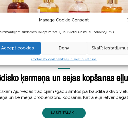
Manage Cookie Consent
 izmantojam sīkdatnes, lai optimizētu jūsu vietni un mūsu pakalpojumu.
Accept cookies
Deny
Skatīt iestatījumu
Cookie Policy
Atbildības un saistību atruna
SKAISTI
03 maijs, 2019
ēdisko ķermeņa un sejas kopšanas eļļu
skām Ājurvēdas tradīcijām (gadu simtos pārbaudīta aktīvo vielu 
rmeņa un ķermeņa problēmzonu kopšanai. Katra eļļa ietver bagāt
LASĪT TĀLĀK ...