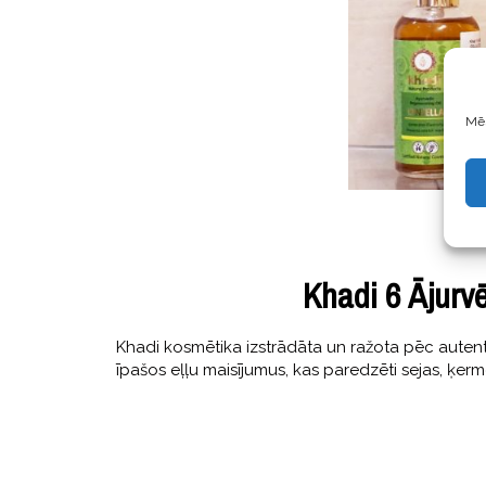
Mēs
Khadi 6 Ājurv
Khadi kosmētika izstrādāta un ražota pēc autenti
īpašos eļļu maisījumus, kas paredzēti sejas, ķe