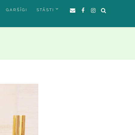
GARŠĪGI
STĀSTI