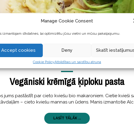
Manage Cookie Consent
 izmantojam sīkdatnes, lai optimizētu jūsu vietni un mūsu pakalpojumu.
Accept cookies
Deny
Skatīt iestatījumu
Cookie Policy
Atbildības un saistību atruna
GARŠĪGI
21 oktobris, 2019
Vegāniski krēmīgā ķiploku pasta
jums pastāstīt par cieto kviešu bio makaroniem. Cietie kvieši s
sastāvdaļām – cieto kviešu mannas un ūdens. Manis izmantotie A
LASĪT TĀLĀK ...