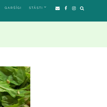
GARŠĪGI
STĀSTI